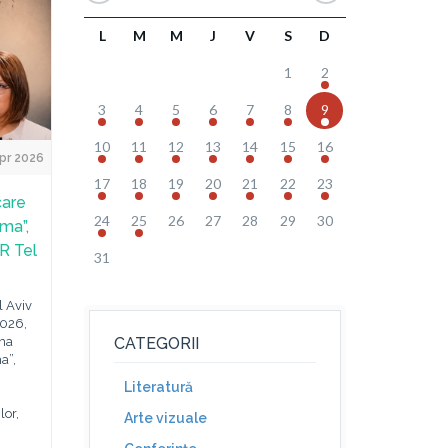
L
M
M
J
V
S
D
1
2
3
4
5
6
7
8
9
10
11
12
13
14
15
16
pr 2026
17
18
19
20
21
22
23
care
24
25
26
27
28
29
30
ma”,
R Tel
31
l Aviv
2026,
ama
CATEGORII
a”,
Literatură
lor,
Arte vizuale