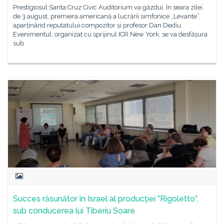
Prestigiosul Santa Cruz Civic Auditorium va găzdui, în seara zilei
de 3 august, premiera americană a lucrării simfonice „Levante”,
aparținând reputatului compozitor și profesor Dan Dediu.
Evenimentul, organizat cu sprijinul ICR New York, se va desfășura
sub
Succes răsunător în Israel al producției ”Rigoletto”,
sub conducerea lui Tiberiu Soare