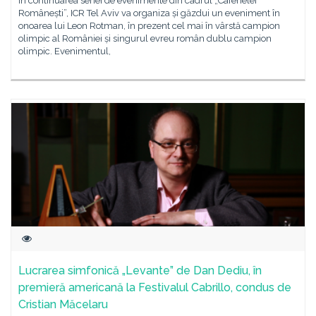
În continuarea seriei de evenimente din cadrul „Cafenelei
Românești”, ICR Tel Aviv va organiza și găzdui un eveniment în
onoarea lui Leon Rotman, în prezent cel mai în vârstă campion
olimpic al României și singurul evreu român dublu campion
olimpic. Evenimentul,
Lucrarea simfonică „Levante” de Dan Dediu, în
premieră americană la Festivalul Cabrillo, condus de
Cristian Măcelaru