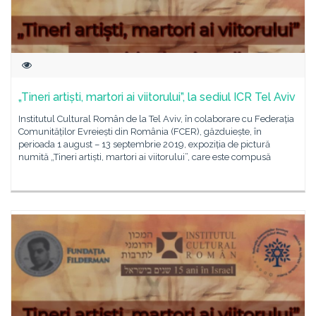
„Tineri artiști, martori ai viitorului”, la sediul ICR Tel Aviv
Institutul Cultural Român de la Tel Aviv, în colaborare cu Federația
Comunităților Evreiești din România (FCER), găzduiește, în
perioada 1 august – 13 septembrie 2019, expoziția de pictură
numită „Tineri artiști, martori ai viitorului”, care este compusă