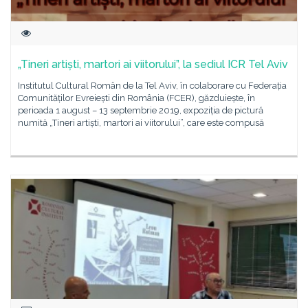
„Tineri artiști, martori ai viitorului”, la sediul ICR Tel Aviv
Institutul Cultural Român de la Tel Aviv, în colaborare cu Federația
Comunităților Evreiești din România (FCER), găzduiește, în
perioada 1 august – 13 septembrie 2019, expoziția de pictură
numită „Tineri artiști, martori ai viitorului”, care este compusă