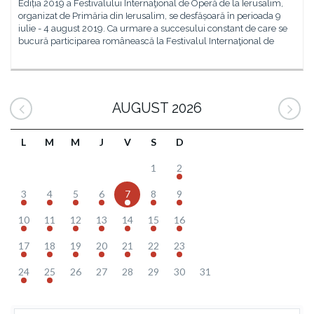
Ediția 2019 a Festivalului Internaţional de Operă de la Ierusalim,
organizat de Primăria din Ierusalim, se desfășoară în perioada 9
iulie - 4 august 2019. Ca urmare a succesului constant de care se
bucură participarea românească la Festivalul Internaţional de
AUGUST 2026
L
M
M
J
V
S
D
1
2
3
4
5
6
7
8
9
10
11
12
13
14
15
16
17
18
19
20
21
22
23
24
25
26
27
28
29
30
31