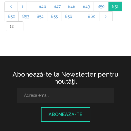
1
|
846
847
848
849
850
851
852
853
854
855
856
|
860
Abonează-te la Newsletter pentru
noutăţi.
ABONEAZĂ-TE