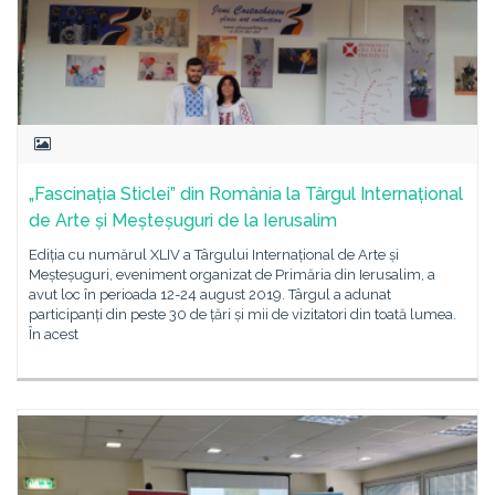
„Fascinația Sticlei” din România la Târgul Internațional
de Arte și Meșteșuguri de la Ierusalim
Ediția cu numărul XLIV a Târgului Internațional de Arte și
Meșteșuguri, eveniment organizat de Primăria din Ierusalim, a
avut loc în perioada 12-24 august 2019. Târgul a adunat
participanți din peste 30 de țări și mii de vizitatori din toată lumea.
În acest