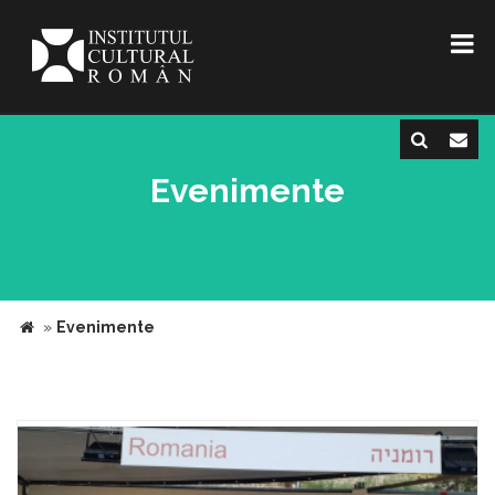
Evenimente
»
Evenimente