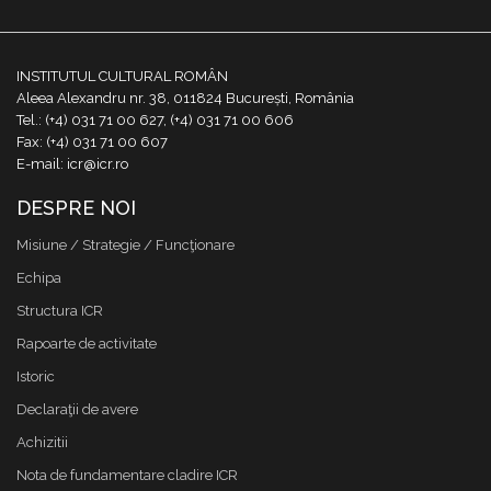
INSTITUTUL CULTURAL ROMÂN
Aleea Alexandru nr. 38, 011824 București, România
Tel.: (+4) 031 71 00 627, (+4) 031 71 00 606
Fax: (+4) 031 71 00 607
E-mail: icr@icr.ro
DESPRE NOI
Misiune / Strategie / Funcţionare
Echipa
Structura ICR
Rapoarte de activitate
Istoric
Declaraţii de avere
Achizitii
Nota de fundamentare cladire ICR