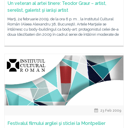
Un veteran al artei tinere: Teodor Graur – artist,
serelist, galerist şi iarăşi artist
Marţi, 24 februarie 2009, de la ora 6 p. m. , la Institutul Cultural
Român (Aleea Alexandru 38, Bucureşti), Artele Marţiale se
întâlnesc cu body-buildingul ca body-art: protagonistul celei de-a
doua (dez)bateri din 2009 în cadrul seriei de întâlniri moderate de
23 Feb 2009
Festivalul filmului argilei şi sticlei la Montpellier