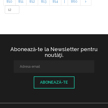
810
811
812
813
814
|
860
Abonează-te la Newsletter pentru
noutăţi.
ABONEAZĂ-TE