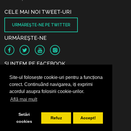
CELE MAI NOI TWEET-URI
URMĂREŞTE-NE PE TWITTER
URMĂREŞTE-NE
SUNTEM PE FACEBOOK
Site-ul folosește cookie-uri pentru a funcționa
corect. Continuând navigarea, iți exprimi
acordul asupra folosirii cookie-urilor.
Află mai mult
Setări
Refuz
Accept!
cookies