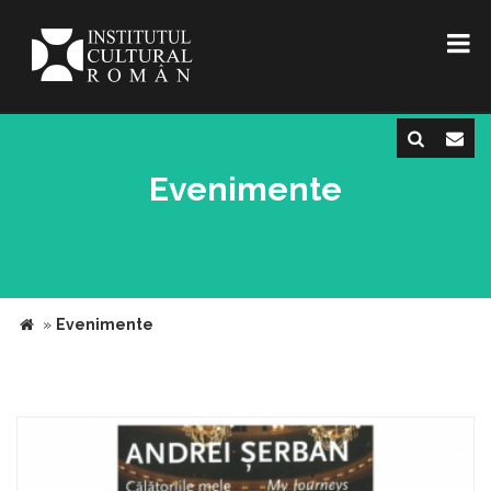
Evenimente
»
Evenimente