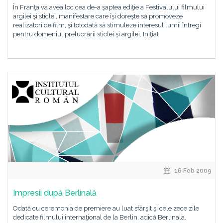
În Franţa va avea loc cea de-a şaptea ediţie a Festivalului filmului
argilei şi sticlei, manifestare care îşi doreşte să promoveze
realizatori de film, şi totodată să stimuleze interesul lumii întregi
pentru domeniul prelucrării sticlei şi argilei. Iniţiat
16 Feb 2009
Impresii după Berlinală
Odată cu ceremonia de premiere au luat sfârşit şi cele zece zile
dedicate filmului internaţional de la Berlin, adică Berlinala.