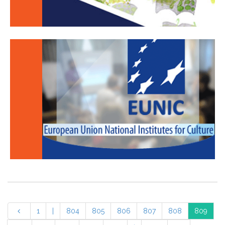
1
|
804
805
806
807
808
809