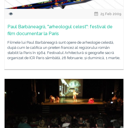
25 Feb 2009
Paul Barbăneagră, "arheologul celest": festival de
film documentar la Paris
Filmele lui Paul Barbăneagră sunt opere de arheologie celestă,
după cum le califica un prieten francez al regizorului român
stabilit la Paris în 1964. Festivalul Arhitectură si geografie sacră
organizat de ICR Paris sâmbătă, 28 februarie, și duminică, 1 martie,