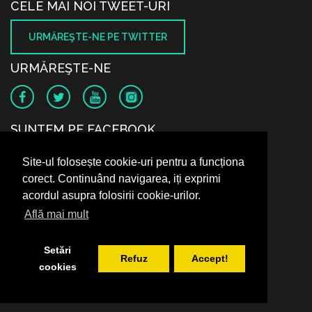
CELE MAI NOI TWEET-URI
URMĂREŞTE-NE PE TWITTER
URMĂREŞTE-NE
SUNTEM PE FACEBOOK
Site-ul folosește cookie-uri pentru a funcționa
corect. Continuând navigarea, iți exprimi
acordul asupra folosirii cookie-urilor.
Află mai mult
Setări
Refuz
Accept!
cookies