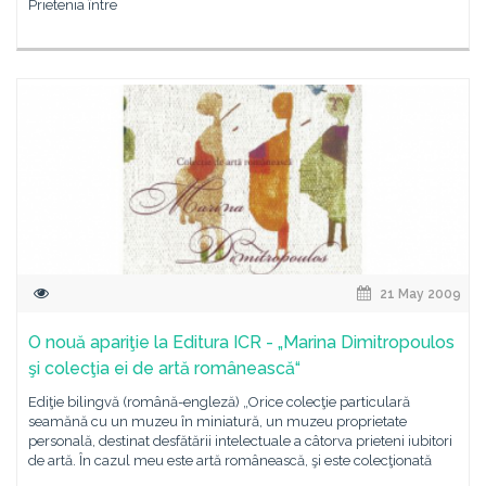
Prietenia între
21 May 2009
O nouă apariţie la Editura ICR - „Marina Dimitropoulos
şi colecţia ei de artă românească“
Ediţie bilingvă (română-engleză) „Orice colecţie particulară
seamănă cu un muzeu în miniatură, un muzeu proprietate
personală, destinat desfătării intelectuale a câtorva prieteni iubitori
de artă. În cazul meu este artă românească, şi este colecţionată