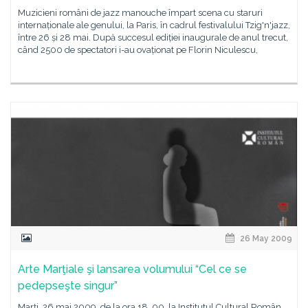
Muzicieni români de jazz manouche împart scena cu staruri
internaționale ale genului, la Paris, în cadrul festivalului Tzig'n'jazz,
între 26 și 28 mai. După succesul ediției inaugurale de anul trecut,
când 2500 de spectatori i-au ovaționat pe Florin Niculescu,
26 May 2009
Arte Marţiale şi lansarea volumului “Cel ce se
pedepseşte singur”
Marţi, 26 mai 2009, de la ora 18. 00, la Institutul Cultural Român