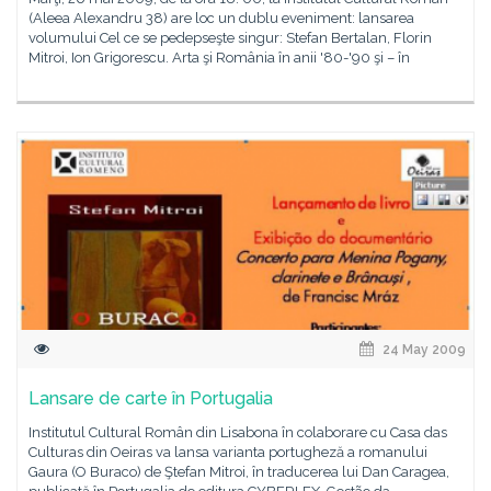
(Aleea Alexandru 38) are loc un dublu eveniment: lansarea
volumului Cel ce se pedepseşte singur: Stefan Bertalan, Florin
Mitroi, Ion Grigorescu. Arta şi România în anii '80-'90 şi – în
24 May 2009
Lansare de carte în Portugalia
Institutul Cultural Român din Lisabona în colaborare cu Casa das
Culturas din Oeiras va lansa varianta portugheză a romanului
Gaura (O Buraco) de Ştefan Mitroi, în traducerea lui Dan Caragea,