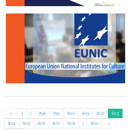
1
|
798
799
800
801
802
803
804
805
806
807
808
|
860