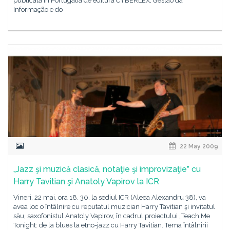
publicată în Portugalia de editura CYBERLEX, Gestão da
Informação e do
22 May 2009
„Jazz şi muzică clasică, notaţie şi improvizaţie” cu
Harry Tavitian şi Anatoly Vapirov la ICR
Vineri, 22 mai, ora 18. 30, la sediul ICR (Aleea Alexandru 38), va
avea loc o întâlnire cu reputatul muzician Harry Tavitian şi invitatul
său, saxofonistul Anatoly Vapirov, în cadrul proiectului „Teach Me
Tonight: de la blues la etno-jazz cu Harry Tavitian. Tema întâlnirii