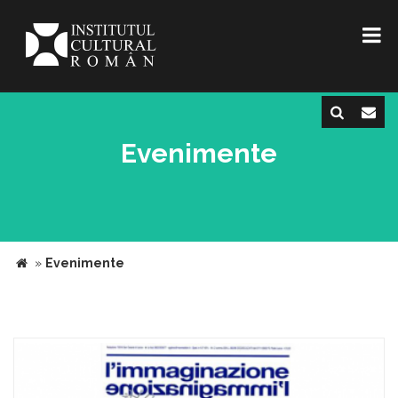
Evenimente
»
Evenimente