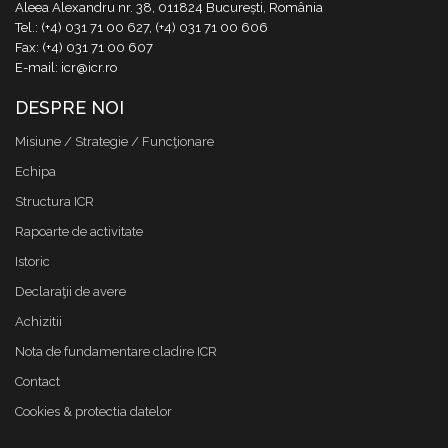
Aleea Alexandru nr. 38, 011824 București, România
Tel.: (+4) 031 71 00 627, (+4) 031 71 00 606
Fax: (+4) 031 71 00 607
E-mail: icr@icr.ro
DESPRE NOI
Misiune / Strategie / Funcţionare
Echipa
Structura ICR
Rapoarte de activitate
Istoric
Declaraţii de avere
Achizitii
Nota de fundamentare cladire ICR
Contact
Cookies & protectia datelor