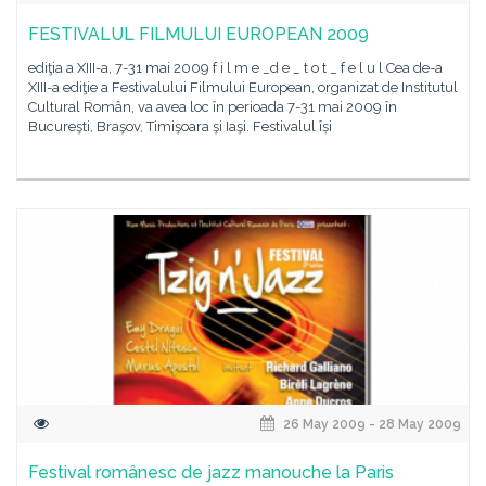
FESTIVALUL FILMULUI EUROPEAN 2009
ediţia a XIII-a, 7-31 mai 2009 f i l m e _d e _ t o t _ f e l u l Cea de-a
XIII-a ediţie a Festivalului Filmului European, organizat de Institutul
Cultural Român, va avea loc în perioada 7-31 mai 2009 în
Bucureşti, Braşov, Timişoara şi Iaşi. Festivalul își
26 May 2009 - 28 May 2009
Festival românesc de jazz manouche la Paris