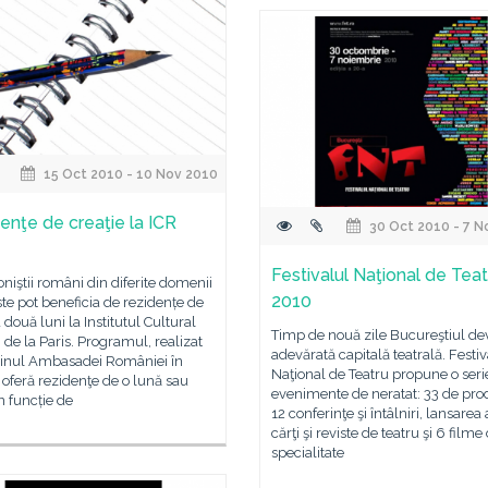
15 Oct 2010 - 10 Nov 2010
enţe de creaţie la ICR
30 Oct 2010 - 7 N
Festivalul Naţional de Teat
oniştii români din diferite domenii
2010
e pot beneficia de rezidențe de
 două luni la Institutul Cultural
Timp de nouă zile Bucureştiul de
e la Paris. Programul, realizat
adevărată capitală teatrală. Festiv
ijinul Ambasadei României în
Naţional de Teatru propune o seri
 oferă rezidenţe de o lună sau
evenimente de neratat: 33 de prod
n funcție de
12 conferinţe şi întâlniri, lansarea
cărţi şi reviste de teatru şi 6 filme
specialitate