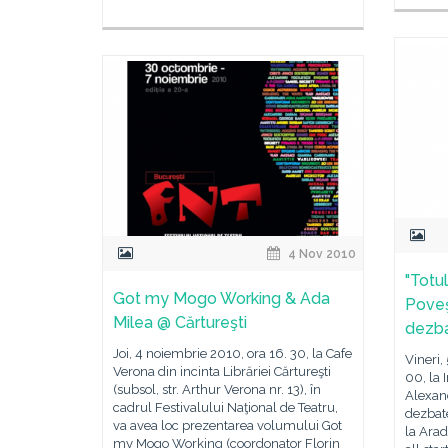
4 Nov 2010
"Totul
Got my Mogo Working & Ada
Poveş
Milea @ Cărtureşti
dezba
Joi, 4 noiembrie 2010, ora 16. 30, la Cafe
Vineri,
Verona din incinta Librăriei Cărtureşti
00, la 
(subsol, str. Arthur Verona nr. 13), în
Alexand
cadrul Festivalului Naţional de Teatru,
dezbate
va avea loc prezentarea volumului Got
la Arad
my Mogo Working (coordonator Florin