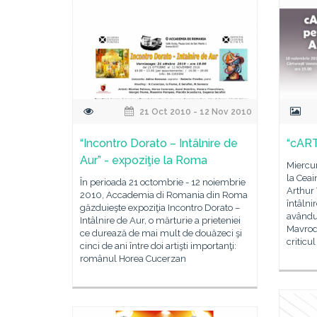
21 Oct 2010 - 12 Nov 2010
“Incontro Dorato – Intâlnire de
“cART
Aur” - expoziţie la Roma
Miercur
la Ceai
În perioada 21 octombrie - 12 noiembrie
Arthur 
2010, Accademia di Romania din Roma
întâlni
găzduieşte expoziţia Incontro Dorato –
avându-
Intâlnire de Aur, o mărturie a prieteniei
Mavrodi
ce durează de mai mult de douăzeci şi
criticu
cinci de ani între doi artişti importanţi:
românul Horea Cucerzan