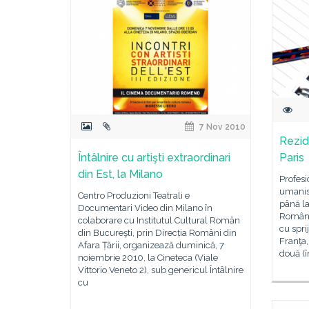
7 Nov 2010
Rezid
Întâlnire cu artişti extraordinari
Paris
din Est, la Milano
Profesi
umanist
Centro Produzioni Teatrali e
până la
Documentari Video din Milano în
Român d
colaborare cu Institutul Cultural Român
cu spr
din Bucureşti, prin Direcția Români din
Franţa,
Afara Țării, organizează duminică, 7
două (î
noiembrie 2010, la Cineteca (Viale
Vittorio Veneto 2), sub genericul Întâlnire
cu