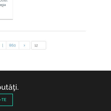
2008),
regia
|
860
utăţi.
-TE