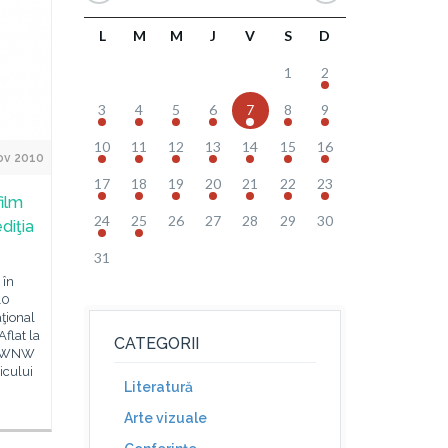
L
M
M
J
V
S
D
1
2
3
4
5
6
7
8
9
10
11
12
13
14
15
16
ov 2010
17
18
19
20
21
22
23
film
24
25
26
27
28
29
30
diţia
31
 în
10
ţional
flat la
CATEGORII
l NWNW
icului
Literatură
Arte vizuale