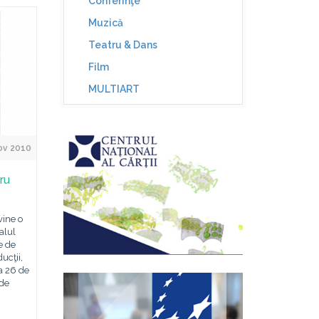
Conferinţe
Muzică
Teatru & Dans
Film
MULTIART
ov 2010
ru
vine o
alul
e de
ucţii,
 a 26 de
 de