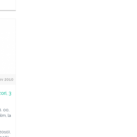
ov 2010
ori, 3
8. 00,
lm, la
2010),