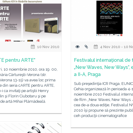
10 Nov 2010
4 Nov 2010 - 10 N
E pentru ARTE”
Festivalul internaţional de 
„New Waves, New Ways”, e
i, 10 noiembrie 2010, ora 19. 00,
a II-A, Praga
năria Cărtureşti-Verona (str.
Verona 13-15) va avea loc prima
Sub preşedinţia ICR Praga, EUNIC
re din seria cARTE pentru ARTE,
Cehia organizează în perioada 4-
i ca invitaţi pe artiştii Henry
noiembrie 2010 Festivalul interna
n şi Florin Ciubotaru şi pe
de film „New Waves, New Ways. A
l de artă Mihai Plămădeală.
cea de-a doua ediţie, Festivalu
2010 îşi propune să prezinte publ
ceh producţii cinematografice