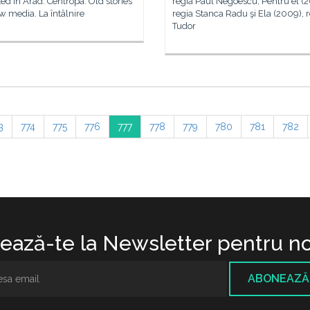
rted in Arad. Centropa. Old stories
regia Paul Negoescu, Pentru el (
 media. La întâlnire
regia Stanca Radu şi Ela (2009), 
Tudor
3
774
775
776
777
778
779
780
781
782
ază-te la Newsletter pentru no
ABONEAZĂ