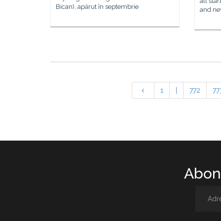
all sta
Bican), apărut în septembrie
and new
1
|
772
77
Abone