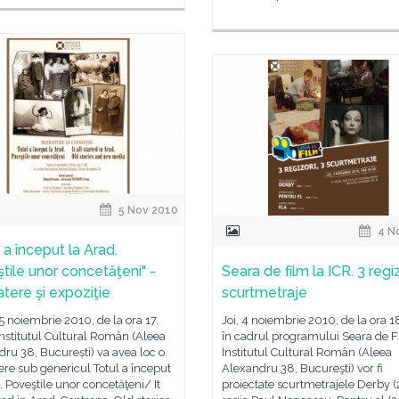
5 Nov 2010
4 N
 a început la Arad.
tile unor concetăţeni" -
Seara de film la ICR. 3 regiz
tere şi expoziţie
scurtmetraje
 5 noiembrie 2010, de la ora 17.
Joi, 4 noiembrie 2010, de la ora 1
Institutul Cultural Român (Aleea
în cadrul programului Seara de Fi
ru 38, București) va avea loc o
Institutul Cultural Român (Aleea
re sub genericul Totul a început
Alexandru 38, Bucureşti) vor fi
. Poveştile unor concetăţeni/ It
proiectate scurtmetrajele Derby (