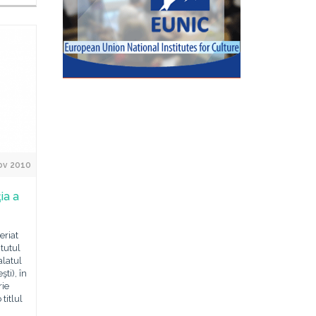
ov 2010
ţia a
eriat
itutul
latul
şti), în
rie
titlul