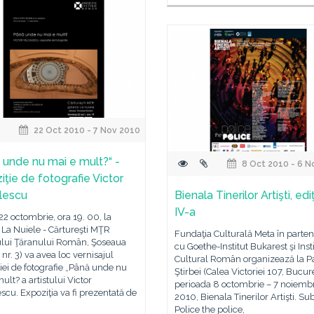
22 Oct 2010 - 7 Nov 2010
 unde nu mai e mult?“ -
8 Oct 2010 - 6 N
iţie de fotografie Victor
lescu
Bienala Tinerilor Artişti, edi
IV-a
 22 octombrie, ora 19. 00, la
 La Nuiele - Cărtureşti MŢR
Fundaţia Culturală Meta în parten
lui Ţăranului Român, Şoseaua
cu Goethe-Institut Bukarest şi Inst
f nr. 3) va avea loc vernisajul
Cultural Român organizează la Pa
iei de fotografie „Până unde nu
Ştirbei (Calea Victoriei 107, Bucure
ult? a artistului Victor
perioada 8 octombrie – 7 noiemb
scu. Expoziţia va fi prezentată de
2010, Bienala Tinerilor Artişti. Sub 
Police the police,