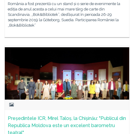
România a fost prezentă cu un stand și o serie de evenimente la
ediția de anul acesta a celui mai mare târg de carte din
Scandinavia, „Bok&Bibliotek”, desfășurat în perioada 26-29
septembrie 2019 la Göteborg, Suedia. Participarea României la
„Bok&Bibliotek”
Președintele ICR, Mirel Taloș, la Chișinău: "Publicul din
Republica Moldova este un excelent barometru
teatral"