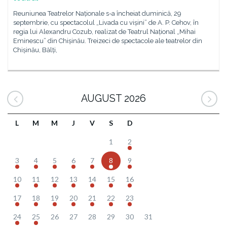
Reuniunea Teatrelor Naționale s-a încheiat duminică, 29
septembrie, cu spectacolul „Livada cu vișini” de A. P. Cehov, în
regia lui Alexandru Cozub, realizat de Teatrul Național „Mihai
Eminescu” din Chișinău. Treizeci de spectacole ale teatrelor din
Chișinău, Bălți,
AUGUST 2026
L
M
M
J
V
S
D
1
2
3
4
5
6
7
8
9
10
11
12
13
14
15
16
17
18
19
20
21
22
23
24
25
26
27
28
29
30
31