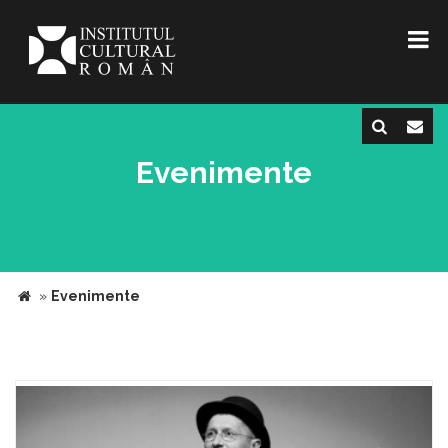
Evenimente
»
Evenimente