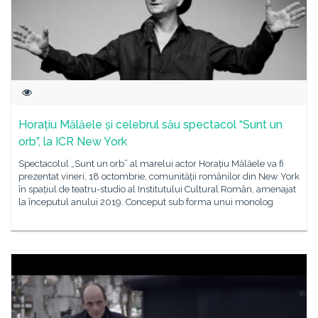
Horațiu Mălăele și celebrul său spectacol “Sunt un
orb”, la ICR New York
Spectacolul „Sunt un orb” al marelui actor Horațiu Mălăele va fi
prezentat vineri, 18 octombrie, comunității românilor din New York
în spațiul de teatru-studio al Institutului Cultural Român, amenajat
la începutul anului 2019. Conceput sub forma unui monolog