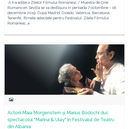
A II-a ediție a Zilelor Filmului Românesc / Muestra de Cine
Rumano en Sevilla se va desfășura în perioada 7 octombrie – 16
decembrie 2019. După Madrid, Oviedo, Valencia, Barcelona,
Tenerife, filmele selectate pentru Festivalul Zilele Filmului
Românesc, a
Actorii Maia Morgenstern și Marius Bodochi duc
spectacolul "Marina & Ulay" în Festivalul de Teatru
din Albania