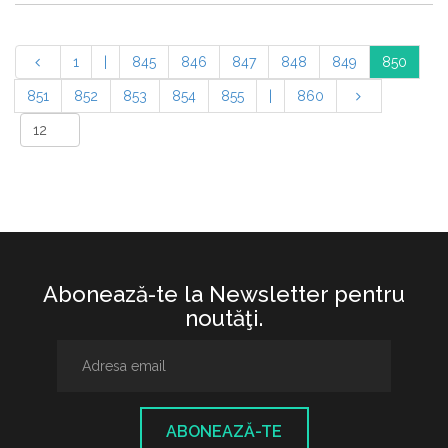
1
|
845
846
847
848
849
850
851
852
853
854
855
|
860
Abonează-te la Newsletter pentru
noutăţi.
ABONEAZĂ-TE