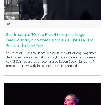
Scurtmetrajul “Mezzo Piano!”în regia lui Eugen
Dediu-Sandu, în competiția oficială a Chelsea Film
Festival din New York
Scurmetrajul “Mezzo Piano!”, o producție a Universității Naționale
de Artă Teatrală și Cinematografică „I. L. Caragiale” din București
(UNATC), în regia și pe un scenariu de Eugen Dediu-Sandu, va fi
proiectat la New York, în 18 octombrie, în competiția