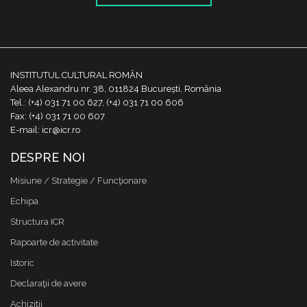
INSTITUTUL CULTURAL ROMÂN
Aleea Alexandru nr. 38, 011824 București, România
Tel.: (+4) 031 71 00 627, (+4) 031 71 00 606
Fax: (+4) 031 71 00 607
E-mail: icr@icr.ro
DESPRE NOI
Misiune / Strategie / Funcţionare
Echipa
Structura ICR
Rapoarte de activitate
Istoric
Declaraţii de avere
Achizitii