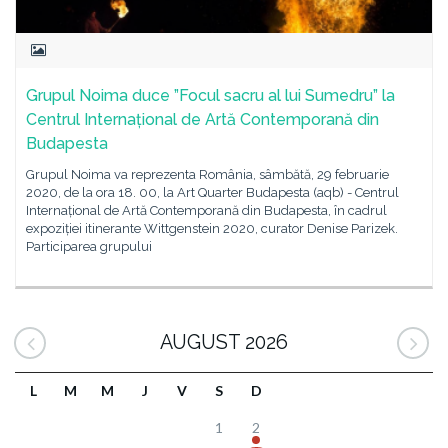
Grupul Noima duce ”Focul sacru al lui Sumedru” la
Centrul Internațional de Artă Contemporană din
Budapesta
Grupul Noima va reprezenta România, sâmbătă, 29 februarie
2020, de la ora 18. 00, la Art Quarter Budapesta (aqb) - Centrul
Internațional de Artă Contemporană din Budapesta, în cadrul
expoziției itinerante Wittgenstein 2020, curator Denise Parizek.
Participarea grupului
AUGUST 2026
L
M
M
J
V
S
D
1
2