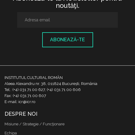
noutăţi.
ABONEAZĂ-TE
INSTITUTUL CULTURAL ROMÂN
Aleea Alexandru nr. 38, 011824 București, România
Tel.: (+4) 031 71 00 627, (+4) 031 71 00 606
Fax: (+4) 031 71 00 607
E-mail: icr@icr.ro
DESPRE NOI
Misiune / Strategie / Funcţionare
Echipa