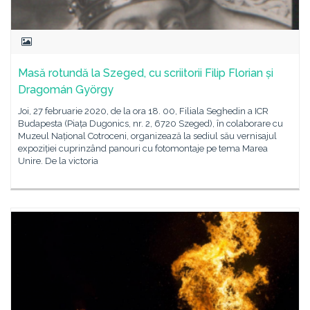
Masă rotundă la Szeged, cu scriitorii Filip Florian și
Dragomán György
Joi, 27 februarie 2020, de la ora 18. 00, Filiala Seghedin a ICR
Budapesta (Piața Dugonics, nr. 2, 6720 Szeged), în colaborare cu
Muzeul Național Cotroceni, organizează la sediul său vernisajul
expoziției cuprinzând panouri cu fotomontaje pe tema Marea
Unire. De la victoria