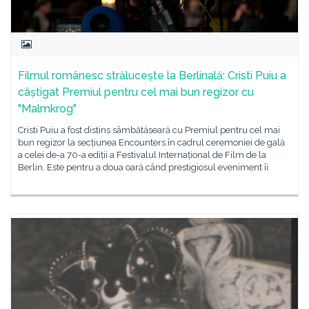
Filmul românesc strălucește la Berlinală: Cristi Puiu a
câștigat Premiul pentru cel mai bun regizor cu
"Malmkrog"
Cristi Puiu a fost distins sâmbătăseară cu Premiul pentru cel mai
bun regizor la secțiunea Encounters în cadrul ceremoniei de gală
a celei de-a 70-a ediții a Festivalul Internațional de Film de la
Berlin. Este pentru a doua oară când prestigiosul eveniment îi