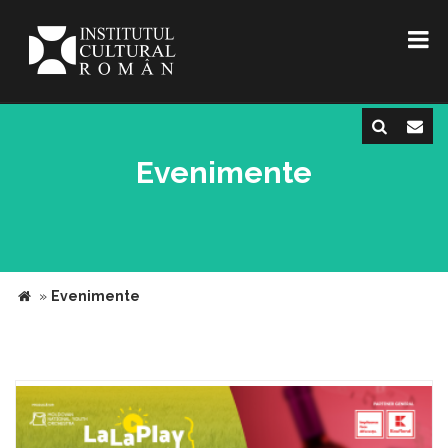
Evenimente
»
Evenimente