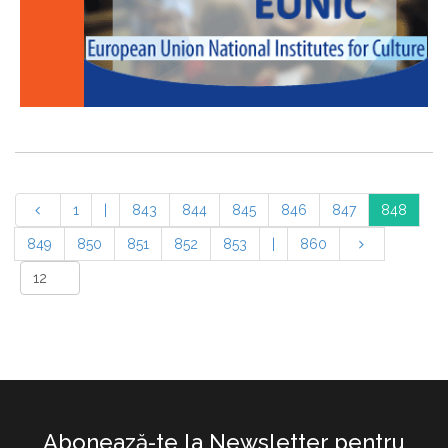
1
|
843
844
845
846
847
848
849
850
851
852
853
|
860
Abonează-te la Newsletter pentru