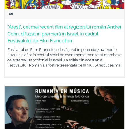
"Arest”, cel mai recent film al regizorului român Andrei
Cohn, difuzat în premieră în Israel, în cadrul
Festivalului de Film Francofon
Festivalul de Film Francofon, desfășurat în perioada 7-14 martie
2020, s-a aflat în centrul seriei de evenimente menite să marcheze
celebrarea Francofoniei în Israel. La ediția din acest an a
Festivalului, România a fost reprezentată de filmul „Arest”, cea mai