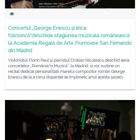
Concertul „George Enescu și lirica
folclorică”deschide stagiunea muzicală românească
la Academia Regală de Arte Frumoase San Fernando
din Madrid
Violonistul Florin Paul și pianistul Cristian Niculescu deschid seria
concertelor „România în Muzică”, la Madrid, și vor susține un
recital dedicat personalității marelui compozitor român George
Enescu de la a cărui dispariție se împlinesc anul acesta șaizeci