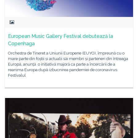
European Music Gallery Festival debutează la
Copenhaga
Orchestra de Tineret a Uniunii Europene (EUYO), împreună cu o
mare parte din foștii și actualii săi membri și parteneri din întreaga
Europă, anunță o inițiativă majoră ca parte a încercării de a
reanima Europa după izbucnirea pandemiei de coronavirus.
Festivalul