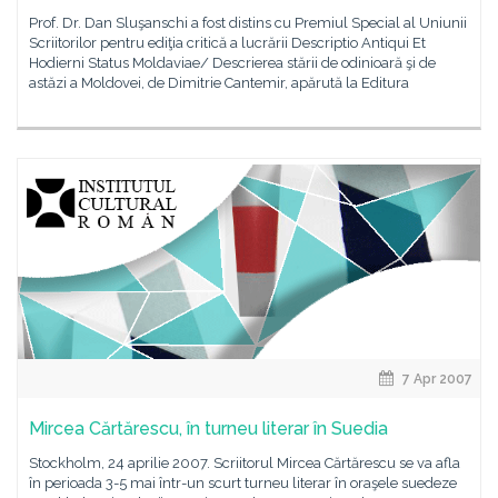
Prof. Dr. Dan Sluşanschi a fost distins cu Premiul Special al Uniunii
Scriitorilor pentru ediţia critică a lucrării Descriptio Antiqui Et
Hodierni Status Moldaviae/ Descrierea stării de odinioară şi de
astăzi a Moldovei, de Dimitrie Cantemir, apărută la Editura
7 Apr 2007
Mircea Cărtărescu, în turneu literar în Suedia
Stockholm, 24 aprilie 2007. Scriitorul Mircea Cărtărescu se va afla
în perioada 3-5 mai într-un scurt turneu literar în oraşele suedeze