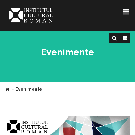
Evenimente
»
Evenimente