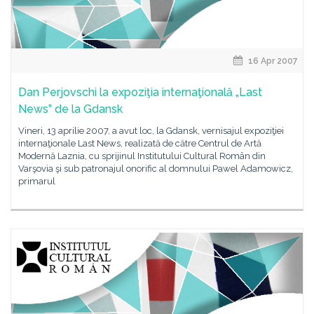
16 Apr 2007
Dan Perjovschi la expoziţia internaţională „Last
News” de la Gdansk
Vineri, 13 aprilie 2007, a avut loc, la Gdansk, vernisajul expoziţiei
internaţionale Last News, realizată de către Centrul de Artă
Modernă Laznia, cu sprijinul Institutului Cultural Român din
Varşovia şi sub patronajul onorific al domnului Pawel Adamowicz,
primarul