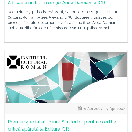
A fi sau a nu fi - proiecţie Anca Damian la ICR
Recluziune şi psihodramă Marţi, 17 aprilie, ora 18. 30, la Institutul
Cultural Român (Aleea Alexandru 38, Bucureşti) va avea loc
proiecţia filmului documentar A fi sau a nu fi, de Anca Damian.
„Joi, ziua eliberărilor din închisoare, este titlul psihodramei
9 Apr 2007 - 9 Apr 2007
Premiu special al Uniunii Scriitorilor pentru o ediţie
critică apărută la Editura ICR