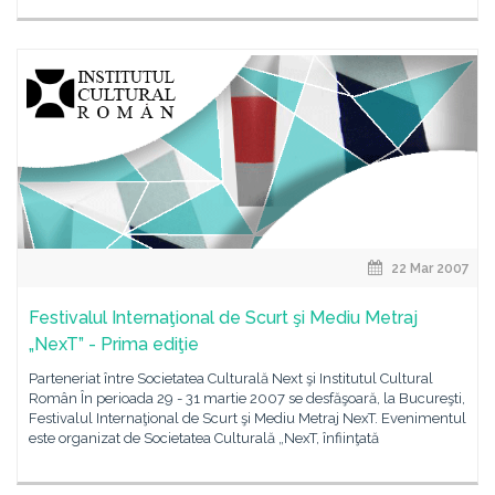
22 Mar 2007
Festivalul Internaţional de Scurt şi Mediu Metraj
„NexT” - Prima ediţie
Parteneriat între Societatea Culturală Next şi Institutul Cultural
Român În perioada 29 - 31 martie 2007 se desfăşoară, la Bucureşti,
Festivalul Internaţional de Scurt şi Mediu Metraj NexT. Evenimentul
este organizat de Societatea Culturală „NexT, înfiinţată