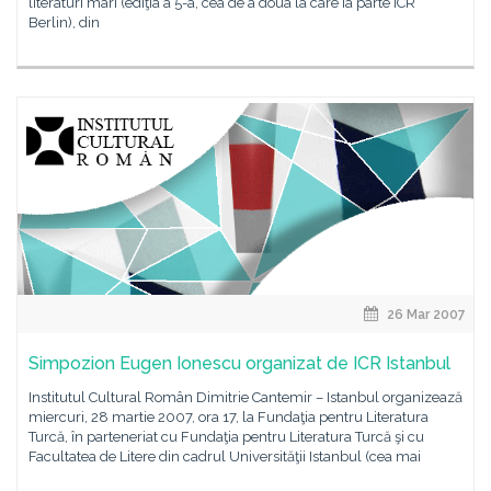
literaturi mari (ediţia a 5-a, cea de a doua la care ia parte ICR
Berlin), din
26 Mar 2007
Simpozion Eugen Ionescu organizat de ICR Istanbul
Institutul Cultural Român Dimitrie Cantemir – Istanbul organizează
miercuri, 28 martie 2007, ora 17, la Fundaţia pentru Literatura
Turcă, în parteneriat cu Fundaţia pentru Literatura Turcă şi cu
Facultatea de Litere din cadrul Universităţii Istanbul (cea mai