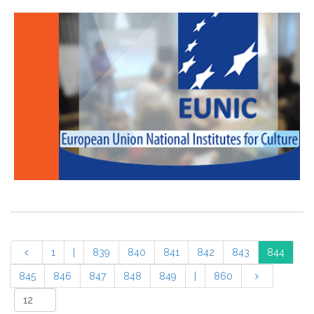
1
|
839
840
841
842
843
844
845
846
847
848
849
|
860