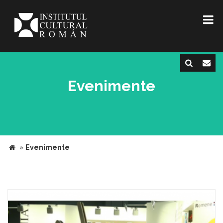
Evenimente
»
Evenimente