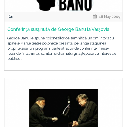
18 May 2009
Conferinţă susţinută de George Banu la Varşovia
George Banu le spune polonezilor ce semnifică un om întors cu
spatele Marile teatre poloneze prezintă, pe lângă stagiunea
propriu-zisă, un program foarte atractiv de conferinţe, mese-
rotunde, întâlniri cu scriitori şi dramaturgi, aşteptate cu interes de
publicul