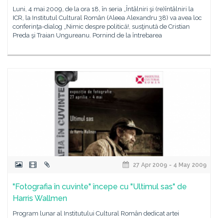
Luni, 4 mai 2009, de la ora 18, în seria „Întâlniri şi (re)întâlniri la
ICR, la Institutul Cultural Român (Aleea Alexandru 38) va avea loc
conferinţa-dialog „Nimic despre politică!, susţinută de Cristian
Preda şi Traian Ungureanu. Pornind de la întrebarea
27 Apr 2009 - 4 May 2009
"Fotografia în cuvinte" începe cu "Ultimul sas" de
Harris Wallmen
Program lunar al Institutului Cultural Român dedicat artei