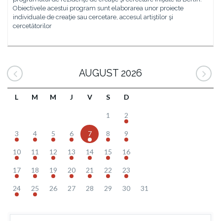
Obiectivele acestui program sunt elaborarea unor proiecte
individuale de creaţie sau cercetare, accesul artiştilor şi
cercetătorilor
AUGUST 2026
L
M
M
J
V
S
D
1
2
3
4
5
6
7
8
9
10
11
12
13
14
15
16
17
18
19
20
21
22
23
24
25
26
27
28
29
30
31