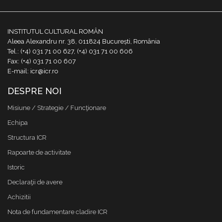
INSTITUTUL CULTURAL ROMÂN
Aleea Alexandru nr. 38, 011824 București, România
Tel.: (+4) 031 71 00 627, (+4) 031 71 00 606
Fax: (+4) 031 71 00 607
E-mail: icr@icr.ro
DESPRE NOI
Misiune / Strategie / Funcţionare
Echipa
Structura ICR
Rapoarte de activitate
Istoric
Declaraţii de avere
Achizitii
Nota de fundamentare cladire ICR