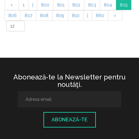
1
|
800
801
802
803
804
805
806
807
808
809
810
|
860
Abonează-te la Newsletter pentru
noutăţi.
ABONEAZĂ-TE