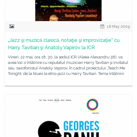
18 May 2009
„Jazz şi muzică clasică, notaţie şi improvizaţie” cu
Harry Tavitian şi Anatoly Vapirov la ICR
Vineri, 22 mai, ora 18. 30, la sediul ICR (Aleea Alexandru 38), va
avea loc o întâlnire cu reputatul muzician Harry Tavitian şi invitatul
său, saxofonistul Anatoly Vapirov, în cadrul proiectului „Teach Me
Tonight: de la blues la etno-jazz cu Harry Tavitian. Tema întâlnirii