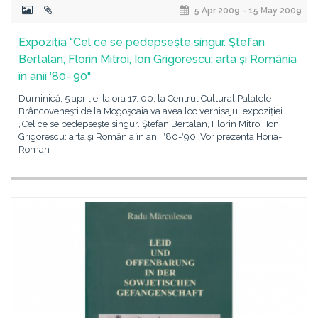
5 Apr 2009 - 15 May 2009
Expoziţia "Cel ce se pedepseşte singur. Ştefan
Bertalan, Florin Mitroi, Ion Grigorescu: arta şi România
în anii ′80-′90"
Duminică, 5 aprilie, la ora 17. 00, la Centrul Cultural Palatele
Brâncoveneşti de la Mogoşoaia va avea loc vernisajul expoziţiei
„Cel ce se pedepseşte singur. Ştefan Bertalan, Florin Mitroi, Ion
Grigorescu: arta şi România în anii ′80-′90. Vor prezenta Horia-
Roman