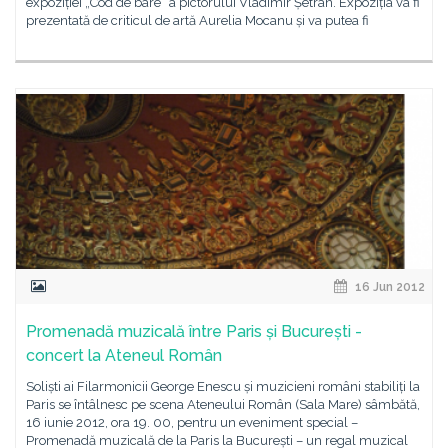
expoziției „Cod de bare“ a pictorului Vladimir Șetran. Expoziția va fi
prezentată de criticul de artă Aurelia Mocanu și va putea fi
16 Jun 2012
Promenadă muzicală între Paris și București -
concert la Ateneul Român
Soliști ai Filarmonicii George Enescu și muzicieni români stabiliți la
Paris se întâlnesc pe scena Ateneului Român (Sala Mare) sâmbătă,
16 iunie 2012, ora 19. 00, pentru un eveniment special –
Promenadă muzicală de la Paris la București – un regal muzical