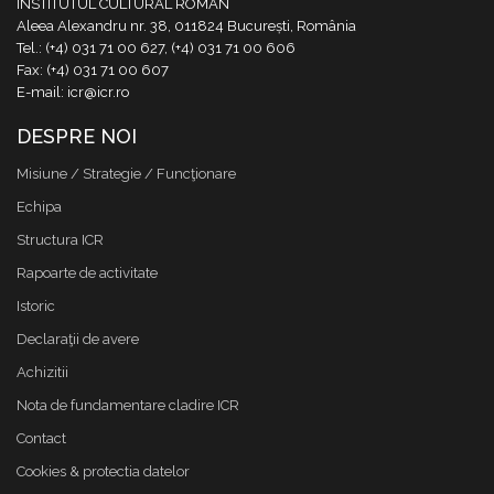
INSTITUTUL CULTURAL ROMÂN
Aleea Alexandru nr. 38, 011824 București, România
Tel.: (+4) 031 71 00 627, (+4) 031 71 00 606
Fax: (+4) 031 71 00 607
E-mail: icr@icr.ro
DESPRE NOI
Misiune / Strategie / Funcţionare
Echipa
Structura ICR
Rapoarte de activitate
Istoric
Declaraţii de avere
Achizitii
Nota de fundamentare cladire ICR
Contact
Cookies & protectia datelor