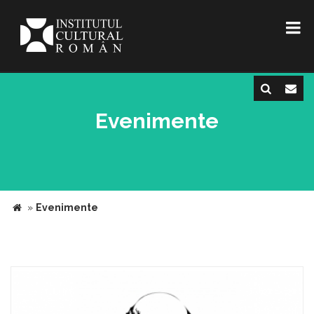
Evenimente
»
Evenimente