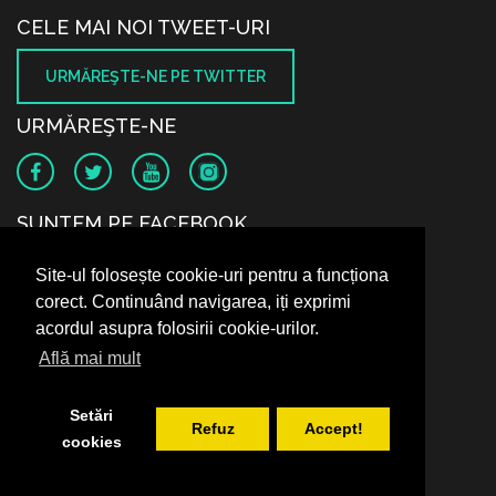
CELE MAI NOI TWEET-URI
URMĂREŞTE-NE PE TWITTER
URMĂREŞTE-NE
SUNTEM PE FACEBOOK
Site-ul folosește cookie-uri pentru a funcționa
corect. Continuând navigarea, iți exprimi
acordul asupra folosirii cookie-urilor.
Află mai mult
Setări
Refuz
Accept!
cookies