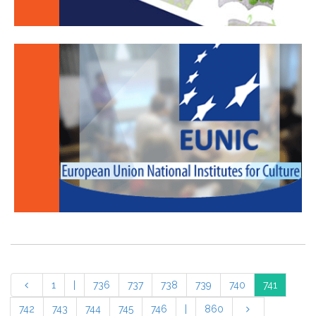
1
|
736
737
738
739
740
741
742
743
744
745
746
|
860