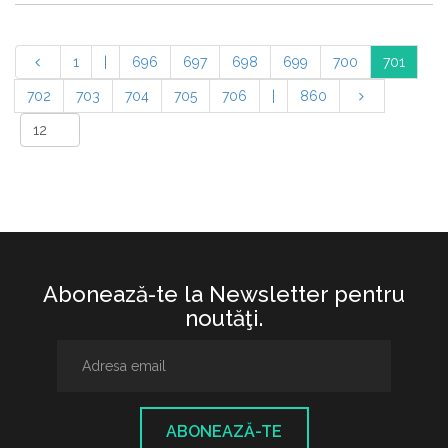
1
|
696
697
698
699
700
701
702
703
704
705
706
|
860
Abonează-te la Newsletter pentru
noutăţi.
ABONEAZĂ-TE