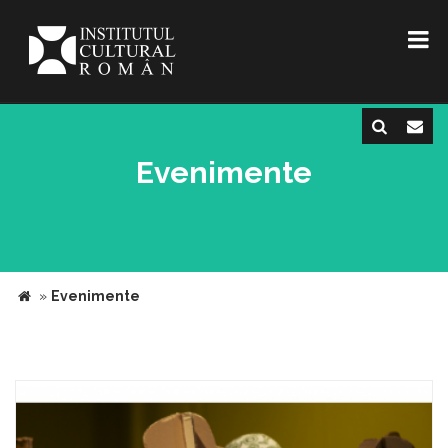
Evenimente
»
Evenimente