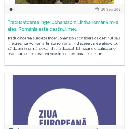
28 Sep 2013
Traducătoarea Inger Johansson: Limba română m-a
ales; România este destinul meu
Traducătoarea suedeză Inger Johansson consideră că destinul său
îl reprezintă România, limba română fiind aceea care a ales-o, cu
47 de ani în urmă, de când i s-a dedicat, tălmăcind creațiile unor
mari nume ale literaturii noastre contemporane. Într-un