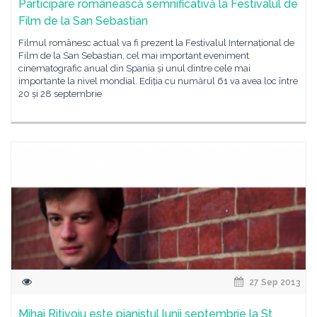
Participare românească semnificativă la Festivalul de
Film de la San Sebastian
Filmul românesc actual va fi prezent la Festivalul Internațional de
Film de la San Sebastian, cel mai important eveniment
cinematografic anual din Spania și unul dintre cele mai
importante la nivel mondial. Ediția cu numărul 61 va avea loc între
20 și 28 septembrie
27 Sep 2013
Mihai Ritivoiu este pianistul lunii septembrie la St