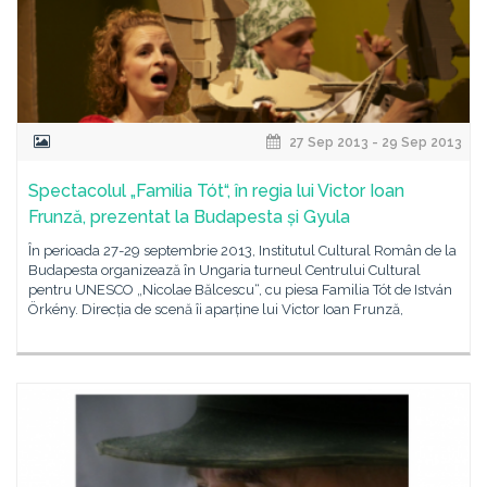
27 Sep 2013 - 29 Sep 2013
Spectacolul „Familia Tót“, în regia lui Victor Ioan
Frunză, prezentat la Budapesta și Gyula
În perioada 27-29 septembrie 2013, Institutul Cultural Român de la
Budapesta organizează în Ungaria turneul Centrului Cultural
pentru UNESCO „Nicolae Bălcescu“, cu piesa Familia Tót de István
Örkény. Direcția de scenă îi aparține lui Victor Ioan Frunză,