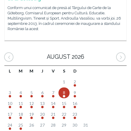
Conform unui comunicat de presă al Târgului de Carte de la
Göteborg, Comisarul European pentru Cultură, Educatie,
Multilingvism, Tineret și Sport, Androulla Vassiliou, va vorbi joi, 26
septembrie 2013, în cadrul ceremoniei de inaugurare a standului
României la acest
AUGUST 2026
L
M
M
J
V
S
D
1
2
3
4
5
6
7
8
9
10
11
12
13
14
15
16
17
18
19
20
21
22
23
24
25
26
27
28
29
30
31