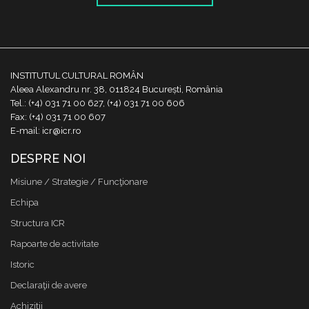
INSTITUTUL CULTURAL ROMÂN
Aleea Alexandru nr. 38, 011824 București, România
Tel.: (+4) 031 71 00 627, (+4) 031 71 00 606
Fax: (+4) 031 71 00 607
E-mail: icr@icr.ro
DESPRE NOI
Misiune / Strategie / Funcţionare
Echipa
Structura ICR
Rapoarte de activitate
Istoric
Declaraţii de avere
Achizitii