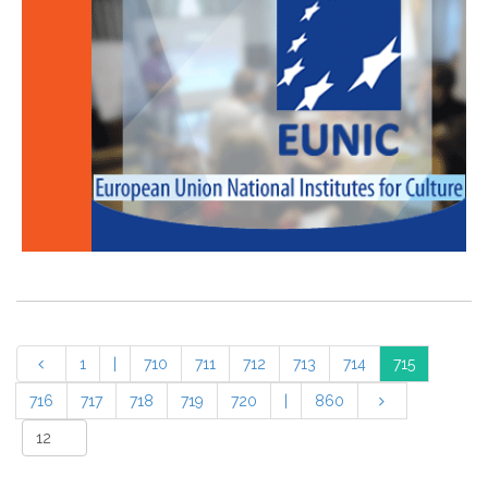
1
|
710
711
712
713
714
715
716
717
718
719
720
|
860