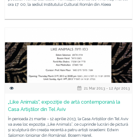
ora 17. 00, la sediul Institutului Cultural Român din Aleea
21 Mar 2013 - 12 Apr 2013
„Like Animals”, expoziţie de artă contemporană la
Casa Artiştilor din Tel Aviv
În perioada 21 martie – 12 aprilie 2013, la Casa Artiștilor din Tel Aviv
va avea loc expoziția „Like Animals”, ce cuprinde lucrări de pictură
și sculptură din creația recentă a patru artiști israelieni: Edwin
Salomon (originar din România), Bosem Harel,