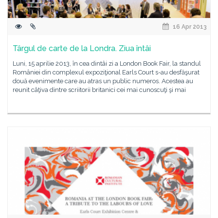
16 Apr 2013
Târgul de carte de la Londra. Ziua întâi
Luni, 15 aprilie 2013, în cea dintâi zi a London Book Fair, la standul
României din complexul expoziţional Earls Court s-au desfăşurat
două evenimente care au atras un public numeros. Acestea au
reunit câţiva dintre scriitorii britanici cei mai cunoscuţi şi mai