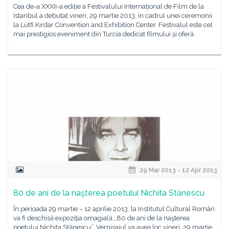
Cea de-a XXXII-a ediție a Festivalului Internațional de Film de la
Istanbul a debutat vineri, 29 martie 2013, în cadrul unei ceremonii
la Lütfi Kırdar Convention and Exhibition Center. Festivalul este cel
mai prestigios eveniment din Turcia dedicat filmului și oferă
29 Mar 2013 - 12 Apr 2013
80 de ani de la naşterea poetului Nichita Stănescu
În perioada 29 martie – 12 aprilie 2013, la Institutul Cultural Român
va fi deschisă expoziţia omagială „80 de ani de la naşterea
poetului Nichita Stănescu”. Vernisajul va avea loc vineri, 29 martie,