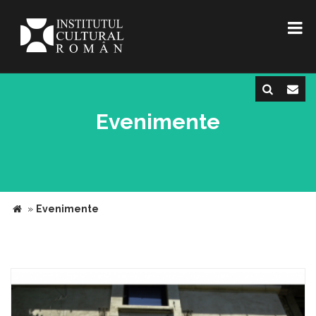
Evenimente
»
Evenimente