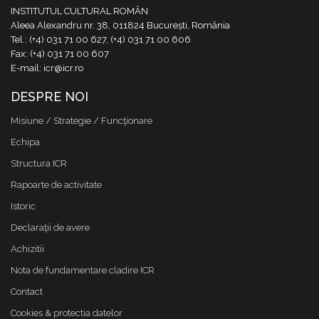
INSTITUTUL CULTURAL ROMÂN
Aleea Alexandru nr. 38, 011824 București, România
Tel.: (+4) 031 71 00 627, (+4) 031 71 00 606
Fax: (+4) 031 71 00 607
E-mail: icr@icr.ro
DESPRE NOI
Misiune / Strategie / Funcţionare
Echipa
Structura ICR
Rapoarte de activitate
Istoric
Declaraţii de avere
Achizitii
Nota de fundamentare cladire ICR
Contact
Cookies & protectia datelor