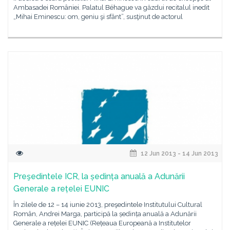
Ambasadei României. Palatul Béhague va găzdui recitalul inedit
„Mihai Eminescu: om, geniu şi sfânt”, susţinut de actorul
12 Jun 2013 - 14 Jun 2013
Preşedintele ICR, la ședința anuală a Adunării
Generale a rețelei EUNIC
În zilele de 12 – 14 iunie 2013, preşedintele Institutului Cultural
Român, Andrei Marga, participă la ședința anuală a Adunării
Generale a rețelei EUNIC (Rețeaua Europeană a Institutelor