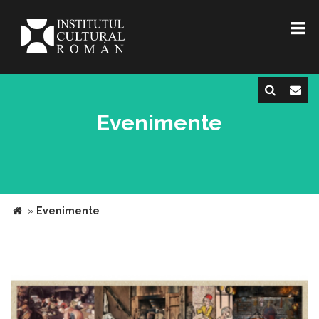
Evenimente
»
Evenimente