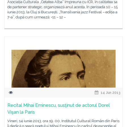
Asociația Culturala „Cetatea Alba” împreuna cu ICR, în calitatea sa
de partener strategic, organizează anul acesta, în perioada 10 – 15
iunie 2013, la Cluj si București, „Transilvania jazz Festival – ediția a
7-a”, după cum urmează: •11 – 12 –
14 Jun 2013
Recital Mihai Eminescu, susţinut de actorul Dorel
Vişan la Paris
Vineri, 14 iunie 2013, ora 19. 00, Institutul Cultural Român din Paris
îi dedică o seară poetului Mihai Eminescu în cadrul de excepţie al