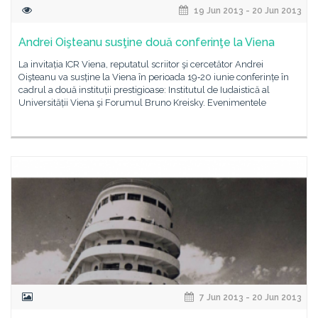
19 Jun 2013 - 20 Jun 2013
Andrei Oişteanu susţine două conferinţe la Viena
La invitația ICR Viena, reputatul scriitor şi cercetător Andrei
Oişteanu va susține la Viena în perioada 19‐20 iunie conferințe în
cadrul a două instituții prestigioase: Institutul de Iudaistică al
Universității Viena şi Forumul Bruno Kreisky. Evenimentele
7 Jun 2013 - 20 Jun 2013