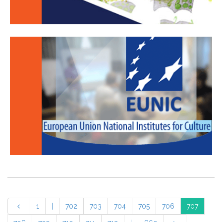
1
|
702
703
704
705
706
707