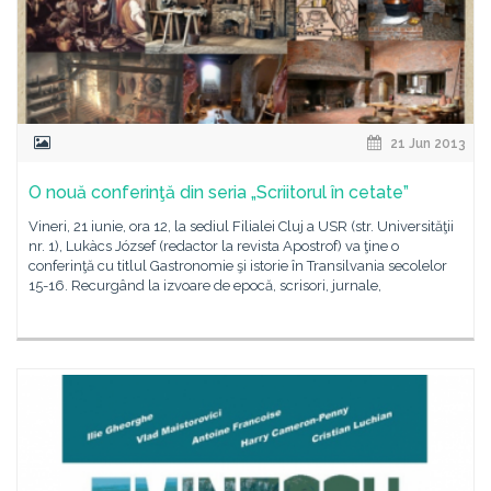
21 Jun 2013
O nouă conferinţă din seria „Scriitorul în cetate”
Vineri, 21 iunie, ora 12, la sediul Filialei Cluj a USR (str. Universităţii
nr. 1), Lukàcs József (redactor la revista Apostrof) va ţine o
conferinţă cu titlul Gastronomie şi istorie în Transilvania secolelor
15-16. Recurgând la izvoare de epocă, scrisori, jurnale,