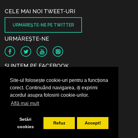
CELE MAI NOI TWEET-URI
URMĂREŞTE-NE PE TWITTER
URMĂREŞTE-NE
SUNTEM PE FACEBOOK
Site-ul folosește cookie-uri pentru a funcționa
corect. Continuând navigarea, iți exprimi
acordul asupra folosirii cookie-urilor.
Află mai mult
Setări
Refuz
Accept!
cookies