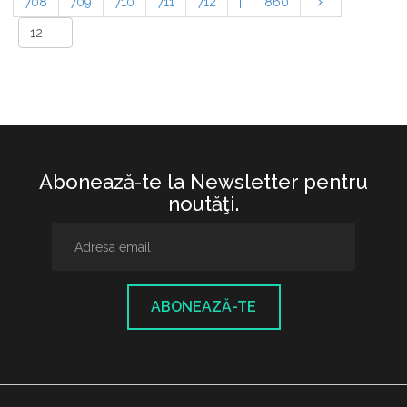
708
709
710
711
712
|
860
Abonează-te la Newsletter pentru
noutăţi.
ABONEAZĂ-TE