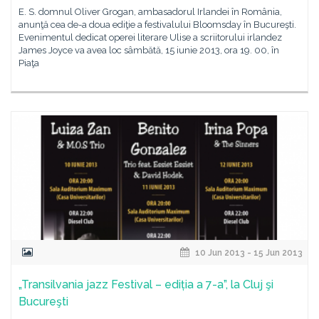
E. S. domnul Oliver Grogan, ambasadorul Irlandei în România,
anunţă cea de-a doua ediţie a festivalului Bloomsday în Bucureşti.
Evenimentul dedicat operei literare Ulise a scriitorului irlandez
James Joyce va avea loc sâmbătă, 15 iunie 2013, ora 19. 00, în
Piaţa
10 Jun 2013 - 15 Jun 2013
„Transilvania jazz Festival – ediția a 7-a”, la Cluj şi
Bucureşti