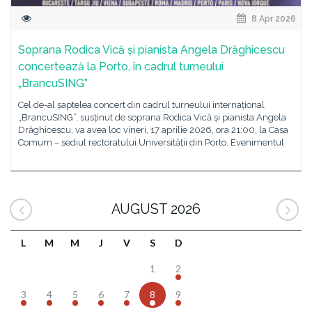
8 Apr 2026
Soprana Rodica Vică și pianista Angela Drăghicescu
concertează la Porto, în cadrul turneului
„BrancuSING”
Cel de-al șaptelea concert din cadrul turneului internațional
„BrancuSING”, susținut de soprana Rodica Vică și pianista Angela
Drăghicescu, va avea loc vineri, 17 aprilie 2026, ora 21:00, la Casa
Comum – sediul rectoratului Universității din Porto. Evenimentul
AUGUST 2026
L
M
M
J
V
S
D
1
2
3
4
5
6
7
8
9