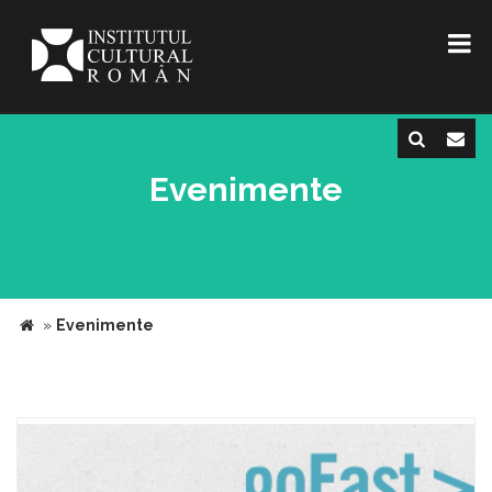
Evenimente
»
Evenimente