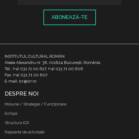
ABONEAZĂ-TE
INSTITUTUL CULTURAL ROMÂN
Aleea Alexandru nr. 38, 011824 București, România
Tel.: (+4) 031 71 00 627, (+4) 031 71 00 606
Fax: (+4) 031 71 00 607
E-mail: icr@icr.ro
DESPRE NOI
Misiune / Strategie / Funcţionare
Echipa
Structura ICR
Rapoarte de activitate