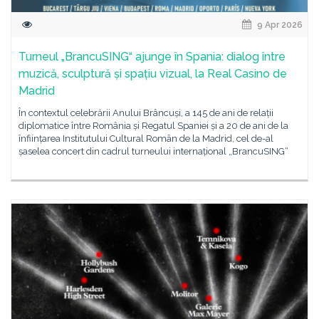
9 Apr 2026
Turneul „BrancuSING“ ajunge în Spania: dialog între
muzică, sculptură și spațiu vizual, la Real Casino de
Madrid
În contextul celebrării Anului Brâncuși, a 145 de ani de relații
diplomatice între România și Regatul Spaniei și a 20 de ani de la
înființarea Institutului Cultural Român de la Madrid, cel de-al
șaselea concert din cadrul turneului internațional „BrancuSING“