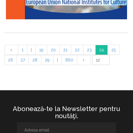
1
|
19
20
21
22
23
24
25
26
27
28
29
|
860
Abonează-te la Newsletter pentru
noutăţi.