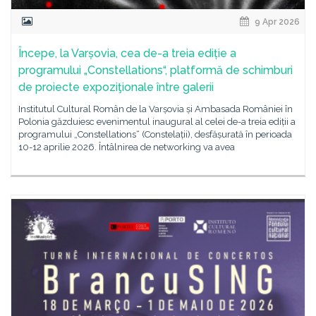
9 Apr 2026
Începe, la Varșovia, cea de-a treia ediție a
programului „Constellations“, platformă de schimburi
de proiecte expoziţionale între galerii
Institutul Cultural Român de la Varșovia și Ambasada României în
Polonia găzduiesc evenimentul inaugural al celei de-a treia ediții a
programului „Constellations“ (Constelații), desfășurată în perioada
10-12 aprilie 2026. Întâlnirea de networking va avea