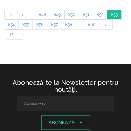
1
|
848
849
850
851
852
853
854
855
856
857
858
|
860
Abonează-te la Newsletter pentru
noutăţi.
ABONEAZĂ-TE