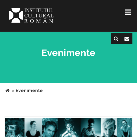
Evenimente
»
Evenimente