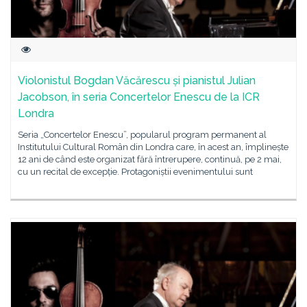
Violonistul Bogdan Văcărescu și pianistul Julian
Jacobson, în seria Concertelor Enescu de la ICR
Londra
Seria „Concertelor Enescu”, popularul program permanent al
Institutului Cultural Român din Londra care, în acest an, împlinește
12 ani de când este organizat fără întrerupere, continuă, pe 2 mai,
cu un recital de excepție. Protagoniștii evenimentului sunt