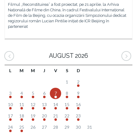
Filmul „Reconstituirea” a fost proiectat, pe 21 aprilie, la Arhiva
Națională de Filme din China, în cadrul Festivalului Internațional
de Film de la Beijing, cu ocazia organizării Simpozionului dedicat
regizorului român Lucian Pintilie inițiat de ICR Beijiing în
parteneriat
AUGUST 2026
L
M
M
J
V
S
D
1
2
3
4
5
6
7
8
9
10
11
12
13
14
15
16
17
18
19
20
21
22
23
24
25
26
27
28
29
30
31