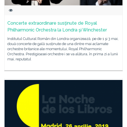
Concerte extraordinare susţinute de Royal
Philharmonic Orchestra la Londra şi Winchester
Institutul Cultural Român din Londra organizează, pe de 1 şi 3 mai,
două concerte de gală susținute de una dintre mai aclamate
orchestre britanice ale momentului, Royal Philharmonic
Orchestra. Prestigioasei orchestre i se va alătura, în prima zi a lunii
mai, reputatul