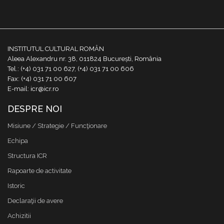
INSTITUTUL CULTURAL ROMÂN
Aleea Alexandru nr. 38, 011824 București, România
Tel.: (+4) 031 71 00 627, (+4) 031 71 00 606
Fax: (+4) 031 71 00 607
E-mail: icr@icr.ro
DESPRE NOI
Misiune / Strategie / Funcţionare
Echipa
Structura ICR
Rapoarte de activitate
Istoric
Declaraţii de avere
Achizitii