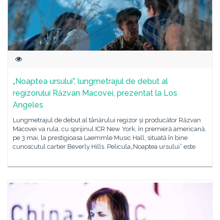
„Noaptea ursului”, lungmetrajul de debut al
regizorului Răzvan Macovei, prezentat la Los
Angeles
Lungmetrajul de debut al tânărului regizor și producător Răzvan
Macovei va rula, cu sprijinul ICR New York, în premieră americană,
pe 3 mai, la prestigioasa Laemmle Music Hall, situată în bine
cunoscutul cartier Beverly Hills. Pelicula„Noaptea ursului” este