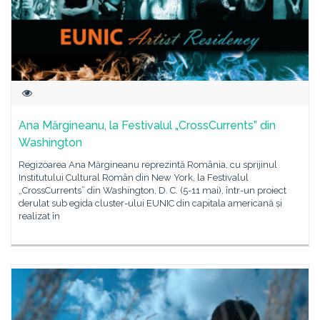
Ana Mărgineanu, la Festivalul „CrossCurrents” din
Washington
Regizoarea Ana Mărgineanu reprezintă România, cu sprijinul
Institutului Cultural Român din New York, la Festivalul
„CrossCurrents” din Washington, D. C. (5-11 mai), într-un proiect
derulat sub egida cluster-ului EUNIC din capitala americană și
realizat în