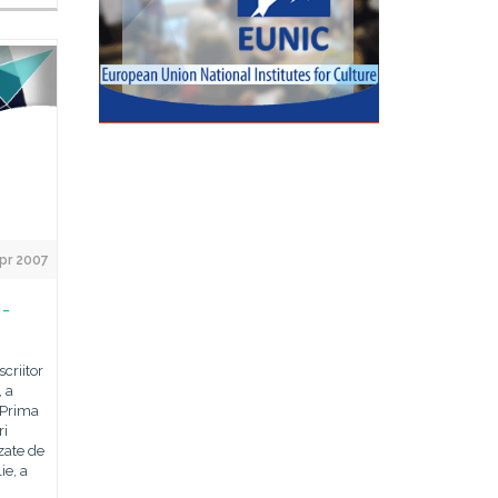
pr 2007
 -
criitor
 a
 Prima
ri
zate de
ie, a