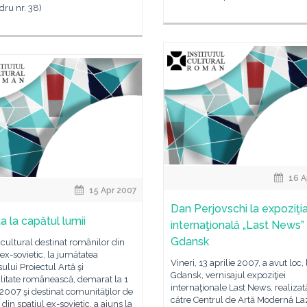
ru nr. 38)
16 A
15 Apr 2007
Dan Perjovschi la expoziţi
a la capătul lumii
internaţională „Last News”
Gdansk
 cultural destinat românilor din
 ex-sovietic, la jumătatea
Vineri, 13 aprilie 2007, a avut loc, 
ului Proiectul Artă şi
Gdansk, vernisajul expoziţiei
alitate românească, demarat la 1
internaţionale Last News, realizat
2007 şi destinat comunităţilor de
către Centrul de Artă Modernă La
din spaţiul ex-sovietic, a ajuns la