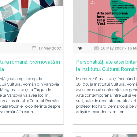
17 May 2007
16 May 2007 - 16 M
atura română, promovată în
Personalităţi ale artei brita
ia
la Institutul Cultural Româ
nţă şi catalog sub egida
Miercuri, 16 mai 2007, începând 
tului Cultural Român din Varşovia
18. 00, la Institutul Cultural Rom
ă, 19 mai 2007, la Târgul de
avea loc două conferinţe sub gen
e la Varşovia va avea loc, în
Arta contemporană între Est şi Ves
area Institutului Cultural Român
susţinute de reputatul curator, arti
itala Poloniei, o conferinţă despre
profesor Richard Demarco şi de v
ura română în cadrul
artiştii Alexander Hamilton