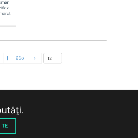
 Român
ific al
marul
|
860
utăţi.
-TE