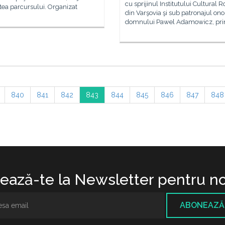
cu sprijinul Institutului Cultural
tea parcursului. Organizat
din Varşovia şi sub patronajul onor
domnului Pawel Adamowicz, pri
840
841
842
843
844
845
846
847
848
ază-te la Newsletter pentru no
ABONEAZĂ