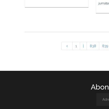
jumăta
1
|
838
839
Abone