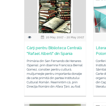
20 May 2007 - 20 May 2007
Cărţi pentru Biblioteca Centrală
Liter
"Rafael Alberti" din Spania
Polon
Primăria din San Fernando de Henares
Conferi
(Spania), prin doamna Francisca Bernal
Institu
Gomez, consilier pentru cultură,
Sâmbăt
mulţumeşte pentru importanta donaţie
Carte d
de carte primită din partea Institutului
organiz
Cultural Român. Reamintim că, prin
din Cap
Direcţia Români din Afara Ţării, au fost
literat