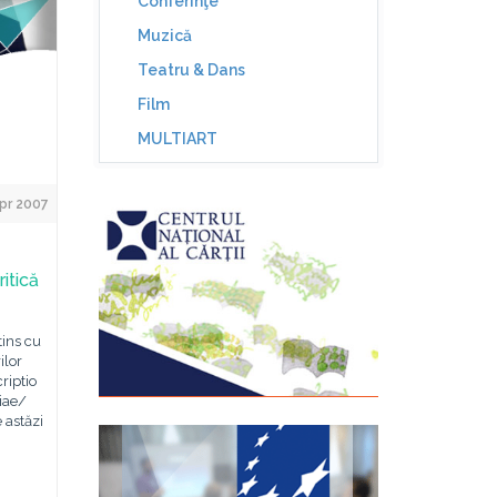
Conferinţe
Muzică
Teatru & Dans
Film
MULTIART
pr 2007
ritică
tins cu
ilor
criptio
iae/
e astăzi