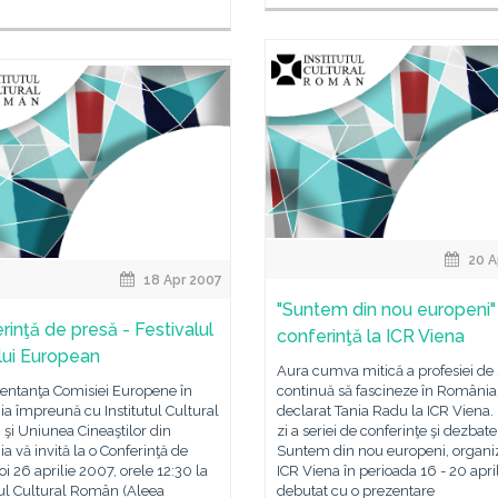
20 A
18 Apr 2007
"Suntem din nou europeni"
rinţă de presă - Festivalul
conferinţă la ICR Viena
lui European
Aura cumva mitică a profesiei de s
entanţa Comisiei Europene în
continuă să fascineze în România,
a împreună cu Institutul Cultural
declarat Tania Radu la ICR Viena.
şi Uniunea Cineaştilor din
zi a seriei de conferinţe şi dezbate
 vă invită la o Conferinţă de
Suntem din nou europeni, organi
oi 26 aprilie 2007, orele 12:30 la
ICR Viena în perioada 16 - 20 april
tul Cultural Român (Aleea
debutat cu o prezentare