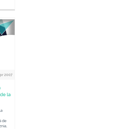
pr 2007
a
 de la
la
ă de
znia,