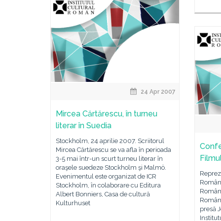
24 Apr 2007
Mircea Cărtărescu, în turneu
literar în Suedia
Stockholm, 24 aprilie 2007. Scriitorul
Confe
Mircea Cărtărescu se va afla în perioada
Filmu
3-5 mai într-un scurt turneu literar în
oraşele suedeze Stockholm şi Malmö.
Reprez
Evenimentul este organizat de ICR
Români
Stockholm, în colaborare cu Editura
Român 
Albert Bonniers, Casa de cultură
România
Kulturhuset
presă J
Institu