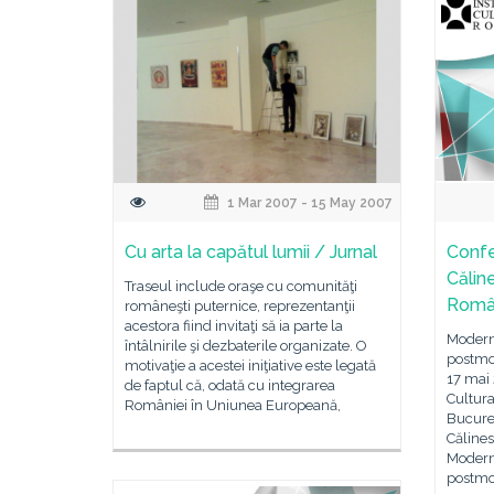
1 Mar 2007 - 15 May 2007
Cu arta la capătul lumii / Jurnal
Confe
Căline
Traseul include oraşe cu comunităţi
Rom
româneşti puternice, reprezentanţii
acestora fiind invitaţi să ia parte la
Modern
întâlnirile şi dezbaterile organizate. O
postmod
motivaţie a acestei iniţiative este legată
17 mai 
de faptul că, odată cu integrarea
Cultur
României în Uniunea Europeană,
Bucureş
Călines
Modern
postmo