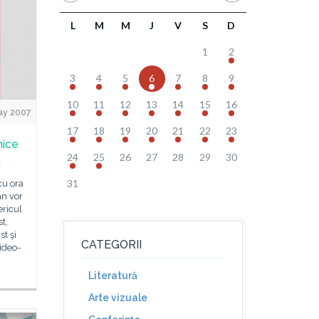
L
M
M
J
V
S
D
1
2
3
4
5
6
7
8
9
10
11
12
13
14
15
16
ay 2007
17
18
19
20
21
22
23
nice
24
25
26
27
28
29
30
n
31
cu ora
ân vor
ericul
t,
st şi
CATEGORII
ideo-
Literatură
Arte vizuale