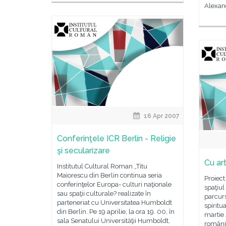
Alexand
16 Apr 2007
Conferinţele ICR Berlin - Religie
şi secularizare
Cu art
Institutul Cultural Roman „Titu
Maiorescu din Berlin continua seria
Proiect
conferinţelor Europa- culturi naţionale
spaţiul
sau spaţii culturale? realizate în
parcurs
parteneriat cu Universitatea Humboldt
spiritu
din Berlin. Pe 19 aprilie, la ora 19. 00, în
martie 
sala Senatului Universităţii Humboldt,
români 