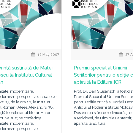
12 May 2007
27 A
rinţă susţinută de Matei
Premiu special al Uniunii
scu la Institutul Cultural
Scriitorilor pentru o ediţie c
ân
apărută la Editura ICR
itate, modernizare,
Prof. Dr. Dan Sluşanschi a fost dis
ernism: perspective actuale Joi,
Premiul Special al Uniunii Scriitor
2007, de la ora 18, la Institutul
pentru ediţia critică a lucrării Des
al Român (Aleea Alexandru 38,
Antiqui Et Hodierni Status Moldav
ti) teoreticianul literar Matei
Descrierea stării de odinioară şi d
cu va susţine conferinţa
a Moldovei, de Dimitrie Cantemir,
itate, modernizare,
apărută la Editura
dernism: perspective