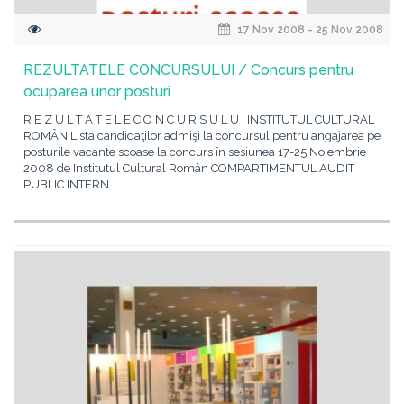
17 Nov 2008 - 25 Nov 2008
REZULTATELE CONCURSULUI / Concurs pentru
ocuparea unor posturi
R E Z U L T A T E L E C O N C U R S U L U I INSTITUTUL CULTURAL
ROMÂN Lista candidaţilor admişi la concursul pentru angajarea pe
posturile vacante scoase la concurs în sesiunea 17-25 Noiembrie
2008 de Institutul Cultural Român COMPARTIMENTUL AUDIT
PUBLIC INTERN