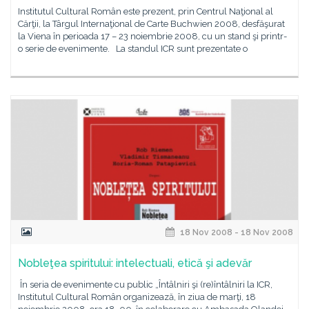
Institutul Cultural Român este prezent, prin Centrul Naţional al
Cărţii, la Târgul Internaţional de Carte Buchwien 2008, desfăşurat
la Viena în perioada 17 – 23 noiembrie 2008, cu un stand şi printr-
o serie de evenimente. La standul ICR sunt prezentate o
18 Nov 2008 - 18 Nov 2008
Nobleţea spiritului: intelectuali, etică şi adevăr
În seria de evenimente cu public „Întâlniri şi (re)întâlniri la ICR,
Institutul Cultural Român organizează, în ziua de marţi, 18