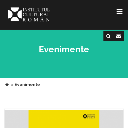
Evenimente
»
Evenimente