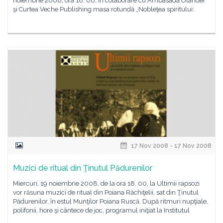
noiembrie 2008, ora 18. 00, în colaborare cu Ambasada Olandei
şi Curtea Veche Publishing masa rotundă „Nobleţea spiritului:
17 Nov 2008 - 17 Nov 2008
Muzici de ritual din Ţinutul Pădurenilor
Miercuri, 19 noiembrie 2008, de la ora 18. 00, la Ultimii rapsozi
vor răsuna muzici de ritual din Poiana Răchiţelii, sat din Ţinutul
Pădurenilor, în estul Munţilor Poiana Ruscă. După ritmuri nupţiale,
polifonii, hore şi cântece de joc, programul iniţiat la Institutul