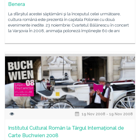
Benera
La sfârşitul acestei săptămâni şi la începutul celei următoare,
cultura română este prezentă în capitala Poloniei cu două
evenimente inedite. 23 noiembrie: Cvartetul Bălănescu în concert
la Varşovia În 2008, animaţia poloneză împlineşte 60 de ani
19 Nov 2008 - 19 Nov 2008
Institutul Cultural Român la Târgul Internaţional de
Carte Buchwien 2008