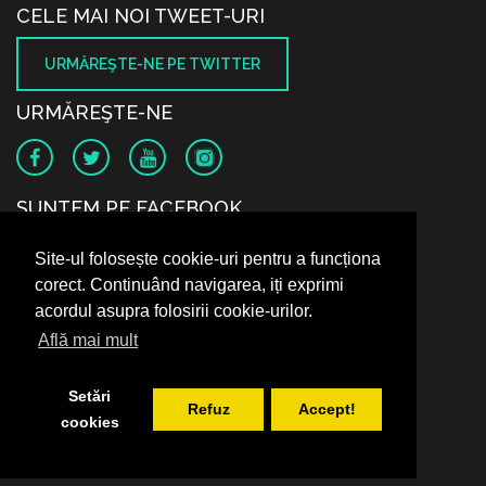
CELE MAI NOI TWEET-URI
URMĂREŞTE-NE PE TWITTER
URMĂREŞTE-NE
SUNTEM PE FACEBOOK
Site-ul folosește cookie-uri pentru a funcționa
corect. Continuând navigarea, iți exprimi
acordul asupra folosirii cookie-urilor.
Află mai mult
Setări
Refuz
Accept!
cookies