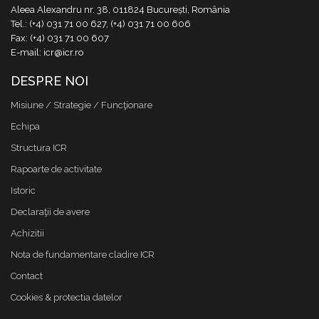
Aleea Alexandru nr. 38, 011824 București, România
Tel.: (+4) 031 71 00 627, (+4) 031 71 00 606
Fax: (+4) 031 71 00 607
E-mail: icr@icr.ro
DESPRE NOI
Misiune / Strategie / Funcţionare
Echipa
Structura ICR
Rapoarte de activitate
Istoric
Declaraţii de avere
Achizitii
Nota de fundamentare cladire ICR
Contact
Cookies & protectia datelor