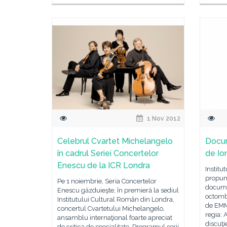
1 Nov 2012
Celebrul Cvartet Michelangelo
Docu
în cadrul Seriei Concertelor
de Ion
Enescu de la ICR Londra
Institu
propune
Pe 1 noiembrie, Seria Concertelor
docume
Enescu găzduieşte, în premieră la sediul
octombr
Institutului Cultural Român din Londra,
de EMM
concertul Cvartetului Michelangelo,
regia:
ansamblu internaţional foarte apreciat
discuţi
de critica de specialitate. Programul serii