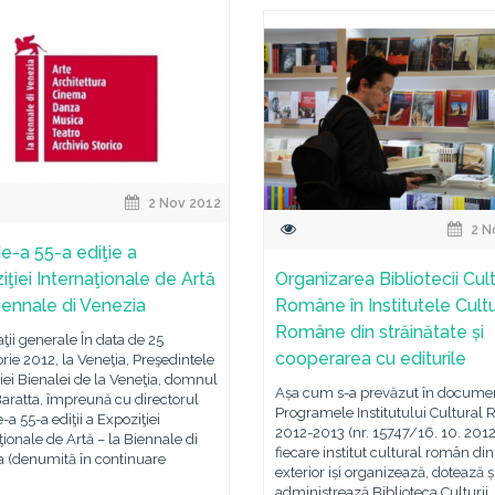
2 Nov 2012
2 N
e-a 55-a ediţie a
iţiei Internaţionale de Artă
Organizarea Bibliotecii Cult
Biennale di Venezia
Române în Institutele Cult
Române din străinătate și
ţii generale În data de 25
cooperarea cu editurile
ie 2012, la Veneţia, Preşedintele
ei Bienalei de la Veneţia, domnul
Așa cum s-a prevăzut în docume
aratta, împreună cu directorul
Programele Institutului Cultural
-a 55-a ediţii a Expoziţiei
2012-2013 (nr. 15747/16. 10. 2012
ţionale de Artă – la Biennale di
fiecare institut cultural român din
a (denumită în continuare
exterior iși organizează, dotează ș
administrează Biblioteca Culturii