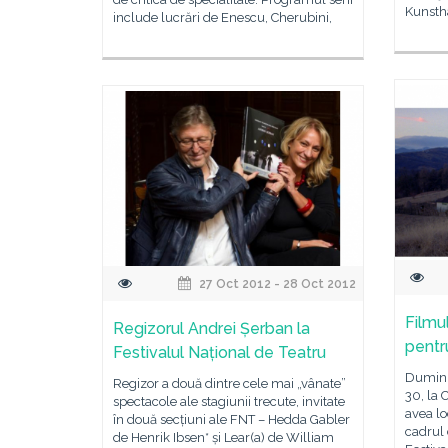
Kunsth
include lucrări de Enescu, Cherubini,
27 Oct 2012 - 28 Oct 2012
Filmu
Regizorul Andrei Șerban la
pentru
Festivalul Național de Teatru
Dumini
Regizor a două dintre cele mai „vânate”
30, la
spectacole ale stagiunii trecute, invitate
avea l
în două secțiuni ale FNT – Hedda Gabler
cadrul 
de Henrik Ibsen* și Lear(a) de William