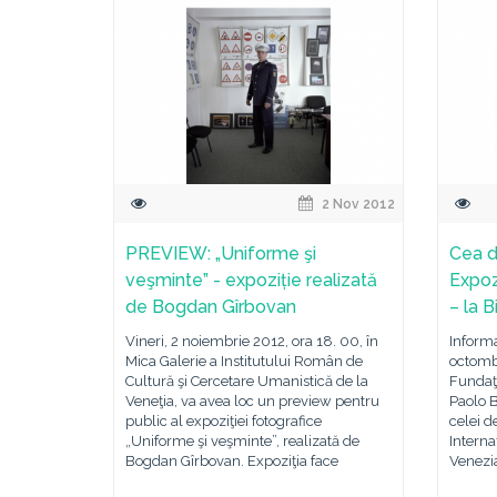
2 Nov 2012
PREVIEW: „Uniforme şi
Cea d
veşminte” - expoziție realizată
Expoz
de Bogdan Gîrbovan
– la 
Vineri, 2 noiembrie 2012, ora 18. 00, în
Informa
Mica Galerie a Institutului Român de
octombr
Cultură şi Cercetare Umanistică de la
Fundaţi
Veneţia, va avea loc un preview pentru
Paolo B
public al expoziţiei fotografice
celei de
„Uniforme şi veşminte”, realizată de
Interna
Bogdan Gîrbovan. Expoziţia face
Venezi