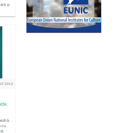
rți și
ct 2012
ude,
astră,
s cu
st,