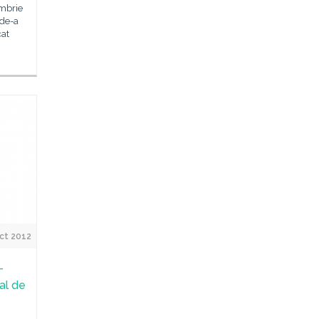
ombrie
 de-a
cat
ct 2012
–
al de