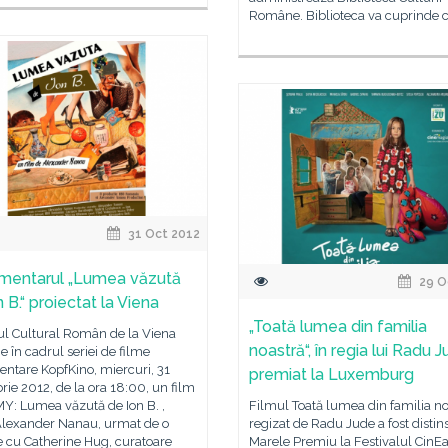
Române. Biblioteca va cuprinde că
31 Oct 2012
mentarul „Lumea văzută
29 O
 B.“ proiectat la Viena
„Toată lumea din familia
tul Cultural Român de la Viena
noastră“, în regia lui Radu J
 în cadrul seriei de filme
ntare KopfKino, miercuri, 31
premiat la Luxemburg
ie 2012, de la ora 18:00, un film
Y: Lumea văzută de Ion B. ,
Filmul Toată lumea din familia no
 Alexander Nanau, urmat de o
regizat de Radu Jude a fost distin
e cu Catherine Hug, curatoare
Marele Premiu la Festivalul CinEa