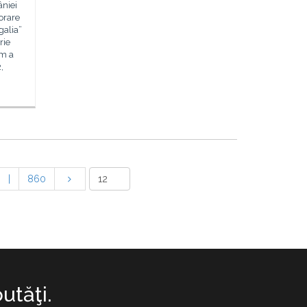
âniei
orare
galia”
rie
um a
,
|
860
utăţi.