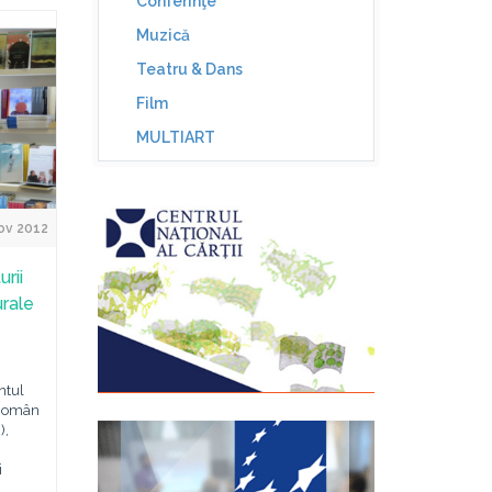
Conferinţe
Muzică
Teatru & Dans
Film
MULTIART
ov 2012
urii
urale
ntul
 Român
),
i