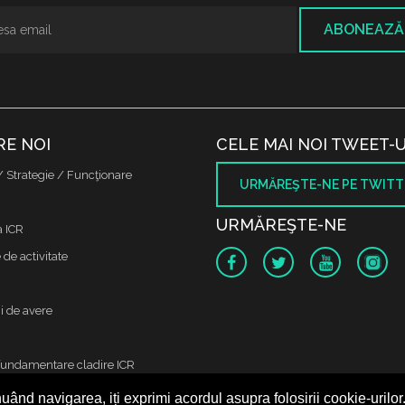
ABONEAZĂ
RE NOI
CELE MAI NOI TWEET-U
/ Strategie / Funcţionare
URMĂREŞTE-NE PE TWITT
URMĂREŞTE-NE
a ICR
de activitate
i de avere
fundamentare cladire ICR
uând navigarea, iți exprimi acordul asupra folosirii cookie-urilor