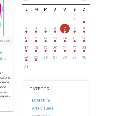
L
M
M
J
V
S
D
1
2
3
4
5
6
7
8
9
10
11
12
13
14
15
16
ov 2012
17
18
19
20
21
22
23
te
24
25
26
27
28
29
30
iția
31
u a
ncofonă
erie de
sada
CATEGORII
tural
omânia-
Literatură
Arte vizuale