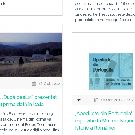
alle
desfășurat în perioada 11-28 oct
2012 la Luxemburg. Ajuns la cea
cincea ediție, Festivalul este dedi
producțiilor cinematografice din
28 Oct 2012
l „După dealuri”, prezentat
16 Oct 2012 - 28 O
 prima dată în Italia
„Apeducte din Portugalia“ 
că, 28 octombrie 2012, ora 19.
 Casa del Cinema din Roma va
expoziție la Muzeul Naţion
oc un moment Focus România în
Istorie a României
celei de-a XVIII-a ediții a MedFilm