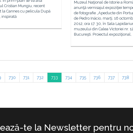
l. În prim-plan se va afla
Muzeul Naţional de Istorie a Rom
ul Cristian Mungiu, recent
anunţă vernisajul expoziţiei temp
t la Cannes cu pelicula După
de fotografie „Apeducte din Portu
, inspirată
de Pedro Inácio, marţi, 16 octomb
2012, ora 17. 30, în Sala Lapidari
muzeului din Calea Victoriei nr. 12
Bucureşti. Proiectul expoziţional,
9
730
731
732
733
734
735
736
737
738
ază-te la Newsletter pentru no