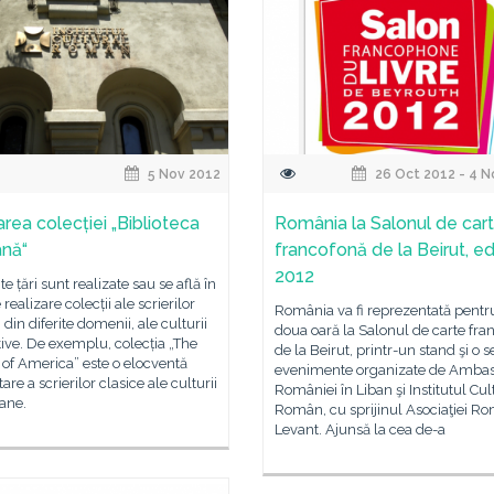
5 Nov 2012
26 Oct 2012 - 4 N
țarea colecției „Biblioteca
România la Salonul de car
nă“
francofonă de la Beirut, ed
2012
ite țări sunt realizate sau se află în
realizare colecții ale scrierilor
România va fi reprezentată pentr
 din diferite domenii, ale culturii
doua oară la Salonul de carte fra
ive. De exemplu, colecția „The
de la Beirut, printr-un stand şi o s
 of America” este o elocventă
evenimente organizate de Amba
are a scrierilor clasice ale culturii
României în Liban şi Institutul Cul
ane.
Român, cu sprijinul Asociaţiei R
Levant. Ajunsă la cea de-a