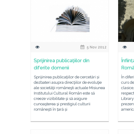
5 Nov 2012
Sprijinirea publicaţiilor din
Înfiin
diferite domenii
Româ
Sprijinirea publicaţiilor de cercetări și
În difer
dezbateri asupra direcţiilor de evoluţie
curs de 
ale societăţii româneşti actuale Misiunea
clasice,
Institutului Cultural Român este să
respect
creeze vizibilitate şi să asigure
Library
cunoaşterea şi prestigiul culturii
prezent
româneşti în țară și
americ