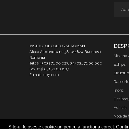
DESP
INSTITUTUL CULTURAL ROMÂN
Aleea Alexandru nr. 38, 011824 București,
Misiune 
România
Tel.: (+4) 031 71 00 627, (+4) 031 71 00 606
Echipa
Fax: (+4) 031 71 00 607
Structur
E-mail: icr@icr.ro
Rapoarte 
Istoric
Declaraţi
Achizitii
Nota de 
Contact
Site-ul folosește cookie-uri pentru a funcționa corect. Contin