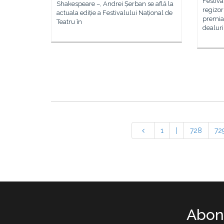
Festiva
Shakespeare –, Andrei Șerban se află la
regizor
actuala ediție a Festivalului Național de
premia
Teatru în
dealuri
1
|
728
72
Abone