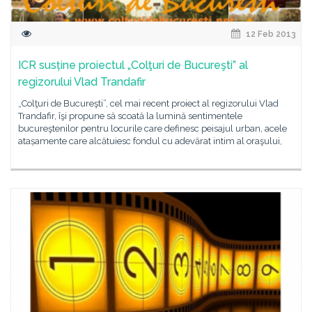
12 Feb 2013
ICR susține proiectul „Colţuri de Bucureşti” al
regizorului Vlad Trandafir
„Colţuri de Bucureşti”, cel mai recent proiect al regizorului Vlad
Trandafir, îşi propune să scoată la lumină sentimentele
bucureştenilor pentru locurile care definesc peisajul urban, acele
atașamente care alcătuiesc fondul cu adevărat intim al oraşului,