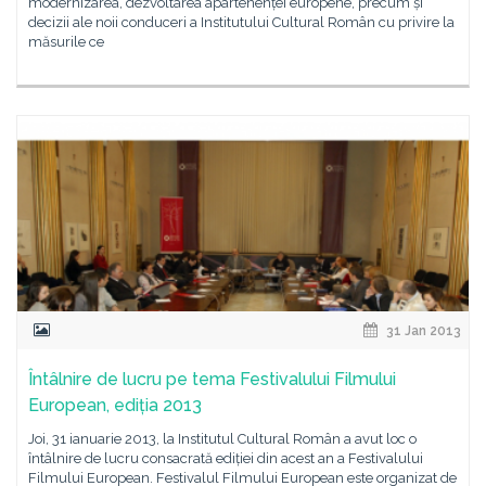
modernizarea, dezvoltarea apartenenței europene, precum și
decizii ale noii conduceri a Institutului Cultural Român cu privire la
măsurile ce
31 Jan 2013
Întâlnire de lucru pe tema Festivalului Filmului
European, ediția 2013
Joi, 31 ianuarie 2013, la Institutul Cultural Român a avut loc o
întâlnire de lucru consacrată ediției din acest an a Festivalului
Filmului European. Festivalul Filmului European este organizat de