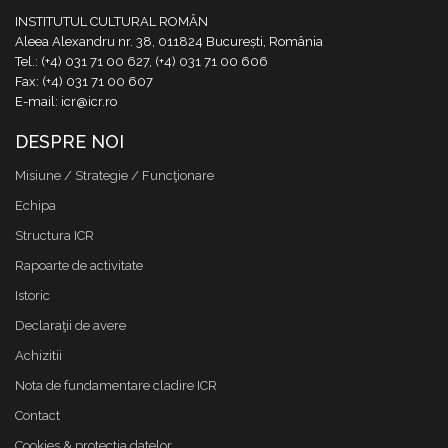
INSTITUTUL CULTURAL ROMÂN
Aleea Alexandru nr. 38, 011824 București, România
Tel.: (+4) 031 71 00 627, (+4) 031 71 00 606
Fax: (+4) 031 71 00 607
E-mail: icr@icr.ro
DESPRE NOI
Misiune / Strategie / Funcţionare
Echipa
Structura ICR
Rapoarte de activitate
Istoric
Declaraţii de avere
Achizitii
Nota de fundamentare cladire ICR
Contact
Cookies & protectia datelor