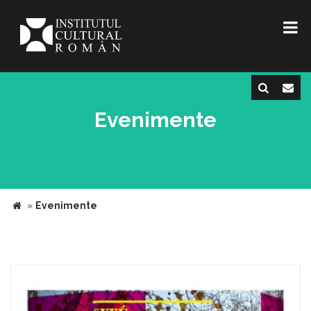
Evenimente
»
Evenimente