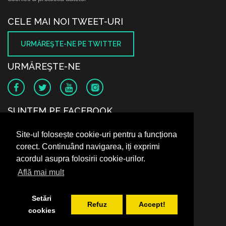
CELE MAI NOI TWEET-URI
URMĂREŞTE-NE PE TWITTER
URMĂREŞTE-NE
SUNTEM PE FACEBOOK
Site-ul folosește cookie-uri pentru a funcționa
corect. Continuând navigarea, iți exprimi
acordul asupra folosirii cookie-urilor.
Află mai mult
Setări
Refuz
Accept!
cookies