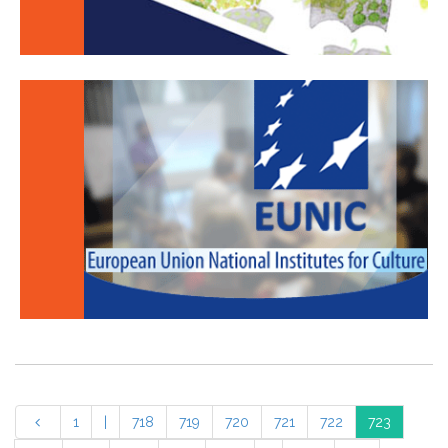
1
|
718
719
720
721
722
723