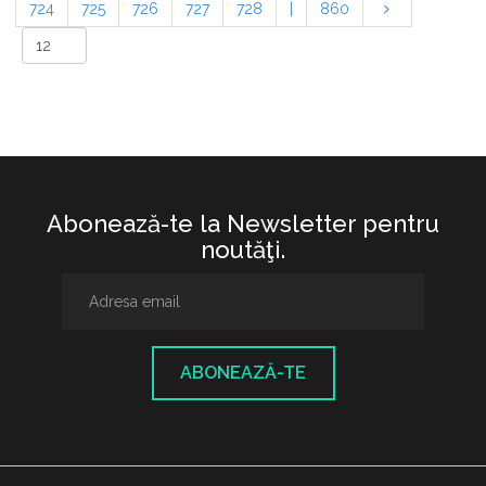
724
725
726
727
728
|
860
Abonează-te la Newsletter pentru
noutăţi.
ABONEAZĂ-TE