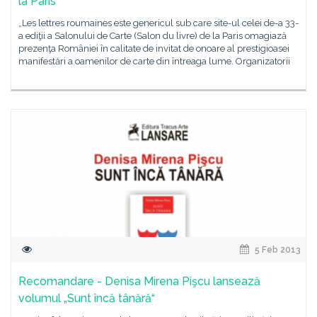
la Paris
„Les lettres roumaines este genericul sub care site-ul celei de-a 33-
a ediţii a Salonului de Carte (Salon du livre) de la Paris omagiază
prezenţa României în calitate de invitat de onoare al prestigioasei
manifestări a oamenilor de carte din întreaga lume. Organizatorii
5 Feb 2013
Recomandare - Denisa Mirena Pişcu lansează
volumul „Sunt încă tânără“