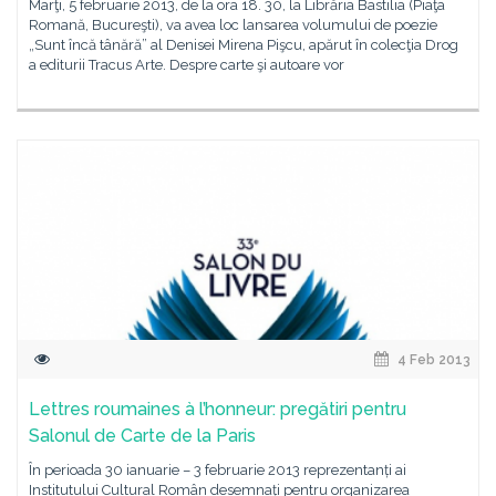
Marţi, 5 februarie 2013, de la ora 18. 30, la Librăria Bastilia (Piaţa
Romană, Bucureşti), va avea loc lansarea volumului de poezie
„Sunt încă tânără” al Denisei Mirena Pişcu, apărut în colecţia Drog
a editurii Tracus Arte. Despre carte şi autoare vor
4 Feb 2013
Lettres roumaines à l’honneur: pregătiri pentru
Salonul de Carte de la Paris
În perioada 30 ianuarie – 3 februarie 2013 reprezentanți ai
Institutului Cultural Român desemnați pentru organizarea