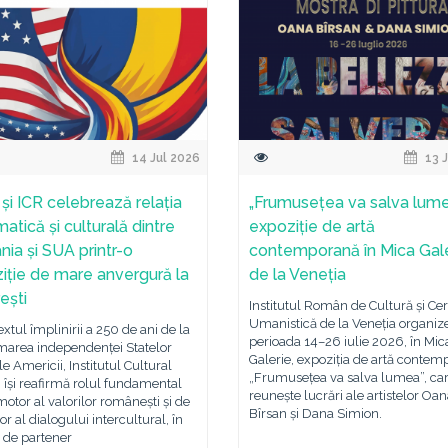
14 Jul 2026
13 J
și ICR celebrează relația
„Frumusețea va salva lume
atică și culturală dintre
expoziție de artă
ia și SUA printr-o
contemporană în Mica Gal
iție de mare anvergură la
de la Veneția
ești
Institutul Român de Cultură și Ce
Umanistică de la Veneția organize
extul împlinirii a 250 de ani de la
perioada 14–26 iulie 2026, în Mic
marea independenței Statelor
Galerie, expoziția de artă conte
le Americii, Institutul Cultural
„Frumusețea va salva lumea”, ca
își reafirmă rolul fundamental
reunește lucrări ale artistelor Oa
otor al valorilor românești și de
Bîrsan și Dana Simion.
tor al dialogului intercultural, în
e de partener