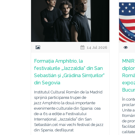
14 Jul 2026
Formația Amphitrio, la
MNIR 
festivalurile „Jazzaldia” din San
diplom
Sebastián și „Grădina Simțurilor”
Român
din Segovia
expoz
Bucur
Institutul Cultural Român de la Madrid
sprijină participarea trupei de
În cont
jazz Amphitrio la două importante
procla
evenimente culturale din Spania: cea
Unite a
de-a 61-a ediție a Festivalului
Român 
Internațional „Jazzaldiaˮ din San
de prom
Sebastián,cel mai vechi festival de jazz
facilita
din Spania, desfășurat
calitat