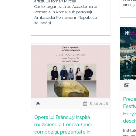
artistului român Mircea
cineașt
Cantor,organizată de Accademia di
Romania in Roma, sub patronajul
Ambasadei României în Republica
Italiană și
Preze
8 Jul 2026
Festi
Horyz
Opera lui Brâncuși inspiră
desch
muzicienii la Londra. Cinci
Institu
compoziții, prezentate în
continu