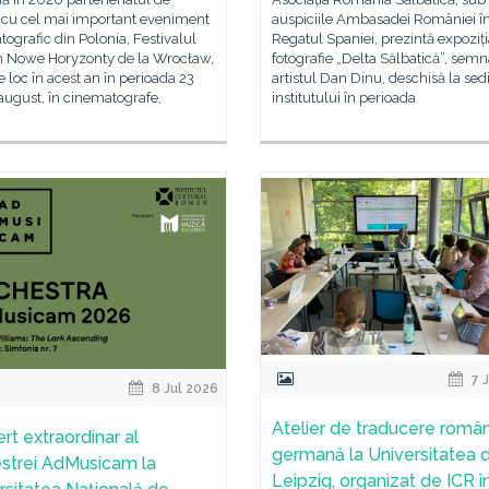
e cu cel mai important eveniment
auspiciile Ambasadei României î
ografic din Polonia, Festivalul
Regatul Spaniei, prezintă expoziț
m Nowe Horyzonty de la Wrocław,
fotografie „Delta Sălbatică”, semn
e loc în acest an în perioada 23
artistul Dan Dinu, deschisă la sed
 august, în cinematografe,
institutului în perioada
7 
8 Jul 2026
Atelier de traducere româ
rt extraordinar al
germană la Universitatea d
strei AdMusicam la
Leipzig, organizat de ICR î