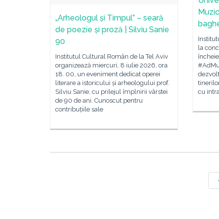
Unive
Muzic
„Arheologul și Timpul” – seară
baghet
de poezie și proză | Silviu Sanie
Institu
90
la con
Institutul Cultural Român de la Tel Aviv
încheie
organizează miercuri, 8 iulie 2026, ora
#AdMus
18. 00, un eveniment dedicat operei
dezvoltă
literare a istoricului și arheologului prof.
tineril
Silviu Sanie, cu prilejul împlnirii vârstei
cu intr
de 90 de ani. Cunoscut pentru
contribuțiile sale