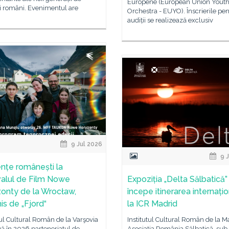
Europene (European Union Yout
i români. Evenimentul are
Orchestra - EUYO). Înscrierile pe
audiții se realizează exclusiv
9 Jul 2026
9 J
nțe românești la
valul de Film Nowe
Expoziția „Delta Sălbatică” 
onty de la Wrocław,
începe itinerarea internați
is de „Fjord“
la ICR Madrid
tul Cultural Român de la Varşovia
Institutul Cultural Român de la Ma
ă în 2026 parteneriatul de
Asociația România Sălbatică, sub