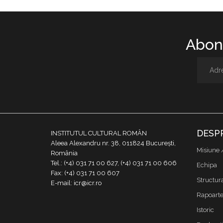
Abone
DESP
INSTITUTUL CULTURAL ROMÂN
Aleea Alexandru nr. 38, 011824 București,
Misiune 
România
Tel.: (+4) 031 71 00 627, (+4) 031 71 00 606
Echipa
Fax: (+4) 031 71 00 607
Structur
E-mail: icr@icr.ro
Rapoarte 
Istoric