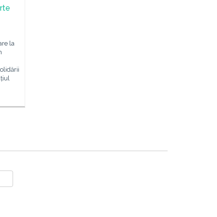
rte
re la
n
lidării
țiul