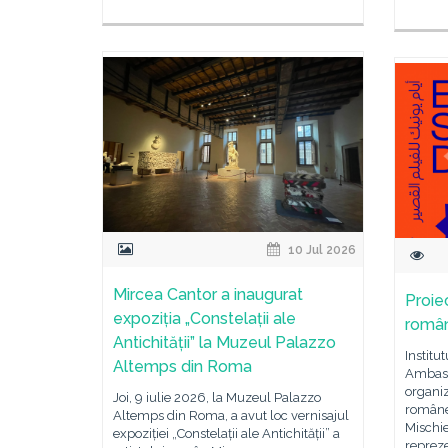
10 Jul 2026
Mircea Cantor a inaugurat
Proie
expoziția „Constelații ale
român
Antichității” la Muzeul Palazzo
Institu
Altemps din Roma
Ambasa
organiz
Joi, 9 iulie 2026, la Muzeul Palazzo
românes
Altemps din Roma, a avut loc vernisajul
Mischie
expoziției „Constelații ale Antichității” a
repreze