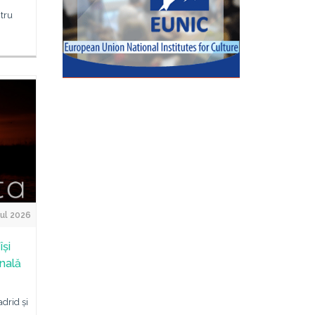
h
ntru
ul 2026
își
onală
drid și