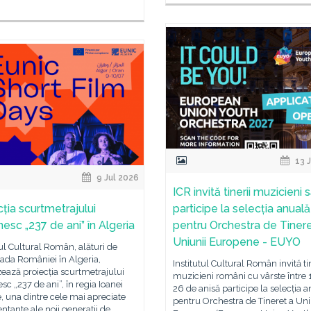
13 J
9 Jul 2026
ICR invită tinerii muzicieni 
cția scurtmetrajului
participe la selecția anuală
esc „237 de ani” în Algeria
pentru Orchestra de Tinere
Uniunii Europene - EUYO
tul Cultural Român, alături de
da României în Algeria,
Institutul Cultural Român invită tin
ează proiecția scurtmetrajului
muzicieni români cu vârste între 1
c „237 de ani”, în regia Ioanei
26 de anisă participe la selecția 
, una dintre cele mai apreciate
pentru Orchestra de Tineret a Uni
ntante ale noii generații de