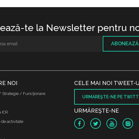
ază-te la Newsletter pentru no
ABONEAZĂ
RE NOI
CELE MAI NOI TWEET-U
/ Strategie / Funcţionare
URMĂREŞTE-NE PE TWITT
URMĂREŞTE-NE
a ICR
de activitate