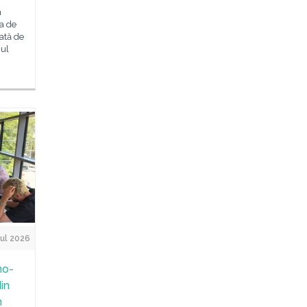
n
ia de
ată de
iul
Jul 2026
no-
in
n