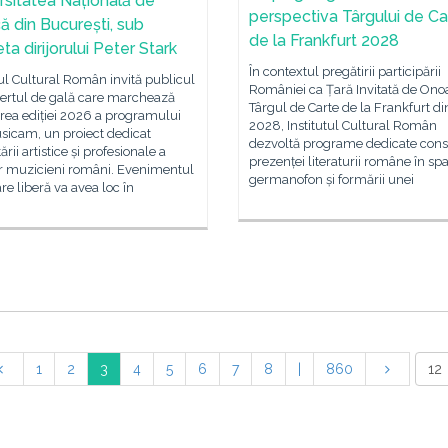
rsitatea Națională de
perspectiva Târgului de Ca
ă din București, sub
de la Frankfurt 2028
a dirijorului Peter Stark
În contextul pregătirii participării
tul Cultural Român invită publicul
României ca Țară Invitată de Onoa
certul de gală care marchează
Târgul de Carte de la Frankfurt di
rea ediției 2026 a programului
2028, Institutul Cultural Român
icam, un proiect dedicat
dezvoltă programe dedicate conso
rii artistice și profesionale a
prezenței literaturii române în spa
or muzicieni români. Evenimentul
germanofon și formării unei
are liberă va avea loc în
1
2
3
4
5
6
7
8
|
860