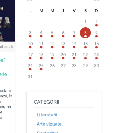
L
M
M
J
V
S
D
1
2
3
4
5
6
7
8
9
10
11
12
13
14
15
16
ul 2026
17
18
19
20
21
22
23
a”,
24
25
26
27
28
29
30
erie
31
rcetare
ază, în
a
CATEGORII
mporană
re
Literatură
na
Arte vizuale