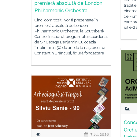
premieră absolută de London
tradiți
Philharmonic Orchestra
cinemat
de Fil
Cinci compoziții vor fi prezentate în
care ar
premieră absolută de London
iulie-2
Philharmonic Orchestra, la Southbank
Centre, în cadrul programului coordonat
de Sir George Benjamin Cu ocazia
împlinirii a 150 de ani de la nașterea lui
Constantin Brâncuși, figură fondatoare
Conce
Orche
7 Jul 2026