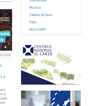
Conferinţe
Muzică
Teatru & Dans
Film
MULTIART
ul 2026
să
t a
erii
6 și
anuală
unii