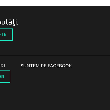
utăţi.
-TE
RI
SUNTEM PE FACEBOOK
ER