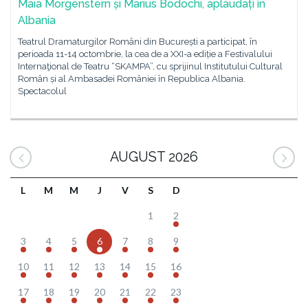
Maia Morgenstern și Marius Bodochi, aplaudați în
Albania
Teatrul Dramaturgilor Români din București a participat, în
perioada 11-14 octombrie, la cea de a XXI-a ediție a Festivalului
Internaţional de Teatru “SKAMPA”, cu sprijinul Institutului Cultural
Român și al Ambasadei României în Republica Albania.
Spectacolul
AUGUST 2026
L
M
M
J
V
S
D
1
2
3
4
5
6
7
8
9
10
11
12
13
14
15
16
17
18
19
20
21
22
23