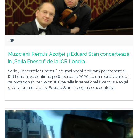
Muzicienii Remus Azoiţei şi Eduard Stan concertează
în „Seria Enescu” de la ICR Londra
Seria „Concertelor Enescu”, cel mai vechi program permanent al
ICR Londra, va continua pe 6 februarie 2020 cu un recital avându-i
ca protagoniști pe violonistul de talie internațională Remus Azoiţei
şi pe talentatul pianist Eduard Stan, maeştrii de necontestat