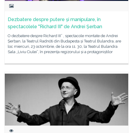
Dezbatere despre putere și manipulare, în
spectacolele "Richard III" de Andrei Șerban
O dezbatere despre Richard III” , spectacole montate de Andrei
Șerban, la Teatrul Radnóti din Budapesta și Teatrul Bulandra, are
loc miercuri, 23 octombrie, de la ora 11. 30, la Teatrul Bulandra
Sala „Liviu Ciulei”, în prezența regizorului și a protagoniștilor