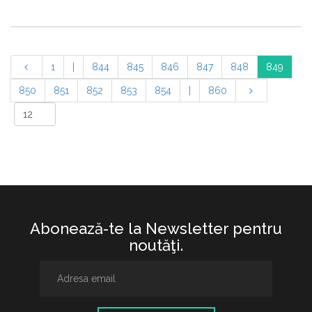
1
|
844
845
846
847
848
849
850
851
852
853
854
|
860
Abonează-te la Newsletter pentru
noutăţi.