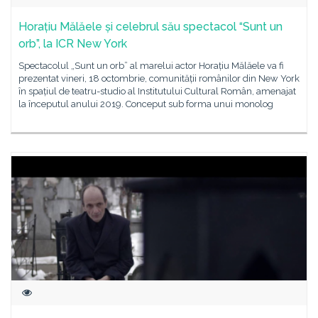
Horațiu Mălăele și celebrul său spectacol “Sunt un
orb”, la ICR New York
Spectacolul „Sunt un orb” al marelui actor Horațiu Mălăele va fi
prezentat vineri, 18 octombrie, comunității românilor din New York
în spațiul de teatru-studio al Institutului Cultural Român, amenajat
la începutul anului 2019. Conceput sub forma unui monolog