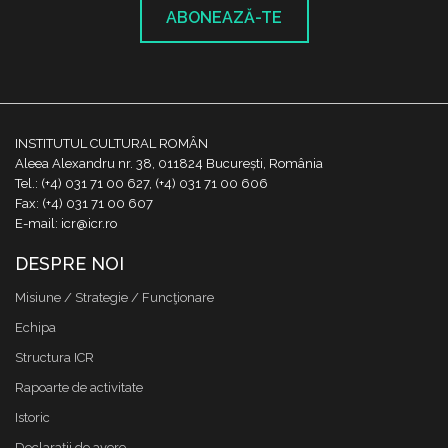
ABONEAZĂ-TE
INSTITUTUL CULTURAL ROMÂN
Aleea Alexandru nr. 38, 011824 București, România
Tel.: (+4) 031 71 00 627, (+4) 031 71 00 606
Fax: (+4) 031 71 00 607
E-mail: icr@icr.ro
DESPRE NOI
Misiune / Strategie / Funcţionare
Echipa
Structura ICR
Rapoarte de activitate
Istoric
Declaraţii de avere