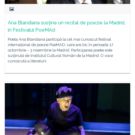
Ana Blandiana susține un recital de poezie la Madrid,
în Festivalul PoeMAd
Poeta Ana Blandiana participă la cel mai cunoscut festival
internațional de poezie PoeMAD, care are loc în perioada 17
octombrie – 3 noiembrie la Madrid. Participarea poetei este
susținută de Institutul Cultural Român de la Madrid. O voce
cunoscută a literaturii