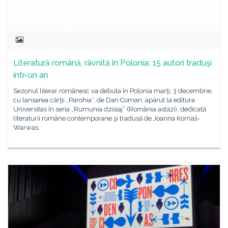
Literatură română, râvnită în Polonia: 15 autori traduşi
într-un an
Sezonul literar românesc va debuta în Polonia marţi, 3 decembrie,
cu lansarea cărţii „Parohia”, de Dan Coman, apărut la editura
Universitas în seria „Rumunia dzisiaj” (România astăzi), dedicată
literaturii române contemporane şi tradusă de Joanna Kornaś-
Warwas.