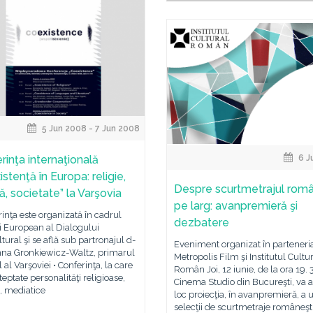
5 Jun 2008 - 7 Jun 2008
rinţa internaţională
6 J
stenţă în Europa: religie,
Despre scurtmetrajul rom
ă, societate” la Varşovia
pe larg: avanpremieră şi
rinţa este organizată în cadrul
dezbatere
i European al Dialogului
ltural şi se află sub partronajul d-
Eveniment organizat în parteneri
nna Gronkiewicz-Waltz, primarul
Metropolis Film şi Institutul Cultu
 al Varşoviei • Conferinţa, la care
Român Joi, 12 iunie, de la ora 19. 
teptate personalităţi religioase,
Cinema Studio din Bucureşti, va 
e, mediatice
loc proiecţia, în avanpremieră, a 
selecţii de scurtmetraje româneşt