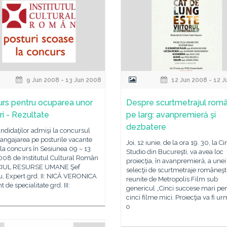
9 Jun 2008 - 13 Jun 2008
12 Jun 2008 - 12 
rs pentru ocuparea unor
Despre scurtmetrajul rom
ri - Rezultate
pe larg: avanpremieră şi
dezbatere
andidaţilor admişi la concursul
angajarea pe posturile vacante
Joi, 12 iunie, de la ora 19. 30, la 
la concurs în Sesiunea 09 – 13
Studio din Bucureşti, va avea loc
008 de Institutul Cultural Român
proiecţia, în avanpremieră, a unei
CIUL RESURSE UMANE Şef
selecţii de scurtmetraje româneşt
u, Expert grd. II: NICĂ VERONICA
reunite de Metropolis Film sub
 de specialitate grd. III:
genericul „Cinci succese mari pe
cinci filme mici. Proiecţia va fi u
o