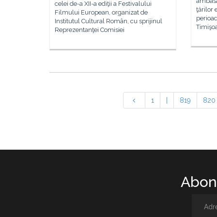
ambasad
celei de-a XII-a ediţii a Festivalului
ţărilor
Filmului European, organizat de
perioad
Institutul Cultural Român, cu sprijinul
Timişoa
Reprezentanţei Comisiei
1
|
819
820
Abone