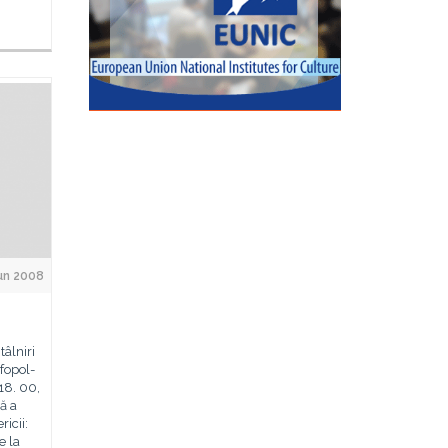
Jun 2008
tâlniri
ifopol-
 18. 00,
ă a
icii:
e la