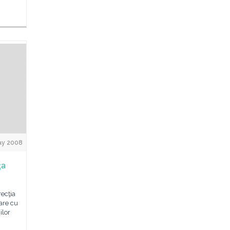
ay 2008
ţa
recţia
are cu
ilor