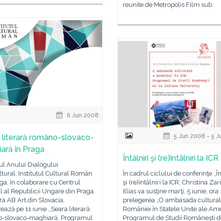
reunite de Metropolis Film sub
6 Jun 2008
 literară româno-slovaco-
5 Jun 2008 - 5 
ară în Praga
Întâlniri şi (re)întâlniri la ICR
ul Anului Dialogului
ltural, Institutul Cultural Român
În cadrul ciclului de conferinţe „În
ga, în colaborare cu Centrul
şi (re)întâlniri la ICR, Christina Zar
l al Republicii Ungare din Praga
Illias va susţine marţi, 5 iunie, ora
ura AB Art din Slovacia,
prelegerea „O ambasada cultural
ează pe 11 iunie „Seara literară
României în Statele Unite ale Amer
-slovaco-maghiară. Programul
Programul de Studii Româneşti d