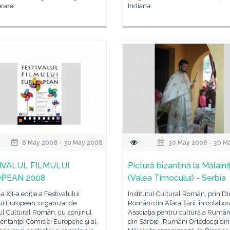
terare
Indiana
8 May 2008 - 30 May 2008
30 May 2008 - 30 M
IVALUL FILMULUI
Pictură bizantină la Mălaini
PEAN 2008
(Valea Timocului) - Serbia
a XII-a ediţie a Festivalului
Institutul Cultural Român, prin Di
ui European, organizat de
Români din Afara Ţării, în colabor
tul Cultural Român, cu sprijinul
Asociaţia pentru cultură a Rumân
ntanţei Comisiei Europene şi al
din Sârbie „Rumâni Ortodocşi din