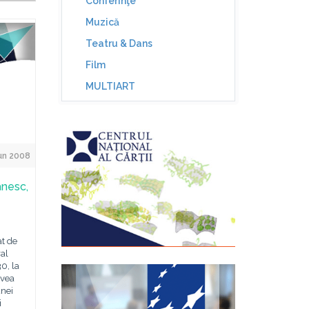
Conferinţe
Muzică
Teatru & Dans
Film
MULTIART
un 2008
ânesc,
at de
ral
30, la
avea
unei
i