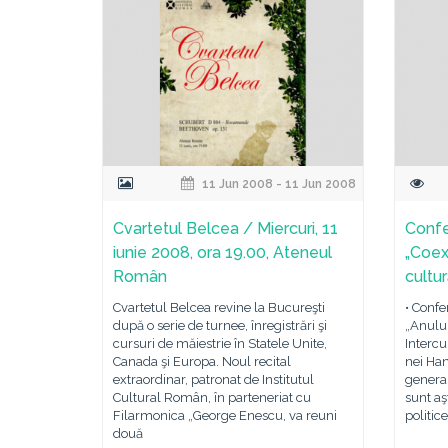
11 Jun 2008 - 11 Jun 2008
Cvartetul Belcea / Miercuri, 11
Confe
iunie 2008, ora 19.00, Ateneul
„Coexi
Român
cultur
Cvartetul Belcea revine la Bucureşti
• Confe
după o serie de turnee, înregistrări şi
„Anulu
cursuri de măiestrie în Statele Unite,
Intercu
Canada şi Europa. Noul recital
nei Ha
extraordinar, patronat de Institutul
general
Cultural Român, în parteneriat cu
sunt aş
Filarmonica „George Enescu, va reuni
politic
două