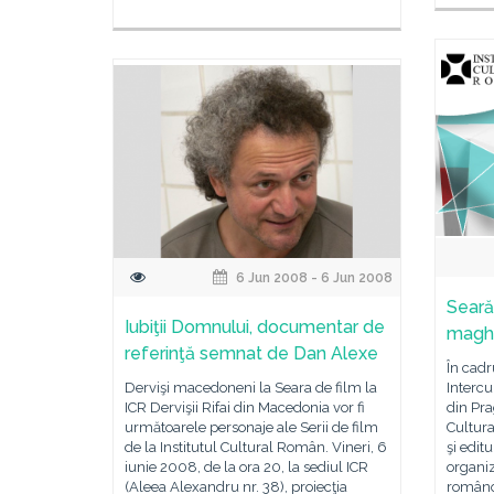
6 Jun 2008 - 6 Jun 2008
Seară
Iubiţii Domnului, documentar de
maghi
referinţă semnat de Dan Alexe
În cadr
Dervişi macedoneni la Seara de film la
Intercu
ICR Dervişii Rifai din Macedonia vor fi
din Pra
următoarele personaje ale Serii de film
Cultura
de la Institutul Cultural Român. Vineri, 6
şi edit
iunie 2008, de la ora 20, la sediul ICR
organiz
(Aleea Alexandru nr. 38), proiecţia
româno