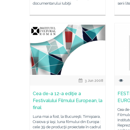
documentarului Iubiţii
serii li
3 Jun 2008
Cea de-a 12-a ediţie a
FEST
Festivalului Filmului European, la
EURO
final
Cea de-
Filmul
Luna mai a fost, la Bucureşti, Timişoara,
Institu
Craiova şi Iaşi, luna filmului din Europa :
Repreze
cele 39 de producţii proiectate în cadrul