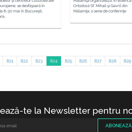
elor şi centrelor culturale ale
Mălainiţa organizează, în Biserica
 europene, se desfăşoară în
Ortodoxă Sf. Mihail şi Gavril din
a 8-30 mai în Bucureşti,
Mălainiţa, o serie de conferinţe
ra,
821
822
823
824
825
826
827
828
829
ază-te la Newsletter pentru no
ABONEAZĂ