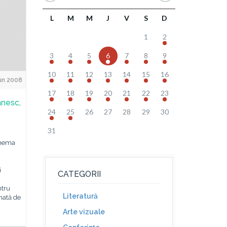
L
M
M
J
V
S
D
1
2
3
4
5
6
7
8
9
10
11
12
13
14
15
16
Jun 2008
17
18
19
20
21
22
23
ânesc,
24
25
26
27
28
29
30
31
Cinema
i
CATEGORII
ntru
Literatură
rmată de
Arte vizuale