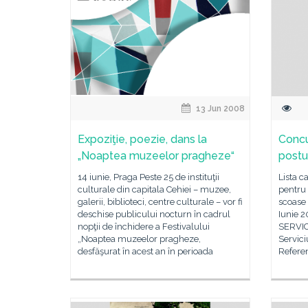
13 Jun 2008
Expoziţie, poezie, dans la
Concu
„Noaptea muzeelor pragheze“
postu
14 iunie, Praga Peste 25 de instituţii
Lista c
culturale din capitala Cehiei – muzee,
pentru 
galerii, biblioteci, centre culturale – vor fi
scoase 
deschise publicului nocturn în cadrul
Iunie 2
nopţii de închidere a Festivalului
SERVI
„Noaptea muzeelor pragheze,
Servici
desfăşurat în acest an în perioada
Referent