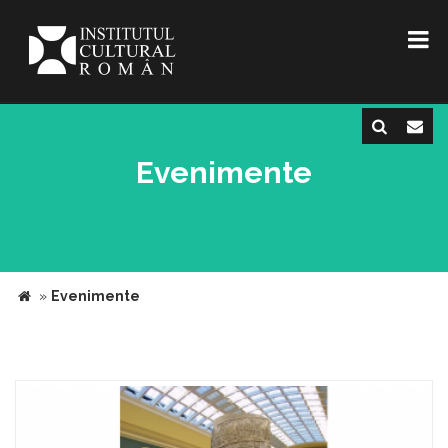
Evenimente
»
Evenimente