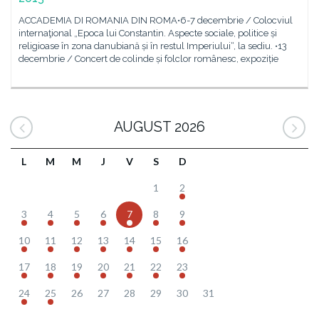
ACCADEMIA DI ROMANIA DIN ROMA•6-7 decembrie / Colocviul
internaţional „Epoca lui Constantin. Aspecte sociale, politice și
religioase în zona danubiană și în restul Imperiului“, la sediu. •13
decembrie / Concert de colinde și folclor românesc, expoziție
AUGUST 2026
L
M
M
J
V
S
D
1
2
3
4
5
6
7
8
9
10
11
12
13
14
15
16
17
18
19
20
21
22
23
24
25
26
27
28
29
30
31