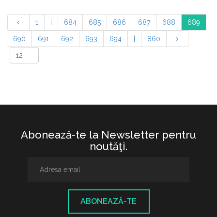
1
|
684
685
686
687
688
689
690
691
692
693
694
|
860
Abonează-te la Newsletter pentru
noutăţi.
ABONEAZĂ-TE