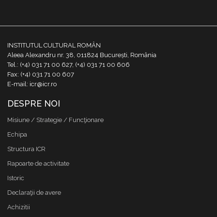
INSTITUTUL CULTURAL ROMÂN
Aleea Alexandru nr. 38, 011824 București, România
Tel.: (+4) 031 71 00 627, (+4) 031 71 00 606
Fax: (+4) 031 71 00 607
E-mail: icr@icr.ro
DESPRE NOI
Misiune / Strategie / Funcţionare
Echipa
Structura ICR
Rapoarte de activitate
Istoric
Declaraţii de avere
Achizitii