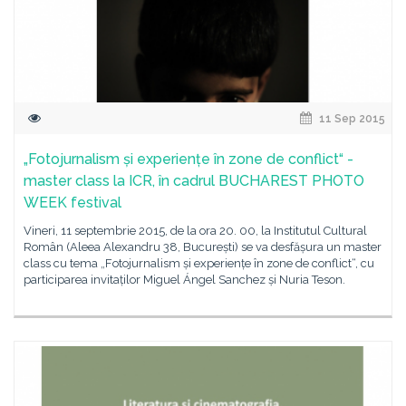
11 Sep 2015
„Fotojurnalism și experiențe în zone de conflict“ -
master class la ICR, în cadrul BUCHAREST PHOTO
WEEK festival
Vineri, 11 septembrie 2015, de la ora 20. 00, la Institutul Cultural
Român (Aleea Alexandru 38, București) se va desfășura un master
class cu tema „Fotojurnalism și experiențe în zone de conflict“, cu
participarea invitaților Miguel Ángel Sanchez și Nuria Teson.