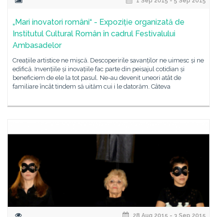
1 Sep 2015 - 5 Sep 2015
„Mari inovatori români“ - Expoziție organizată de
Institutul Cultural Român în cadrul Festivalului
Ambasadelor
Creațiile artistice ne mișcă. Descoperirile savanților ne uimesc și ne
edifică. Invențiile și inovațiile fac parte din peisajul cotidian și
beneficiem de ele la tot pasul. Ne-au devenit uneori atât de
familiare încât tindem să uităm cui i le datorăm. Câteva
28 Aug 2015 - 3 Sep 2015