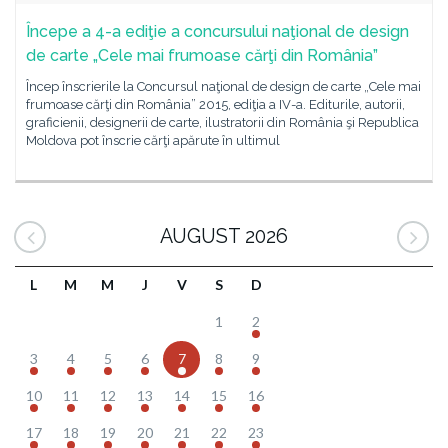
Începe a 4-a ediţie a concursului naţional de design
de carte „Cele mai frumoase cărţi din România”
Încep înscrierile la Concursul naţional de design de carte „Cele mai
frumoase cărţi din România” 2015, ediţia a IV-a. Editurile, autorii,
graficienii, designerii de carte, ilustratorii din România şi Republica
Moldova pot înscrie cărţi apărute în ultimul
AUGUST 2026
L
M
M
J
V
S
D
1
2
3
4
5
6
7
8
9
10
11
12
13
14
15
16
17
18
19
20
21
22
23