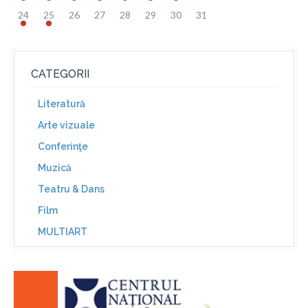
24
25
26
27
28
29
30
31
CATEGORII
Literatură
Arte vizuale
Conferinţe
Muzică
Teatru & Dans
Film
MULTIART