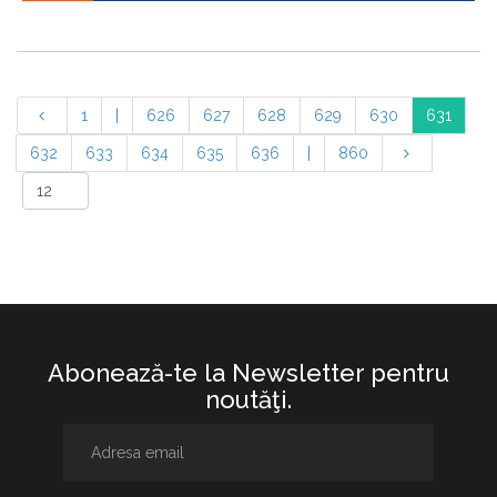
1
|
626
627
628
629
630
631
632
633
634
635
636
|
860
Abonează-te la Newsletter pentru
noutăţi.