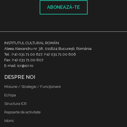
ABONEAZĂ-TE
INSTITUTUL CULTURAL ROMÂN
Aleea Alexandru nr. 38, 011824 București, România
Tel.: (+4) 031 71 00 627, (+4) 031 71 00 606
Fax: (+4) 031 71 00 607
E-mail: icr@icr.ro
DESPRE NOI
Misiune / Strategie / Funcţionare
Echipa
Structura ICR
Rapoarte de activitate
Istoric