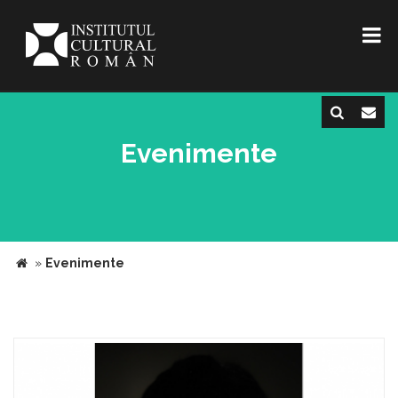
Evenimente
»
Evenimente