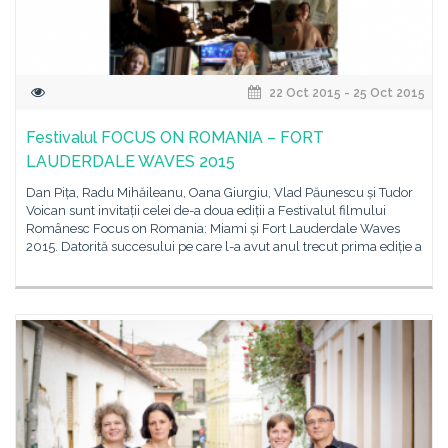
22 Oct 2015 - 25 Oct 2015
Festivalul FOCUS ON ROMANIA – FORT
LAUDERDALE WAVES 2015
Dan Pița, Radu Mihăileanu, Oana Giurgiu, Vlad Păunescu și Tudor
Voican sunt invitații celei de-a doua ediții a Festivalul filmului
Românesc Focus on Romania: Miami și Fort Lauderdale Waves
2015. Datorită succesului pe care l-a avut anul trecut prima ediție a