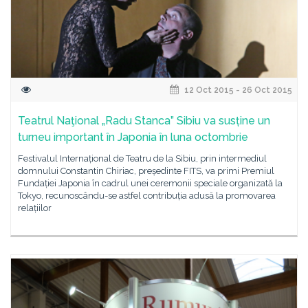
12 Oct 2015 - 26 Oct 2015
Teatrul Naţional „Radu Stanca” Sibiu va susține un
turneu important în Japonia în luna octombrie
Festivalul Internațional de Teatru de la Sibiu, prin intermediul
domnului Constantin Chiriac, președinte FITS, va primi Premiul
Fundației Japonia în cadrul unei ceremonii speciale organizată la
Tokyo, recunoscându-se astfel contribuția adusă la promovarea
relațiilor