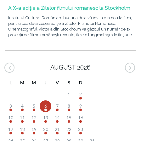
A X-a ediţie a Zilelor filmului românesc la Stockholm
Institutul Cultural Român are bucuria de a vă invita din nou la film,
pentru cea de-a zecea ediţie a Zilelor Filmului Românesc.
Cinematograful Victoria din Stockholm va găzdui un număr de 13
proiecţii de filme româneşti recente, fie ele lungmetraje de ficţiune
AUGUST 2026
L
M
M
J
V
S
D
1
2
3
4
5
6
7
8
9
10
11
12
13
14
15
16
17
18
19
20
21
22
23
24
25
26
27
28
29
30
31