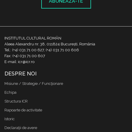
ABONEAZĂ-TE
INSTITUTUL CULTURAL ROMÂN
Aleea Alexandru nr. 38, 011824 București, România
Tel.: (+4) 031 71 00 627, (+4) 031 71 00 606
Fax: (+4) 031 71 00 607
E-mail: icr@icr.ro
DESPRE NOI
Misiune / Strategie / Funcţionare
Echipa
Structura ICR
Rapoarte de activitate
Istoric
Declaraţii de avere