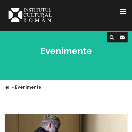
Evenimente
»
Evenimente