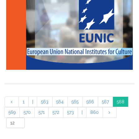
1
|
563
564
565
566
567
568
569
570
571
572
573
|
860