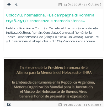
13 Oct 2016 - 14 Oct 2016
Colocviul internaţional «La campagna di Romania
(1916–1917): esperienze e memoria storica»
Institutul Român de Cultură şi Cercetare Umanistică de la Veneţia,
Institutul Cultural Român, Consulatul General al României la
Trieste, Departamentul de Ştiinţe Politice al Universităţii Roma Tre
şi Universitatea «Babeş-Bolyai» din Cluj-Napoca, în colaborare
13 Oct 2016 - 14 Oct 2016