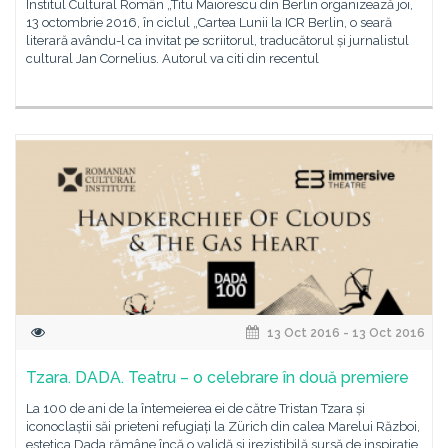
Institul Cultural Român „Titu Maiorescu din Berlin organizează joi,
13 octombrie 2016, în ciclul „Cartea Lunii la ICR Berlin, o seară
literară avându-l ca invitat pe scriitorul, traducătorul și jurnalistul
cultural Jan Cornelius. Autorul va citi din recentul
13 Oct 2016 - 13 Oct 2016
Tzara. DADA. Teatru – o celebrare în două premiere
La 100 de ani de la întemeierea ei de către Tristan Tzara și
iconoclaștii săi prieteni refugiați la Zürich din calea Marelui Război,
estetica Dada rămâne încă o validă și irezistibilă sursă de inspirație.