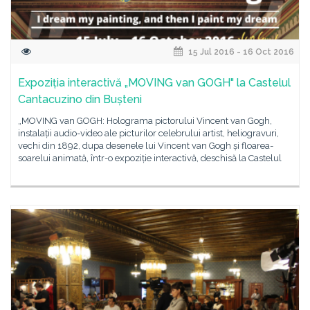
15 Jul 2016 - 16 Oct 2016
Expoziția interactivă „MOVING van GOGH" la Castelul
Cantacuzino din Bușteni
„MOVING van GOGH: Holograma pictorului Vincent van Gogh,
instalații audio-video ale picturilor celebrului artist, heliogravuri,
vechi din 1892, dupa desenele lui Vincent van Gogh și floarea-
soarelui animată, într-o expoziție interactivă, deschisă la Castelul