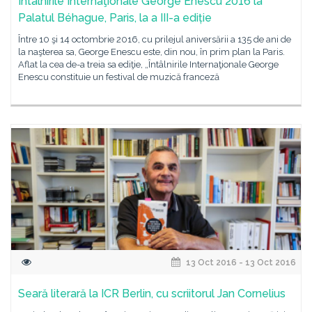
Întâlnirile Internaţionale George Enescu 2016 la
Palatul Béhague, Paris, la a III-a ediție
Între 10 şi 14 octombrie 2016, cu prilejul aniversării a 135 de ani de
la naşterea sa, George Enescu este, din nou, în prim plan la Paris.
Aflat la cea de-a treia sa ediţie, „Întâlnirile Internaţionale George
Enescu constituie un festival de muzică franceză
13 Oct 2016 - 13 Oct 2016
Seară literară la ICR Berlin, cu scriitorul Jan Cornelius