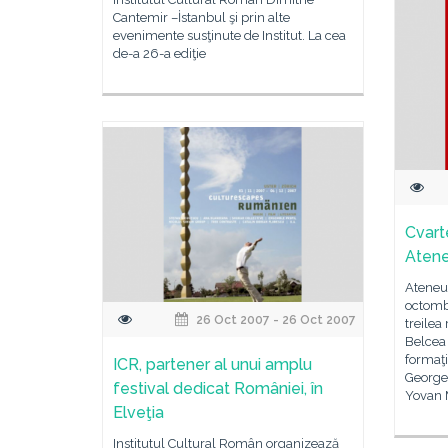
Cantemir –İstanbul şi prin alte
evenimente susţinute de Institut. La cea
de-a 26-a ediţie
Cvart
Aten
Ateneu
octombr
26 Oct 2007 - 26 Oct 2007
treilea
Belcea 
formaţi
ICR, partener al unui amplu
George 
festival dedicat României, în
Yovan M
Elveţia
Institutul Cultural Român organizează