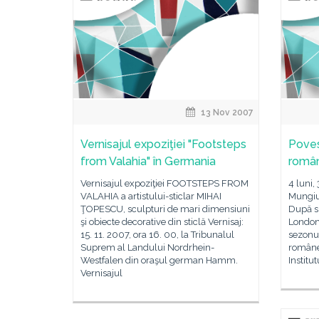
13 Nov 2007
Vernisajul expoziţiei "Footsteps
Poves
from Valahia" în Germania
român
Vernisajul expoziţiei FOOTSTEPS FROM
4 luni,
VALAHIA a artistului-sticlar MIHAI
Mungiu
ŢOPESCU, sculpturi de mari dimensiuni
După s
şi obiecte decorative din sticlă Vernisaj:
London 
15. 11. 2007, ora 16. 00, la Tribunalul
sezonu
Suprem al Landului Nordrhein-
românes
Westfalen din oraşul german Hamm.
Institu
Vernisajul