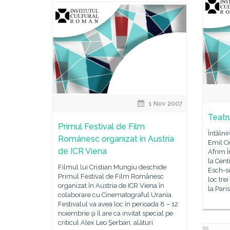
1 Nov 2007
Teatr
Primul Festival de Film
Întâlni
Românesc organizat în Austria
Emil C
de ICR Viena
Afrim 
la Cent
Filmul lui Cristian Mungiu deschide
Esch-s
Primul Festival de Film Românesc
loc tre
organizat în Austria de ICR Viena în
la Pari
colaborare cu Cinematograful Urania.
Festivalul va avea loc în perioada 8 – 12
noiembrie şi îl are ca invitat special pe
criticul Alex Leo Şerban, alături