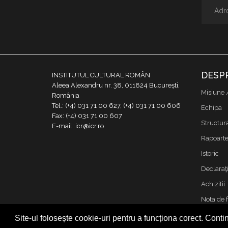
DESP
INSTITUTUL CULTURAL ROMÂN
Aleea Alexandru nr. 38, 011824 București,
Misiune 
România
Tel.: (+4) 031 71 00 627, (+4) 031 71 00 606
Echipa
Fax: (+4) 031 71 00 607
Structur
E-mail: icr@icr.ro
Rapoarte 
Istoric
Declaraţi
Achizitii
Nota de 
Contact
Site-ul folosește cookie-uri pentru a funcționa corect. Contin