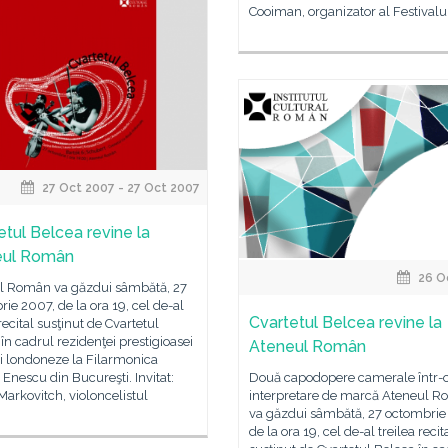
Cooiman, organizator al Festivalu
27 Oct 2007 - 27 Oct 2007
etul Belcea revine la
eul Român
26 O
l Român va găzdui sâmbătă, 27
ie 2007, de la ora 19, cel de-al
Cvartetul Belcea revine la
 recital susţinut de Cvartetul
în cadrul rezidenţei prestigioasei
Ateneul Român
i londoneze la Filarmonica
Enescu din Bucureşti. Invitat:
Două capodopere camerale într-
arkovitch, violoncelistul
interpretare de marcă Ateneul 
va găzdui sâmbătă, 27 octombrie
de la ora 19, cel de-al treilea recit