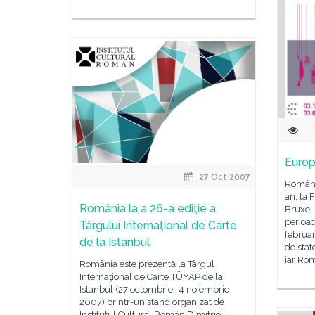
Europ
27 Oct 2007
România
an, la 
România la a 26-a ediţie a
Bruxell
perioa
Târgului Internaţional de Carte
februar
de la Istanbul
de sta
iar Rom
România este prezentă la Târgul
Internaţional de Carte TÜYAP de la
Istanbul (27 octombrie- 4 noiembrie
2007) printr-un stand organizat de
Institutul Cultural Român Dimitrie