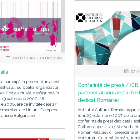
30 Oct 2007 - 30 Oct 2007
alia
27 O
 participă în premieră, în acest
Conferinţă de presă / ICR,
Festivalul Europalia, organizat la
partener al unui amplu fest
es. Ediţia actuală, desfăşurată în
da 3 octombrie 2007- 28
dedicat României
ie 2008, are ca invitate cele 27
te membre ale Uniunii Europene,
Institutul Cultural Român organi
ânia şi Bulgaria se
luni, 29 octombrie 2007, de la ora
conferinţă de presă dedicată Fest
Culturescapes 2007. Vor vorbi Hor
Roman Patapievici, preşedinte al
Institutului Cultural Român, Jurri