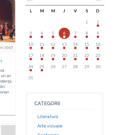
L
M
M
J
V
S
D
1
2
3
4
5
6
7
8
9
10
11
12
13
14
15
16
ov 2007
17
18
19
20
21
22
23
n
24
25
26
27
28
29
30
via
 un an
31
istenţă,
din
orian
CATEGORII
Literatură
Arte vizuale