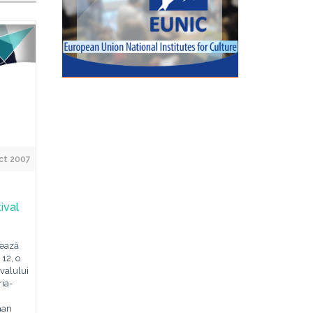
ct 2007
ival
zează
 12, o
ivalului
ia-
aan