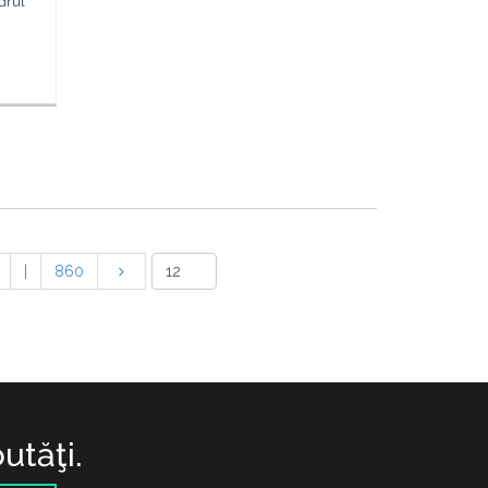
drul
|
860
utăţi.