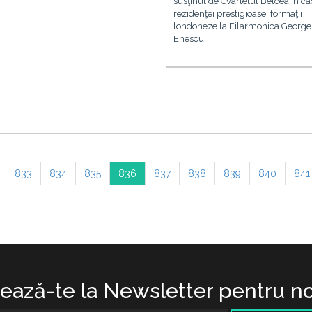
susţinut de Cvartetul Belcea în ca
rezidenţei prestigioasei formaţii
londoneze la Filarmonica George
Enescu
833
834
835
836
837
838
839
840
841
ază-te la Newsletter pentru no