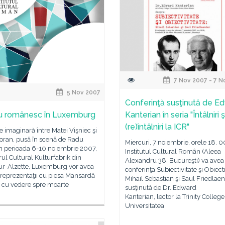
7 Nov 2007 - 7 N
5 Nov 2007
Conferinţă susţinută de E
u românesc în Luxemburg
Kanterian în seria "Întâlniri ş
(re)întâlniri la ICR"
re imaginară între Matei Vişniec şi
ioran, pusă în scenă de Radu
Miercuri, 7 noiembrie, orele 18. 00
În perioada 6-10 noiembrie 2007,
Institutul Cultural Român (Aleea
rul Cultural Kulturfabrik din
Alexandru 38, Bucureşti) va avea
ur-Alzette, Luxemburg vor avea
conferinţa Subiectivitate şi Obiecti
i reprezentaţii cu piesa Mansardă
Mihail Sebastian şi Saul Friedlae
s cu vedere spre moarte
susţinută de Dr. Edward
Kanterian, lector la Trinity College
Universitatea