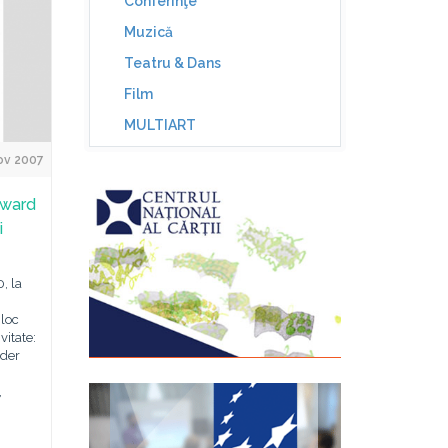
Conferinţe
Muzică
Teatru & Dans
Film
MULTIART
ov 2007
dward
i
, la
 loc
vitate:
nder
,