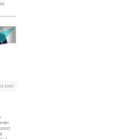
lui
ct 2007
o
Român
 2007,
al