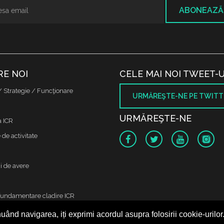
ABONEAZĂ
RE NOI
CELE MAI NOI TWEET-U
/ Strategie / Funcţionare
URMĂREŞTE-NE PE TWITT
URMĂREŞTE-NE
a ICR
de activitate
i de avere
fundamentare cladire ICR
uând navigarea, iți exprimi acordul asupra folosirii cookie-urilor