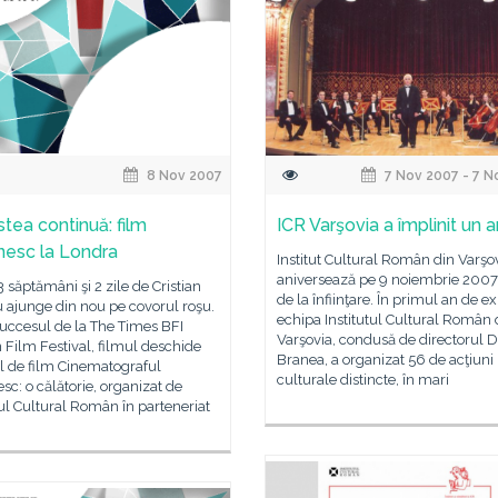
8 Nov 2007
7 Nov 2007 - 7 N
tea continuă: film
ICR Varşovia a împlinit un a
esc la Londra
Institut Cultural Român din Varşo
aniversează pe 9 noiembrie 2007
 3 săptămâni şi 2 zile de Cristian
de la înfiinţare. În primul an de ex
 ajunge din nou pe covorul roşu.
echipa Institutul Cultural Român 
uccesul de la The Times BFI
Varşovia, condusă de directorul D
Film Festival, filmul deschide
Branea, a organizat 56 de acţiuni
l de film Cinematograful
culturale distincte, în mari
c: o călătorie, organizat de
tul Cultural Român în parteneriat