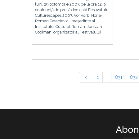
luni, 29 octombrie 2007, de la ora 12, o
conferinţă de presă dedicată Festivalului
Culturescapes 2007. Vor vorbi Horia-
Roman Patapievici, preşedinte al
Institutului Cultural Român, Jurriaan
Cooiman, organizator al Festivalului
1
|
831
832
Abone