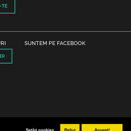
-TE
RI
SUNTEM PE FACEBOOK
ER
.
Setări cookies
Refuz
Accept!