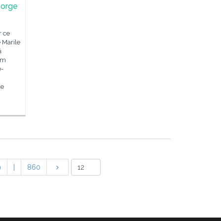
eorge
r ce
 Marile
ă
am
e-
de
9
|
860