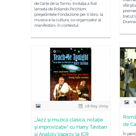
de Carte de la Torino. Invitaţia a fost
sfârşit
lansată de Rolando Picchioni,
premie
preşedintele Fondazione per il libro, la
trecut 
musica e la cultura, co-organizator al
Drama
manifestării, în contextul
18 May 2009
Român
„Jazz şi muzică clasică, notaţie
de Ca
şi improvizaţie” cu Harry Tavitian
şi Anatoly Vapirov la ICR
În per