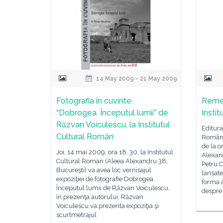
14 May 2009 - 21 May 2009
Fotografia în cuvinte.
Remem
“Dobrogea. Începutul lumii” de
Insti
Răzvan Voiculescu, la Institutul
Editura
Cultural Român
Român 
de la o
Joi, 14 mai 2009, ora 18. 30, la Institutul
Alexan
Cultural Roman (Aleea Alexandru 38,
Petru C
Bucureşti) va avea loc vernisajul
lansat
expoziţiei de fotografie Dobrogea.
forma a
Începutul lumii de Răzvan Voiculescu,
despre
în prezenţa autorului. Răzvan
Voiculescu va prezenta expoziţia şi
scurtmetrajul