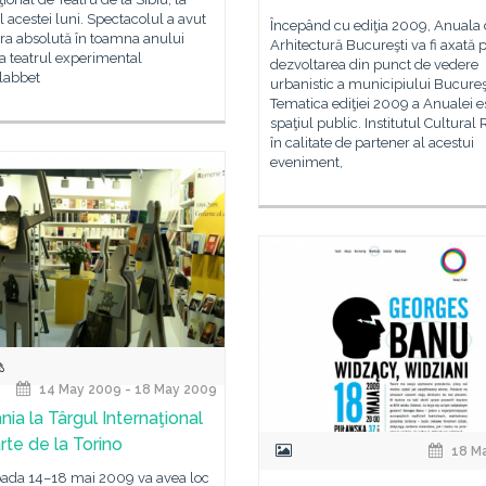
ul acestei luni. Spectacolul a avut
Începând cu ediţia 2009, Anuala
ra absolută în toamna anului
Arhitectură Bucureşti va fi axată 
la teatrul experimental
dezvoltarea din punct de vedere
labbet
urbanistic a municipiului Bucureş
Tematica ediţiei 2009 a Anualei e
spaţiul public. Institutul Cultura
în calitate de partener al acestui
eveniment,
14 May 2009 - 18 May 2009
ia la Târgul Internaţional
rte de la Torino
18 M
ioada 14–18 mai 2009 va avea loc