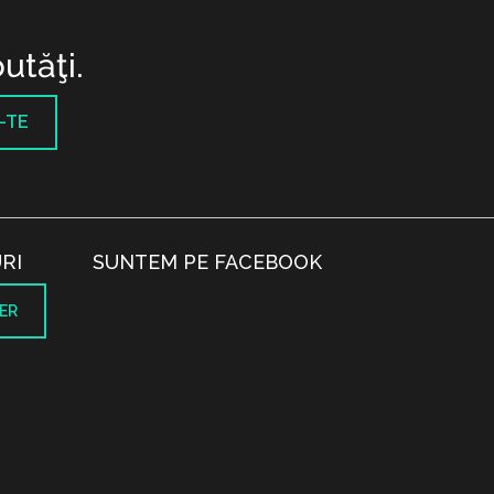
utăţi.
-TE
RI
SUNTEM PE FACEBOOK
ER