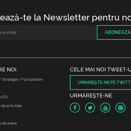
ază-te la Newsletter pentru no
ABONEAZĂ
RE NOI
CELE MAI NOI TWEET-U
/ Strategie / Funcţionare
URMĂREŞTE-NE PE TWITT
URMĂREŞTE-NE
a ICR
de activitate
i de avere