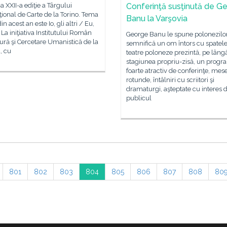
a XXII-a ediţie a Târgului
Conferinţă susţinută de G
ţional de Carte de la Torino. Tema
Banu la Varşovia
din acest an este Io, gli altri / Eu,
. La iniţiativa Institutului Român
George Banu le spune polonezilo
ură şi Cercetare Umanistică de la
semnifică un om întors cu spatele
, cu
teatre poloneze prezintă, pe lâng
stagiunea propriu-zisă, un progr
foarte atractiv de conferinţe, mes
rotunde, întâlniri cu scriitori şi
dramaturgi, aşteptate cu interes 
publicul
801
802
803
804
805
806
807
808
80