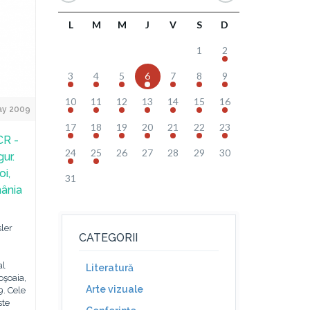
L
M
M
J
V
S
D
1
2
3
4
5
6
7
8
9
10
11
12
13
14
15
16
ay 2009
17
18
19
20
21
22
23
CR -
24
25
26
27
28
29
30
ur.
oi,
31
mânia
ler
CATEGORII
al
Literatură
oşoaia,
Arte vizuale
9. Cele
ste