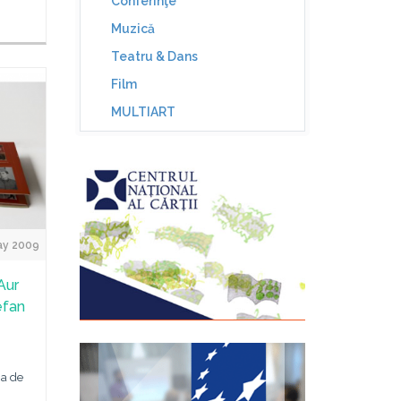
Conferinţe
Muzică
Teatru & Dans
Film
MULTIART
ay 2009
Aur
tefan
ia de