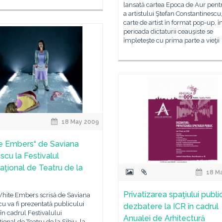
lansată cartea Epoca de Aur pentr
a artistului Ştefan Constantinescu,
carte de artist în format pop-up, î
perioada dictaturii ceauşiste se
împleteşte cu prima parte a vieţii
18 May 2009
e Embers“ de Saviana
scu la Festivalul
naţional de Teatru de la
18 M
Privatizarea spaţiului publi
White Embers scrisă de Saviana
u va fi prezentată publicului
dezbatere la ICR în cadrul
n cadrul Festivalului
Anualei de Arhitectură
ţional de Teatru de la Sibiu, la