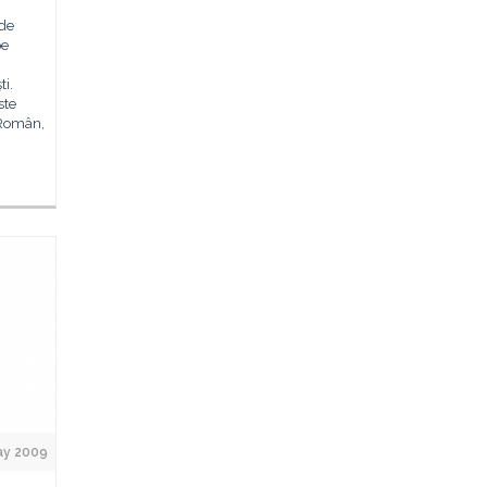
 de
pe
ti.
ste
l Român,
ay 2009