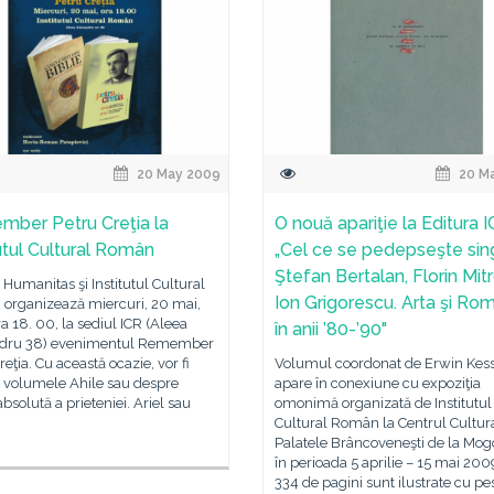
20 May 2009
20 M
ber Petru Creţia la
O nouă apariţie la Editura I
tutul Cultural Român
„Cel ce se pedepseşte sing
Ştefan Bertalan, Florin Mitr
 Humanitas şi Institutul Cultural
Ion Grigorescu. Arta şi Ro
organizează miercuri, 20 mai,
ra 18. 00, la sediul ICR (Aleea
în anii ’80-’90"
dru 38) evenimentul Remember
reţia. Cu această ocazie, vor fi
Volumul coordonat de Erwin Kess
e volumele Ahile sau despre
apare în conexiune cu expoziţia
bsolută a prieteniei. Ariel sau
omonimă organizată de Institutul
Cultural Român la Centrul Cultur
Palatele Brâncoveneşti de la Mog
în perioada 5 aprilie – 15 mai 200
334 de pagini sunt ilustrate cu pe