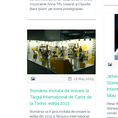
muziciene Anna Tifu (vioară) şi Claudia
Bara (pian), pe scena prestigioasei
„Whit
18 May 2009
Stăne
Inter
România, invitată de onoare la
Sibiu
Târgul Internaţional de Carte de
la Torino, ediţia 2012
Piesa 
Stănesc
România va fi ţară invitată de onoare la
român î
ediţia din 2012 a Târgului Internaţional
Interna