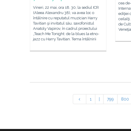
cea de-
Vineri, 22 mai, ora 18. 30, la sediul ICR
Interna
(Aleea Alexandru 38), va avea loc o
ediţiei 
întâlnire cu reputatul muzician Harry
ceilalţi
Tavitian şi invitatul său, saxofonistul
de Cult
Anatoly Vapirov, în cadrul proiectului
Veneţia
„Teach Me Tonight: de la blues la etno-
jazz cu Harry Tavitian. Tema întâlnirii
1
|
799
800