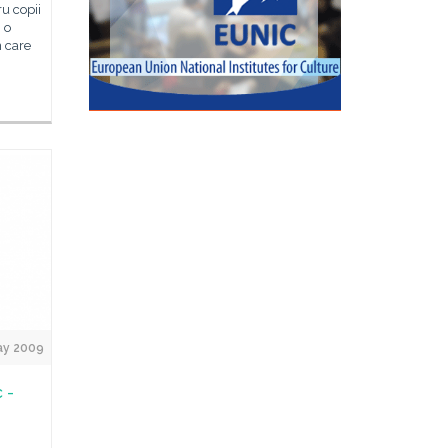
u copii
 o
n care
ay 2009
c -