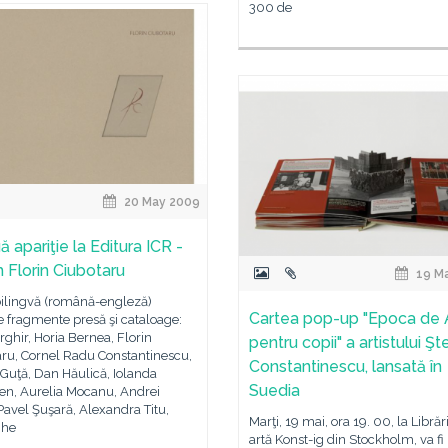
300 de
20 May 2009
 apariţie la Editura ICR -
 Florin Ciubotaru
19 M
bilingvă (română-engleză)
Cartea pop-up "Epoca de 
e fragmente presă şi cataloage:
ghir, Horia Bernea, Florin
pentru copii" a artistului Ş
aru, Cornel Radu Constantinescu,
Constantinescu, lansată în
Guţă, Dan Hăulică, Iolanda
Suedia
n, Aurelia Mocanu, Andrei
Pavel Şuşară, Alexandra Titu,
Marţi, 19 mai, ora 19. 00, la Librăr
ghe
artă Konst-ig din Stockholm, va fi