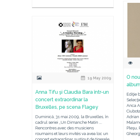
O nouă
19 May 2009
album
Anna Tifu şi Claudia Bara într-un
Ediţie 
concert extraordinar la
Selecţi
Anca Ar
Bruxelles, pe scena Flagey
Ciubot
Duminică, 31 mai 2009, la Bruxelles, în
Adrian 
cadrul seriei „Un Dimanche Matin ….
Malame
Rencontres avec des musiciens
Pleşu, 
roumains et leurs invités va avea loc un
Gheor
concert extraordinar susţinut de tinerele