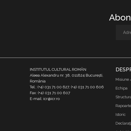
Abone
DESP
INSTITUTUL CULTURAL ROMÂN
Aleea Alexandru nr. 38, 011824 București,
Misiune 
România
Tel.: (+4) 031 71 00 627, (+4) 031 71 00 606
Echipa
Fax: (+4) 031 71 00 607
Structur
E-mail: icr@icr.ro
Rapoarte 
Istoric
Declaraţi