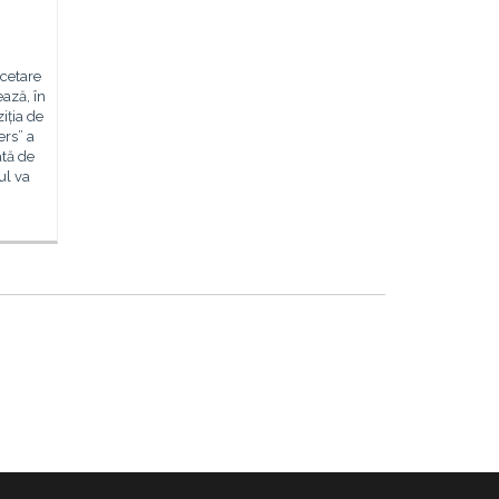
rcetare
ază, în
iția de
ers” a
ată de
ul va