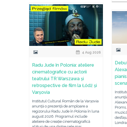
4 Aug 2026
Debut
Radu Jude în Polonia: ateliere
Alexa
cinematografice cu actorii
piani
teatrului TR Warszawa și
scena
retrospective de film la Łódź și
Varșovia
Institu
anunță
Institutul Cultural Român de la Varșovia
Alexan
anunță o prezență de amploare a
Proms, 
regizorului Radu Jude în Polonia în luna
muzică 
august 2026. Programul include
desfășu
ateliere de creație cinematografică
Londraș
alături de una dintre cele mai