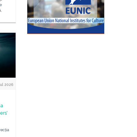
e
,
ul 2026
na
ers’
recția