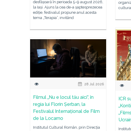
desfășoară în perioada 5–9 august 2026,
organiz
la Iași. Ajuns la cea de-a șaptesprezecea
cultura
ediție, festivalul propune anul acesta
tema „Terapia”, invitând
28 Jul 2026
Filmul „Nu e locul tău aici”, în
ICR su
regia lui Florin Șerban, la
„Konti
Festivalul Internațional de Film
„Film
de la Locarno
Ucrai
Institutul Cultural Român, prin Direcția
Institu