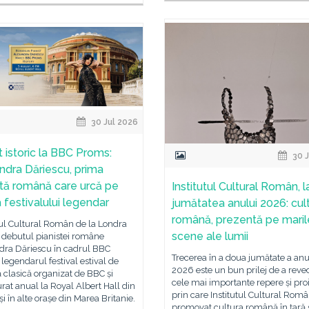
30 Jul 2026
 istoric la BBC Proms:
30 J
ndra Dăriescu, prima
stă română care urcă pe
Institutul Cultural Român, l
 festivalului legendar
jumătatea anului 2026: cul
română, prezentă pe maril
tul Cultural Român de la Londra
scene ale lumii
 debutul pianistei române
dra Dăriescu în cadrul BBC
Trecerea în a doua jumătate a anu
legendarul festival estival de
2026 este un bun prilej de a reve
clasică organizat de BBC și
cele mai importante repere și pro
rat anual la Royal Albert Hall din
prin care Institutul Cultural Româ
i în alte orașe din Marea Britanie.
promovat cultura română în țară 