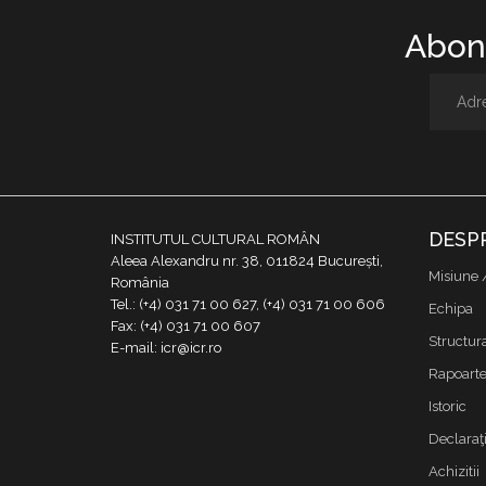
Abone
DESP
INSTITUTUL CULTURAL ROMÂN
Aleea Alexandru nr. 38, 011824 București,
Misiune 
România
Tel.: (+4) 031 71 00 627, (+4) 031 71 00 606
Echipa
Fax: (+4) 031 71 00 607
Structur
E-mail: icr@icr.ro
Rapoarte 
Istoric
Declaraţi
Achizitii