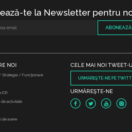
ază-te la Newsletter pentru no
ABONEAZĂ
RE NOI
CELE MAI NOI TWEET-U
/ Strategie / Funcţionare
URMĂREŞTE-NE PE TWITT
URMĂREŞTE-NE
a ICR
de activitate
i de avere