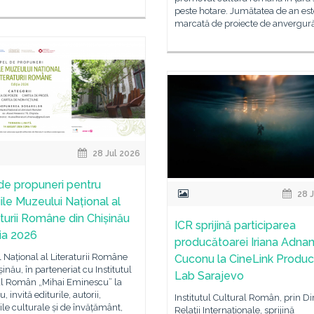
peste hotare. Jumătatea de an est
marcată de proiecte de anvergură
28 Jul 2026
de propuneri pentru
28 J
ile Muzeului Național al
aturii Române din Chișinău
ICR sprijină participarea
ția 2026
producătoarei Iriana Adna
Național al Literaturii Române
Cuconu la CineLink Produc
șinău, în parteneriat cu Institutul
Lab Sarajevo
al Român „Mihai Eminescu” la
, invită editurile, autorii,
Institutul Cultural Român, prin Di
țiile culturale și de învățământ,
Relații Internaționale, sprijină