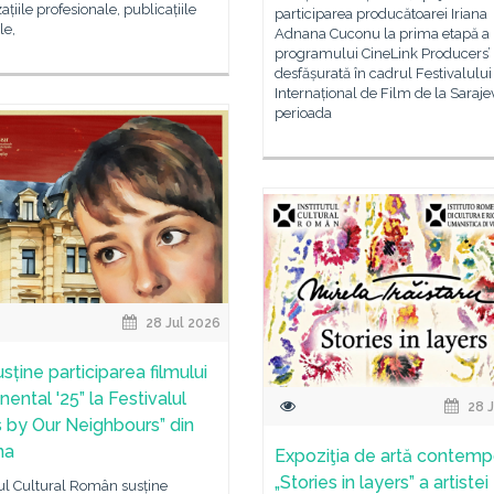
ațiile profesionale, publicațiile
participarea producătoarei Iriana
le,
Adnana Cuconu la prima etapă a
programului CineLink Producers’
desfășurată în cadrul Festivalului
Internațional de Film de la Sarajev
perioada
28 Jul 2026
sține participarea filmului
nental '25” la Festivalul
28 J
s by Our Neighbours” din
na
Expoziţia de artă contem
„Stories in layers” a artistei
tul Cultural Român susține