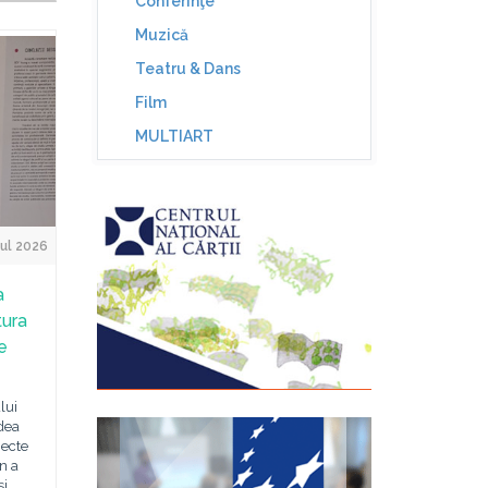
Conferinţe
Muzică
Teatru & Dans
Film
MULTIART
ul 2026
a
tura
e
lui
dea
iecte
n a
și