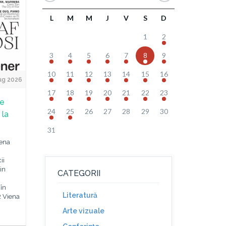
L
M
M
J
V
S
D
1
2
3
4
5
6
7
8
9
10
11
12
13
14
15
16
ug 2026
17
18
19
20
21
22
23
de
24
25
26
27
28
29
30
 la
31
iena
ii
in
CATEGORII
 în
Literatură
R Viena
Arte vizuale