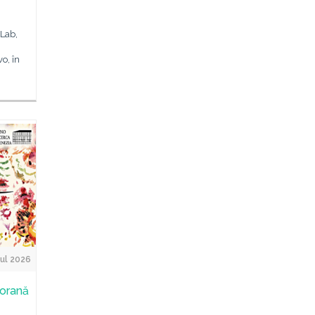
 Lab,
o, în
ul 2026
porană