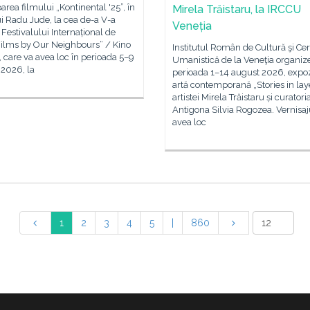
parea filmului „Kontinental '25”, în
Mirela Trăistaru, la IRCCU
ui Radu Jude, la cea de-a V-a
Veneția
a Festivalului Internațional de
Films by Our Neighbours” / Kino
Institutul Român de Cultură şi Ce
, care va avea loc în perioada 5–9
Umanistică de la Veneţia organize
 2026, la
perioada 1–14 august 2026, expoz
artă contemporană „Stories in lay
artistei Mirela Trăistaru și curatori
Antigona Silvia Rogozea. Vernisaj
avea loc
1
2
3
4
5
|
860