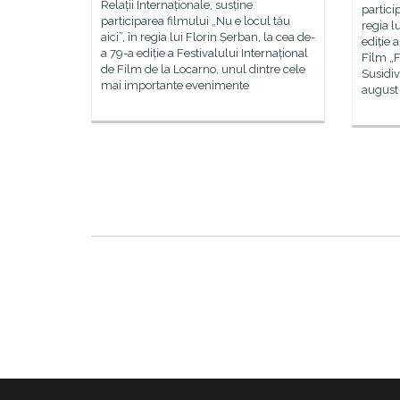
Relații Internaționale, susține
partici
participarea filmului „Nu e locul tău
regia l
aici”, în regia lui Florin Șerban, la cea de-
ediție 
a 79-a ediție a Festivalului Internațional
Film „
de Film de la Locarno, unul dintre cele
Susidiv
mai importante evenimente
august