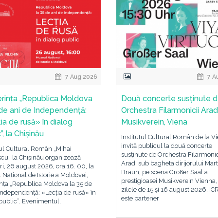
7 Aug 2026
7 A
rința „Republica Moldova
Două concerte susținute 
 de ani de Independență:
Orchestra Filarmonicii Arad
ia de rusă» în dialog
Musikverein, Viena
”, la Chișinău
Institutul Cultural Român de la V
invită publicul la două concerte
tul Cultural Român „Mihai
susținute de Orchestra Filarmonic
cu” la Chișinău organizează
Arad, sub bagheta dirijorului Mart
i, 26 august 2026, ora 16. 00, la
Braun, pe scena Großer Saal a
Național de Istorie a Moldovei,
prestigioasei Musikverein Vienna,
nța „Republica Moldova la 35 de
zilele de 15 și 16 august 2026. IC
Independență: «Lecția de rusă» în
este partener
public”. Evenimentul,