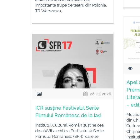
importante trupe de teatru din Polonia,
TR Warszawa,
Apel 
Premi
28 Jul 2026
Liter
– edi
ICR susține Festivalul Serile
Muzeul 
Filmului Românesc de la Iași
din Chi
Institutul Cultural Român susține cea
Cultur
de-a XVII-a ediție a Festivalului Serile
Chișinău
Filmului Românesc (SFR), care se
institu