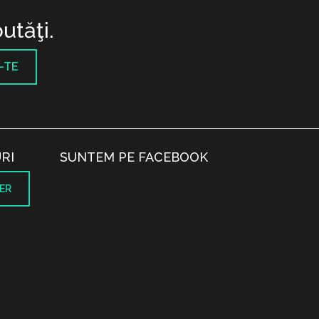
utăţi.
-TE
RI
SUNTEM PE FACEBOOK
ER