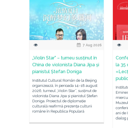
7 Aug 2026
„Violin Star” – turneu susținut în
Confe
China de violonista Diana Jipa și
la 35
pianistul Ștefan Doniga
«Lecț
public
Institutul Cultural Român de la Beijing
organizează, în perioada 14–18 august
Institu
2026, turneul „Violin Star”, susținut de
Emines
violonista Diana Jipa și pianistul Ștefan
miercur
Doniga. Proiectul de diplomație
Muzeul 
culturală reafirmă prezența culturii
conferi
române în Republica Populară
ani de 
dialog 