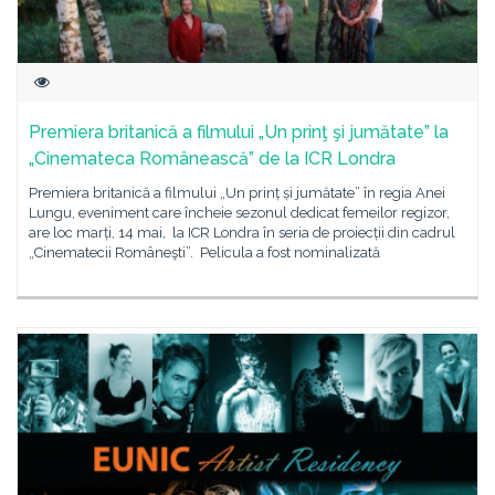
Premiera britanică a filmului „Un prinţ şi jumătate” la
„Cinemateca Românească” de la ICR Londra
Premiera britanică a filmului „Un prinț și jumătate” în regia Anei
Lungu, eveniment care încheie sezonul dedicat femeilor regizor,
are loc marți, 14 mai, la ICR Londra în seria de proiecții din cadrul
„Cinematecii Româneşti”. Pelicula a fost nominalizată