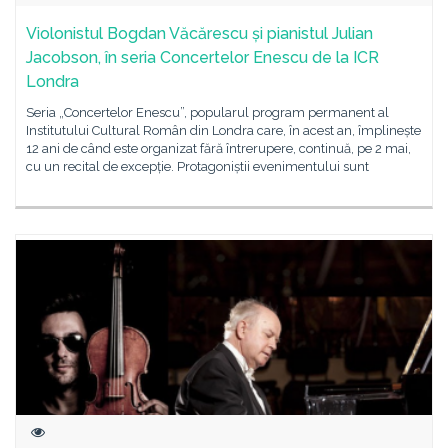
Violonistul Bogdan Văcărescu și pianistul Julian
Jacobson, în seria Concertelor Enescu de la ICR
Londra
Seria „Concertelor Enescu”, popularul program permanent al
Institutului Cultural Român din Londra care, în acest an, împlinește
12 ani de când este organizat fără întrerupere, continuă, pe 2 mai,
cu un recital de excepție. Protagoniștii evenimentului sunt