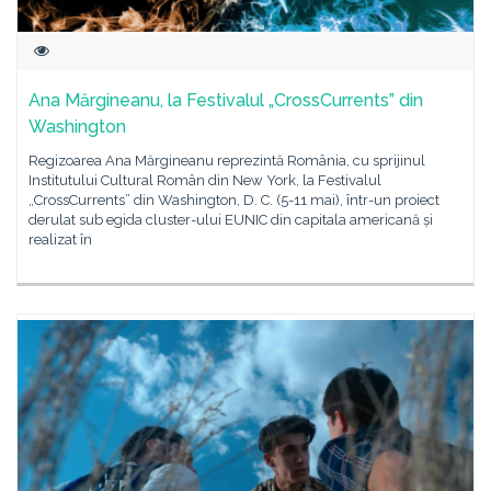
Ana Mărgineanu, la Festivalul „CrossCurrents” din
Washington
Regizoarea Ana Mărgineanu reprezintă România, cu sprijinul
Institutului Cultural Român din New York, la Festivalul
„CrossCurrents” din Washington, D. C. (5-11 mai), într-un proiect
derulat sub egida cluster-ului EUNIC din capitala americană și
realizat în