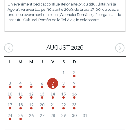
Un eveniment dedicat confluențelor artelor, cu titlul „Întâlniri la
Agora”, va avea loc pe 30 aprilie 2019, de la ora 17. 00, cu ocazia
unui nou eveniment din seria „Cafenelei Românești” , organizat de
Institutul Cultural Român de la Tel Aviv, în colaborare
AUGUST 2026
L
M
M
J
V
S
D
1
2
3
4
5
6
7
8
9
10
11
12
13
14
15
16
17
18
19
20
21
22
23
24
25
26
27
28
29
30
31