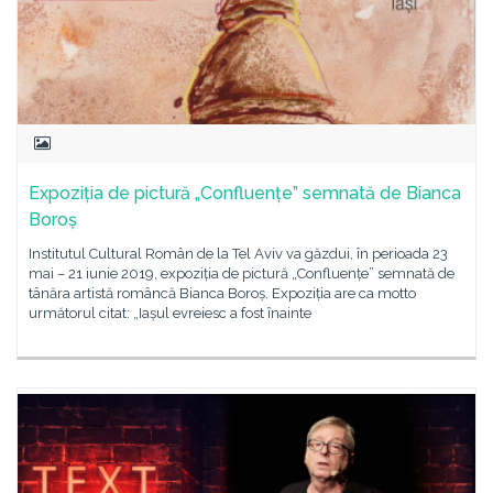
Expoziția de pictură „Confluențe” semnată de Bianca
Boroș
Institutul Cultural Român de la Tel Aviv va găzdui, în perioada 23
mai – 21 iunie 2019, expoziția de pictură „Confluențe” semnată de
tânăra artistă româncă Bianca Boroș. Expoziția are ca motto
următorul citat: „Iașul evreiesc a fost înainte