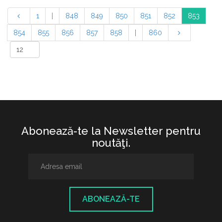
1
|
848
849
850
851
852
853
854
855
856
857
858
|
860
Abonează-te la Newsletter pentru
noutăţi.
ABONEAZĂ-TE