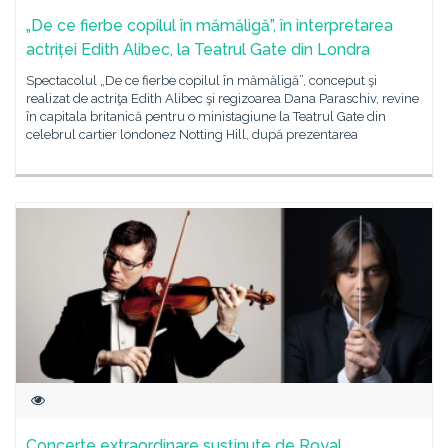
„De ce fierbe copilul în mămăligă”, în interpretarea
actriței Edith Alibec, la Teatrul Gate din Londra
Spectacolul „De ce fierbe copilul în mămăligă”, conceput şi
realizat de actriţa Edith Alibec şi regizoarea Dana Paraschiv, revine
în capitala britanică pentru o ministagiune la Teatrul Gate din
celebrul cartier londonez Notting Hill, după prezentarea
Concerte extraordinare susţinute de Royal