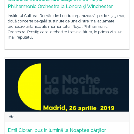
Philharmonic Orchestra la Londra şi Winchester
Institutul Cultural Român din Londra organizează, pe de 1 şi 3 mai,
două concerte de gală susținute de una dintre mai aclamate
orchestre britanice ale momentului, Royal Philharmonic
Orchestra. Prestigioasei orchestre i se va alătura, în prima zi a lunii
mai, reputatul
Emil Cioran, pus în lumină la Noaptea cărților