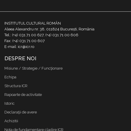
INSTITUTUL CULTURAL ROMÂN
Aleea Alexandru nr. 38, 011824 București, România
Tel.: (+4) 031 71 00 627, (+4) 031 71 00 606
Fax: (+4) 031 71 00 607
E-mail: icr@icr.ro
DESPRE NOI
Misiune / Strategie / Funcţionare
Echipa
Structura ICR
Rapoarte de activitate
Istoric
Declaraţii de avere
Achizitii
Nota de fundamentare cladire ICR