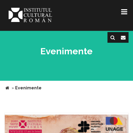
Evenimente
»
Evenimente