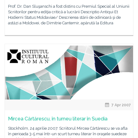
Prof. Dr. Dan Sluşanschi a fost distins cu Premiul Special al Uniunii
Scriitorilor pentru ediţia critică a lucrării Descriptio Antiqui Et
Hodierni Status Moldaviae/ Descrierea stării de odinioară şi de
astăzi a Moldovei, de Dimitrie Cantemir, apărută la Editura
7 Apr 2007
Mircea Cărtărescu, în turneu literar în Suedia
Stockholm, 24 aprilie 2007. Scriitorul Mircea Cărtărescu se va afla
în perioada 3-5 mai într-un scurt turneu literar în oraşele suedeze