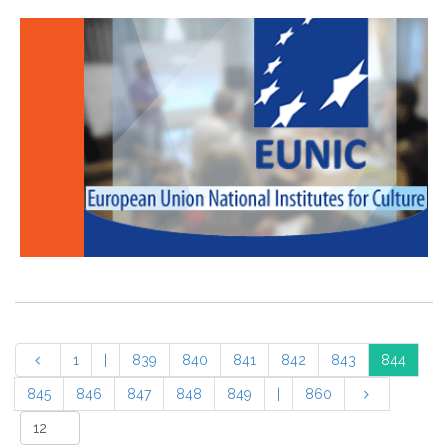
1
|
839
840
841
842
843
844
845
846
847
848
849
|
860