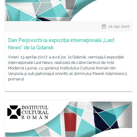
16 Apr 2007
Dan Perjovschi la expoziţia internaţională „Last
News” de la Gdansk
Vineri, 13 aprilie 2007, a avut loc, la Gdansk, vernisajul expoziţiei
internaţionale Last News, realizată de către Centrul de Artă
Modernă Laznia, cu sprijinul Institutului Cultural Român din
Varşovia şi sub patronajul onorific al domnului Pawel Adamowicz,
primarul