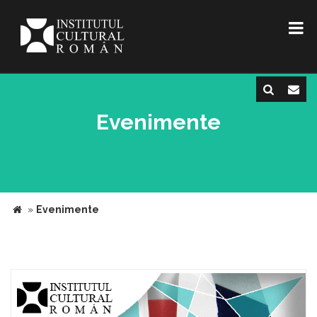
Evenimente
»
Evenimente