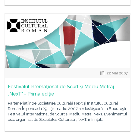
22 Mar 2007
Festivalul Internaţional de Scurt şi Mediu Metraj
„NexT” - Prima ediţie
Parteneriat între Societatea Culturală Next şi Institutul Cultural
Român În perioada 29 - 31 martie 2007 se desfăşoară, la Bucureşti,
Festivalul Internaţional de Scurt şi Mediu Metraj NexT. Evenimentul
este organizat de Societatea Culturală „NexT, înfiinţată