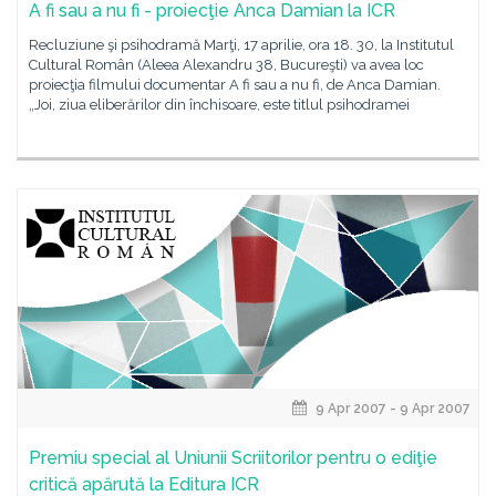
A fi sau a nu fi - proiecţie Anca Damian la ICR
Recluziune şi psihodramă Marţi, 17 aprilie, ora 18. 30, la Institutul
Cultural Român (Aleea Alexandru 38, Bucureşti) va avea loc
proiecţia filmului documentar A fi sau a nu fi, de Anca Damian.
„Joi, ziua eliberărilor din închisoare, este titlul psihodramei
9 Apr 2007 - 9 Apr 2007
Premiu special al Uniunii Scriitorilor pentru o ediţie
critică apărută la Editura ICR