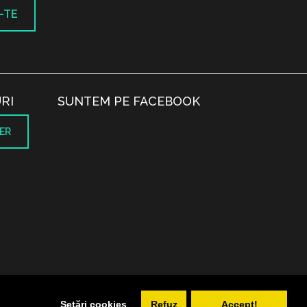
-TE
RI
SUNTEM PE FACEBOOK
ER
.
Setări cookies
Refuz
Accept!