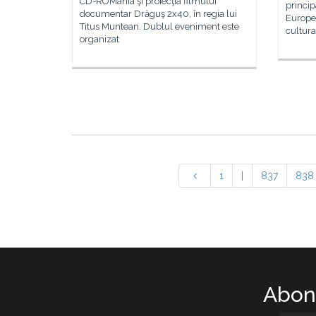
CD-ROMania şi proiecţia filmului
princip
documentar Drăguş 2x40, în regia lui
Europei
Titus Muntean. Dublul eveniment este
cultura
organizat
1
|
837
838
Abone