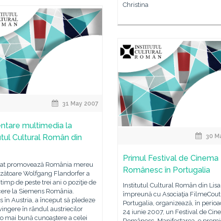
Christina
31 May 2007
ntare multimedia la
tutul Cultural Român din
30 M
Primul Festival de Cinema
at promovează România mereu
Românesc în Portugalia
nzătoare Wolfgang Flandorfer a
timp de peste trei ani o poziţie de
Institutul Cultural Român din Lis
ere la Siemens România.
împreună cu Asociaţia FilmeCout
s în Austria, a început să pledeze
Portugalia, organizează, în perio
ingere în rândul austriecilor
24 iunie 2007, un Festival de Ci
o mai bună cunoaştere a celei
Românesc. Manifestarea, o premi