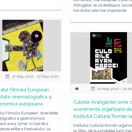
Portugalia, se va desfăşura, succes
trei dintre cele mai importante
27 May 2007 - 27 May 2007
valul Filmului European:
20 May 2007 - 20 M
sitate cinematografică şi
Culorile Avangardei: serie 
onomică europeană
evenimente organizate de
lul Filmului European: diversitate
Institutul Cultural Român la
tografică şi gastronomică
ană www. 9mai. ro Cea de a
Institutul Cultural Român organiz
ecea ediţie a Festivalului, ca
la Sibiu, de la jumătatea lunii mai,