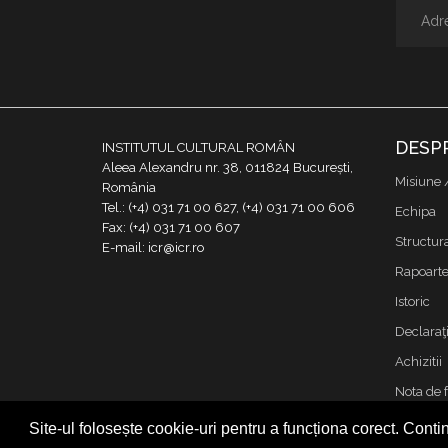
DESP
INSTITUTUL CULTURAL ROMÂN
Aleea Alexandru nr. 38, 011824 București,
Misiune 
România
Tel.: (+4) 031 71 00 627, (+4) 031 71 00 606
Echipa
Fax: (+4) 031 71 00 607
Structur
E-mail: icr@icr.ro
Rapoarte 
Istoric
Declaraţi
Achizitii
Nota de 
Contact
Site-ul folosește cookie-uri pentru a funcționa corect. Contin