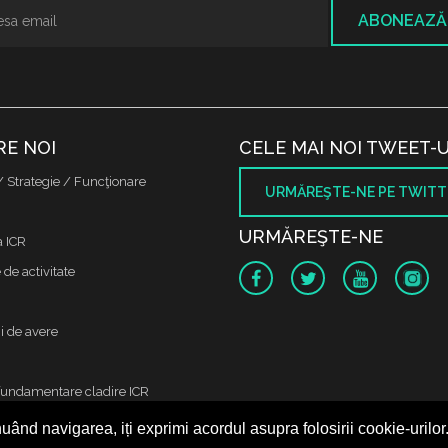
ABONEAZĂ
RE NOI
CELE MAI NOI TWEET-U
/ Strategie / Funcţionare
URMĂREŞTE-NE PE TWITT
URMĂREŞTE-NE
a ICR
de activitate
i de avere
fundamentare cladire ICR
uând navigarea, iți exprimi acordul asupra folosirii cookie-urilor