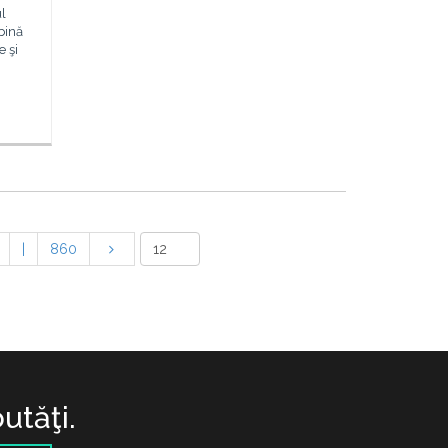
l
bină
e şi
|
860
utăţi.