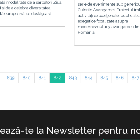
ală modalitate de a sărbători Ziua
serie de evenimente sub genericu
 şi de a celebra diversitatea
Culorile Avangardei. Proiectul îm
lă europeană, se desfăşoară
activităţi expoziţionale, publicistic
exegetice focalizate asupra
modernismului şi avangardei din
România
839
840
841
842
843
844
845
846
847
ază-te la Newsletter pentru no