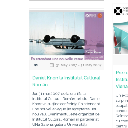
31 May 2007 - 31 May 2007
Preze
Daniel Knorr la Institutul Cultural
Insti
Român
Viena
Joi, 31 mai 2007, de la ora 18, la
Un exp
Institutul Cultural Român, artistul Daniel
surpri
Knorr va susţine conferinţa En attendant
ocupat 
une nouvelle vague (În aşteptarea unui
conduc
nou val). Evenimentul este organizat de
Reîntor
Institutul Cultural Român în parteneriat
cu conv
UNa Galeria, galeria Universităţii
pentru 