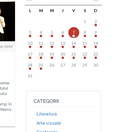
L
M
M
J
V
S
D
1
2
3
4
5
6
7
8
9
10
11
12
13
14
15
16
Jun 2007
17
18
19
20
21
22
23
24
25
26
27
28
29
30
31
varea
itutul
ului
CATEGORII
amp. În
i Marco
Literatură
Arte vizuale