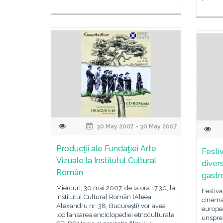
30 May 2007 - 30 May 2007
Producţii ale Fundaţiei Arte
Festi
Vizuale la Institutul Cultural
diver
Român
gastr
Miercuri, 30 mai 2007, de la ora 17,30, la
Festiva
Institutul Cultural Român (Aleea
cinema
Alexandru nr. 38, Bucureşti) vor avea
europe
loc lansarea enciclopediei etnoculturale
unsprez