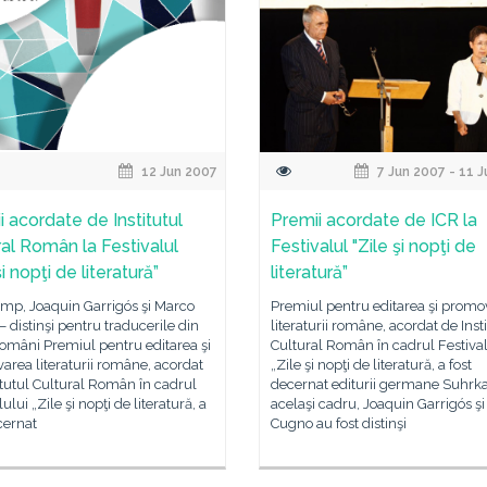
12 Jun 2007
7 Jun 2007 - 11 
i acordate de Institutul
Premii acordate de ICR la
ral Român la Festivalul
Festivalul "Zile şi nopţi de
şi nopţi de literatură”
literatură”
mp, Joaquin Garrigós şi Marco
Premiul pentru editarea şi promo
 distinşi pentru traducerile din
literaturii române, acordat de Inst
români Premiul pentru editarea şi
Cultural Român în cadrul Festival
rea literaturii române, acordat
„Zile şi nopţi de literatură, a fost
itutul Cultural Român în cadrul
decernat editurii germane Suhrk
ului „Zile şi nopţi de literatură, a
acelaşi cadru, Joaquin Garrigós ş
cernat
Cugno au fost distinşi