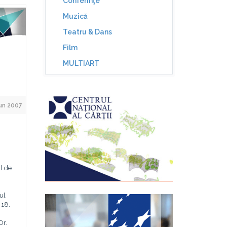
Conferinţe
Muzică
Teatru & Dans
Film
MULTIART
un 2007
l de
tul
 18.
Dr.