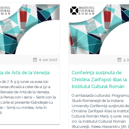
6 Jun 2007
5 J
la de Artă de la Veneţia
Conferinţă susţinută de
Christina Zarifopol-Illias la
e de 7, 8 şi 9 iunie va avea loc
Institutul Cultural Român
area oficială a celei de-a 52-a
a Bienalei de Artă de la Veneţia,
O ambasadă culturală: Programu
ată Pensa con i sensi – Senti con la
Studii Româneşti de la Indiana
L'arte al presente (Gândeşte cu
University Conferinţă susţinută de
le – Simţi cu mintea; Arta în
Christina Zarifopol-Illias la Institu
).
Cultural Român Marţi, 5 iunie, ora
00, la Institutul Cultural Român
(Bucureşti, Aleea Alexandru 38), 