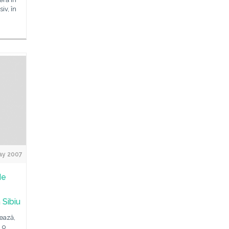
iv, în
ay 2007
de
 Sibiu
ează,
 o