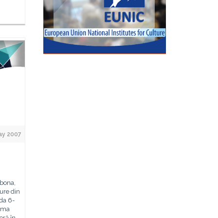
ay 2007
abona,
ure din
ada 6-
nema
eră în