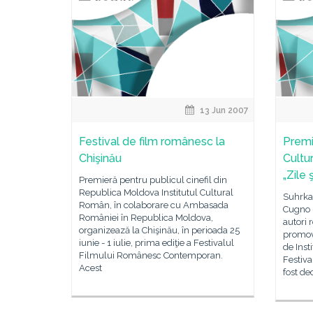
13 Jun 2007
Festival de film românesc la
Premi
Chişinău
Cultu
„Zile 
Premieră pentru publicul cinefil din
Republica Moldova Institutul Cultural
Suhrka
Român, în colaborare cu Ambasada
Cugno –
României în Republica Moldova,
autori 
organizează la Chişinău, în perioada 25
promova
iunie - 1 iulie, prima ediţie a Festivalul
de Inst
Filmului Românesc Contemporan.
Festival
Acest
fost de