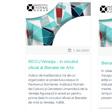
7 Jun 2007
IRCCU Veneţia – în circuitul
Biena
oficial al Bienalei de Artă
În zilel
Alături de tradiţionalul rol de co-
inaugur
organizator al proiectului expus în
ediţii 
Pavilionul României, Institutul Român
intitul
de Cultură şi Cercetare Umanistică de la
mente. 
Veneţia figurează în acest an pentru
simţuri
prima dată în circuitul oficial al Bienalei
prezent
de Artă la Veneţia. Astfel,