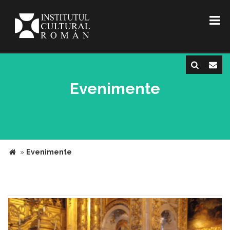
Evenimente
»
Evenimente