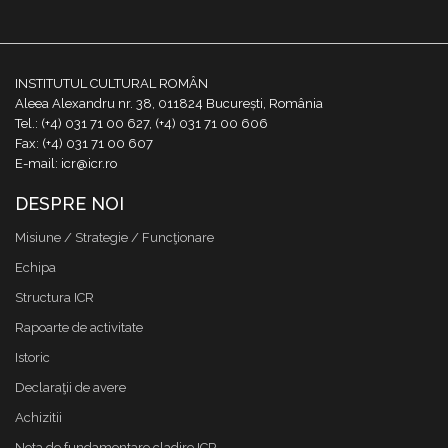
INSTITUTUL CULTURAL ROMÂN
Aleea Alexandru nr. 38, 011824 București, România
Tel.: (+4) 031 71 00 627, (+4) 031 71 00 606
Fax: (+4) 031 71 00 607
E-mail: icr@icr.ro
DESPRE NOI
Misiune / Strategie / Funcţionare
Echipa
Structura ICR
Rapoarte de activitate
Istoric
Declaraţii de avere
Achizitii
Nota de fundamentare cladire ICR