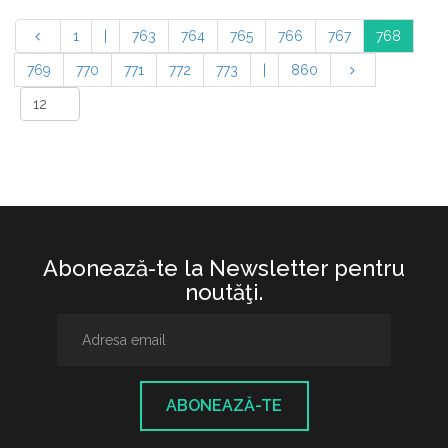
1
|
763
764
765
766
767
768
769
770
771
772
773
|
860
Abonează-te la Newsletter pentru
noutăţi.
ABONEAZĂ-TE