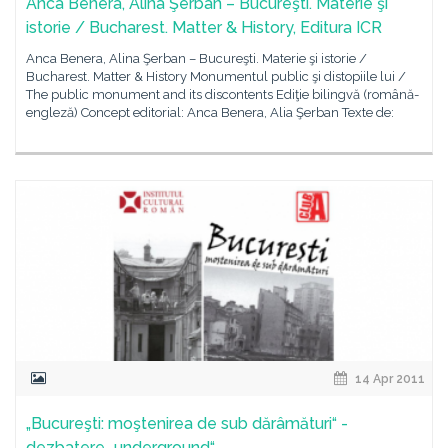
Anca Benera, Alina Şerban – Bucureşti. Materie şi
istorie / Bucharest. Matter & History, Editura ICR
Anca Benera, Alina Şerban – Bucureşti. Materie şi istorie /
Bucharest. Matter & History Monumentul public şi distopiile lui /
The public monument and its discontents Ediţie bilingvă (română-
engleză) Concept editorial: Anca Benera, Alia Şerban Texte de:
14 Apr 2011
„Bucureşti: moştenirea de sub dărâmături“ -
dezbatere „underground“