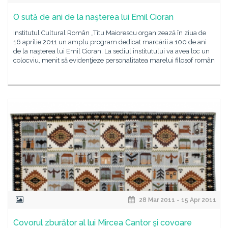
O sută de ani de la naşterea lui Emil Cioran
Institutul Cultural Român „Titu Maiorescu organizează în ziua de
16 aprilie 2011 un amplu program dedicat marcării a 100 de ani
de la naşterea lui Emil Cioran. La sediul institutului va avea loc un
colocviu, menit să evidenţieze personalitatea marelui filosof român
28 Mar 2011 - 15 Apr 2011
Covorul zburător al lui Mircea Cantor şi covoare