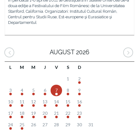
În perioada 1-6 aprilie 2011 se desfăşoară în Statele Unite cea de-a
doua ediţie a Festivalului de Film Românesc de la Universitatea
Stanford, California. Organizatori: Institutul Cultural Român,
Centrul pentru Studii Ruse, Est-europene şi Eurasiatice şi
Departamentul
AUGUST 2026
L
M
M
J
V
S
D
1
2
3
4
5
6
7
8
9
10
11
12
13
14
15
16
17
18
19
20
21
22
23
24
25
26
27
28
29
30
31