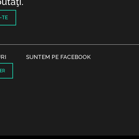
utăţi.
-TE
RI
SUNTEM PE FACEBOOK
ER