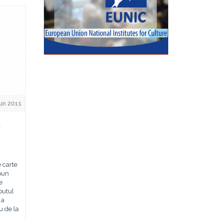
Jun 2011
a
 carte
pun
e
putul
 a
u de la