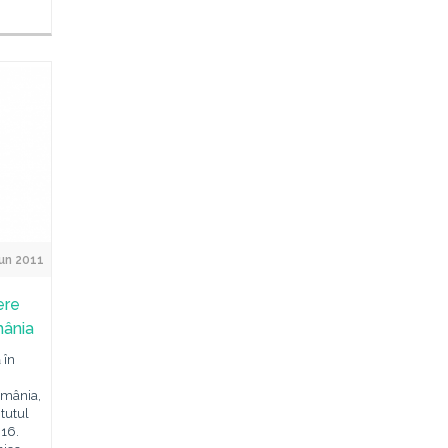
un 2011
ere
mânia
 în
omânia,
itutul
 16.