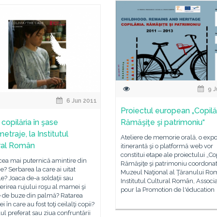
9 J
6 Jun 2011
Proiectul european „Copilăr
copilăria în şase
Rămăşiţe şi patrimoniu“
etraje, la Institutul
Ateliere de memorie orală, o expo
ral Român
itinerantă şi o platformă web vor
constitui etape ale proiectului „Cop
cea mai puternică amintire din
Rămăşiţe şi patrimoniu coordona
ie? Serbarea la care ai uitat
Muzeul Naţional al Ţăranului Ro
le? Joaca de-a soldaţii sau
Institutul Cultural Român, Associ
rirea rujului roşu al mamei şi
pour la Promotion de l'éducation
 de buze din palmă? Ratarea
i în care au fost toţi ceilalţi copii?
l preferat sau ziua confruntării