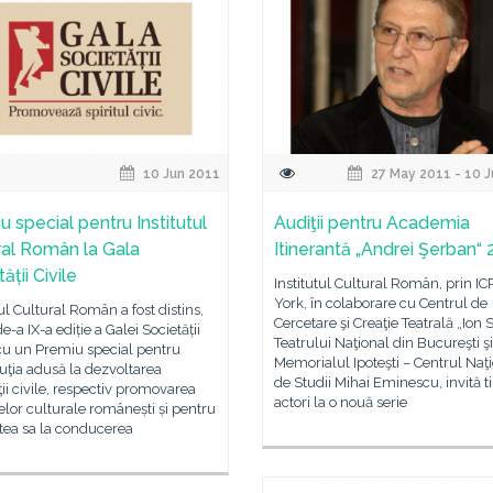
10 Jun 2011
27 May 2011 - 10 
u special pentru Institutul
Audiţii pentru Academia
ral Român la Gala
Itinerantă „Andrei Şerban“ 
ății Civile
Institutul Cultural Român, prin I
York, în colaborare cu Centrul de
tul Cultural Român a fost distins,
Cercetare şi Creaţie Teatrală „Ion 
e-a IX-a ediție a Galei Societății
Teatrului Naţional din Bucureşti şi
 cu un Premiu special pentru
Memorialul Ipoteşti – Centrul Naţ
uţia adusă la dezvoltarea
de Studii Mihai Eminescu, invită ti
ţii civile, respectiv promovarea
actori la o nouă serie
elor culturale românești și pentru
atea sa la conducerea