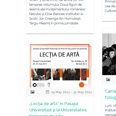
Primări
lansarea volumului Două figuri de
cea de-
seamă ale învăţământului românesc.
Cultur
Neculai şi Elisa Bancea institutori ai
Şcolii „Ion Creangă din Humuleşti,
Târgu-Neamţ în prima jumătate
Carna
25 May 2011 - 31 May 2011
fotogr
„Lecţia de artă”, în Pasajul
Luni, 1
Universității şi la Universitatea
Institu
vernisa