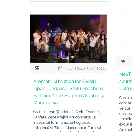
4 Jun 2011 - 5 Jun 2011
NexT: 
Aromânii și muzica lor. Ovidiu
scurtm
Lipan Țăndărică, Stelu Enache și
Cultu
Fanfara Zece Prăjini în Albania și
Care e 
Macedonia
copilăr
versuri
Ovidiu Lipan Țăndărică, Stelu Enache și
descope
Fanfara Zece Prăjini vor concerta, la
urmele
începutul lunii iunie, la Pogradec
excursie
(Albania) și Bitola (Macedonia). Turneul
Animalu