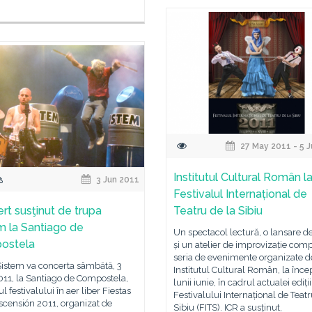
27 May 2011 - 5 
Institutul Cultural Român l
3 Jun 2011
Festivalul Internațional de
rt susţinut de trupa
Teatru de la Sibiu
m la Santiago de
Un spectacol lectură, o lansare de
ostela
și un atelier de improvizație com
seria de evenimente organizate d
Sistem va concerta sâmbătă, 3
Institutul Cultural Român, la înce
011, la Santiago de Compostela,
lunii iunie, în cadrul actualei ediții
l festivalului în aer liber Fiestas
Festivalului Internațional de Teatr
scensión 2011, organizat de
Sibiu (FITS). ICR a susținut,