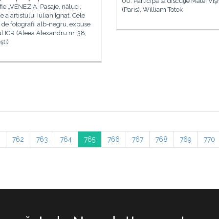
00. Participă la discuţie Matei Viş
fie „VENEZIA. Pasaje, năluci,
(Paris), William Totok
 a artistului Iulian Ignat. Cele
i de fotografii alb-negru, expuse
ul ICR (Aleea Alexandru nr. 38,
ti)
762
763
764
765
766
767
768
769
770