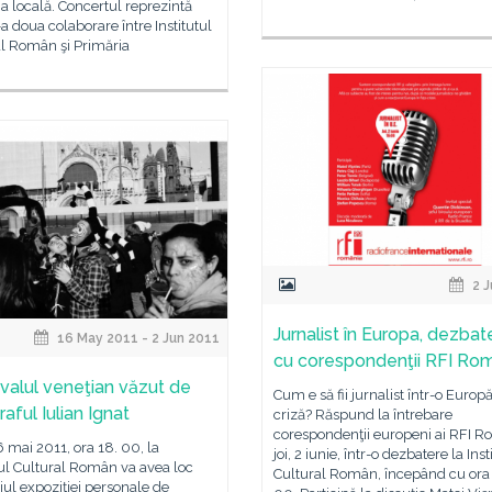
a locală. Concertul reprezintă
a doua colaborare între Institutul
al Român şi Primăria
2 J
Jurnalist în Europa, dezbat
16 May 2011 - 2 Jun 2011
cu corespondenţii RFI Ro
valul veneţian văzut de
Cum e să fii jurnalist într-o Europă
aful Iulian Ignat
criză? Răspund la întrebare
corespondenţii europeni ai RFI R
6 mai 2011, ora 18. 00, la
joi, 2 iunie, într-o dezbatere la Inst
tul Cultural Român va avea loc
Cultural Român, începând cu ora
jul expoziţiei personale de