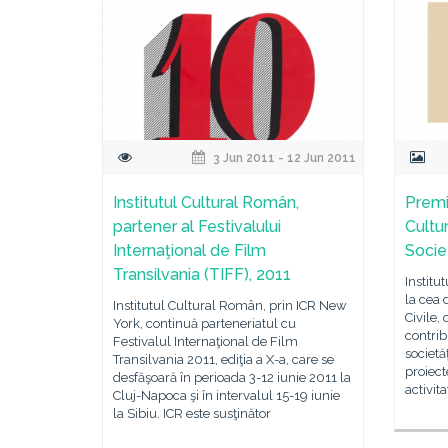
3 Jun 2011 - 12 Jun 2011
Institutul Cultural Român,
Premi
partener al Festivalului
Cultu
Internaţional de Film
Societ
Transilvania (TIFF), 2011
Institu
la cea d
Institutul Cultural Român, prin ICR New
Civile,
York, continuă parteneriatul cu
contrib
Festivalul Internaţional de Film
societă
Transilvania 2011, ediţia a X-a, care se
proiect
desfăşoară în perioada 3-12 iunie 2011 la
activit
Cluj-Napoca şi în intervalul 15-19 iunie
la Sibiu. ICR este susţinător