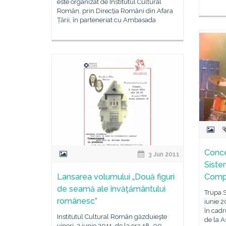
este organizat de Institutul Cultural
Român, prin Direcția Români din Afara
Țării, în parteneriat cu Ambasada
Conce
3 Jun 2011
Siste
Lansarea volumului „Două figuri
Comp
de seamă ale învăţământului
Trupa 
românesc”
iunie 2
în cadru
Institutul Cultural Român găzduieşte
de la A
vineri, 3 iunie 2011, de la ora 18. 00,