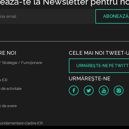
ază-te la Newsletter pentru no
ABONEAZĂ
RE NOI
CELE MAI NOI TWEET-U
/ Strategie / Funcţionare
URMĂREŞTE-NE PE TWITT
URMĂREŞTE-NE
a ICR
de activitate
i de avere
fundamentare cladire ICR