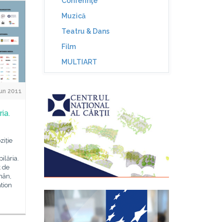
Conferinţe
Muzică
Teatru & Dans
Film
MULTIART
un 2011
ia.
ziție
ilăria.
t de
mân,
ation