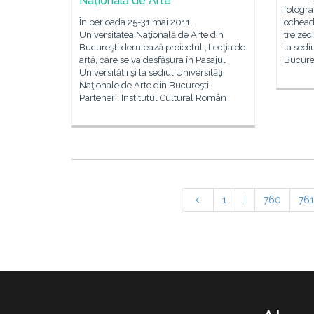
Naţională de Arte
fotogra
În perioada 25-31 mai 2011,
ocheade
Universitatea Naţională de Arte din
treizec
Bucureşti derulează proiectul „Lecţia de
la sedi
artă, care se va desfăşura în Pasajul
Bucureş
Universității şi la sediul Universităţii
Naţionale de Arte din Bucureşti.
Parteneri: Institutul Cultural Român
1
|
760
761