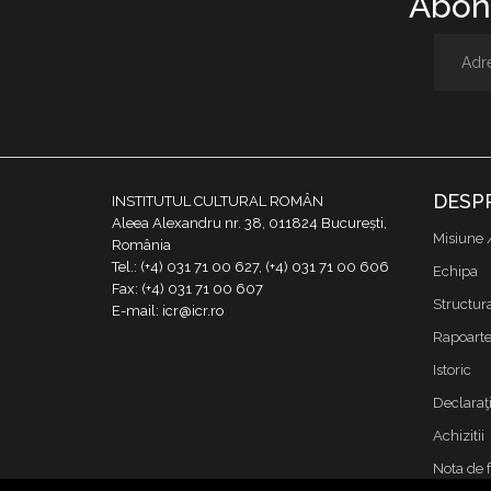
Abone
DESP
INSTITUTUL CULTURAL ROMÂN
Aleea Alexandru nr. 38, 011824 București,
Misiune 
România
Tel.: (+4) 031 71 00 627, (+4) 031 71 00 606
Echipa
Fax: (+4) 031 71 00 607
Structur
E-mail: icr@icr.ro
Rapoarte 
Istoric
Declaraţi
Achizitii
Nota de 