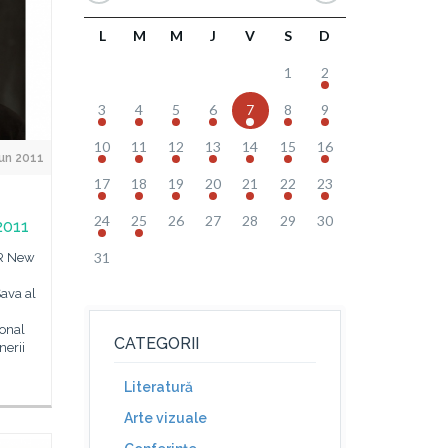
L
M
M
J
V
S
D
1
2
3
4
5
6
7
8
9
10
11
12
13
14
15
16
Jun 2011
17
18
19
20
21
22
23
24
25
26
27
28
29
30
2011
31
CR New
Sava al
ional
CATEGORII
nerii
Literatură
Arte vizuale