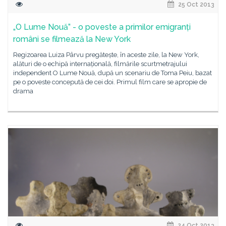
25 Oct 2013
„O Lume Nouă” - o poveste a primilor emigranți
români se filmează la New York
Regizoarea Luiza Pârvu pregătește, în aceste zile, la New York,
alături de o echipă internațională, filmările scurtmetrajului
independent O Lume Nouă, după un scenariu de Toma Peiu, bazat
pe o poveste concepută de cei doi. Primul film care se apropie de
drama
24 Oct 2013