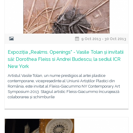
9 Oct 2013 - 30 Oct 2013
Expoziția „Realms. Openings” - Vasile Tolan și invitatii
săi: Dorothea Fleiss si Andrei Budescu, la sediul ICR
New York
Artistul Vasile Tolan, un nume prestigios al artei plastice
contemporane, vicepreședinte al Uniunii Artiștilor Plastici din
România, este invitat al Fleiss-Giacummo NY Contemporary Art
Symposium 2013. Stagiul artistic Fleiss-Giacummo încurajează
colaborarea și schimburile