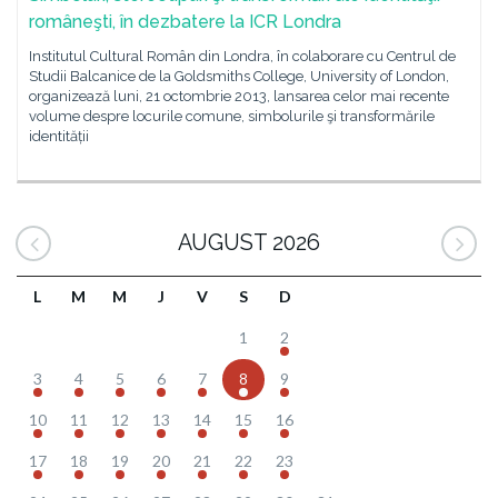
româneşti, în dezbatere la ICR Londra
Institutul Cultural Român din Londra, în colaborare cu Centrul de
Studii Balcanice de la Goldsmiths College, University of London,
organizează luni, 21 octombrie 2013, lansarea celor mai recente
volume despre locurile comune, simbolurile şi transformările
identității
AUGUST 2026
L
M
M
J
V
S
D
1
2
3
4
5
6
7
8
9
10
11
12
13
14
15
16
17
18
19
20
21
22
23