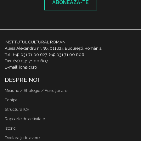
ABONEAZĂ-TE
INSTITUTUL CULTURAL ROMÂN
Aleea Alexandru nr. 38, 011824 București, România
Tel.: (+4) 031 71 00 627, (+4) 031 71 00 606
Fax: (+4) 031 71 00 607
E-mail: icr@icr.ro
DESPRE NOI
Misiune / Strategie / Funcţionare
Echipa
Structura ICR
Rapoarte de activitate
Istoric
Declaraţii de avere