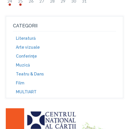
24
25
26
27
28
29
30
31
CATEGORII
Literatură
Arte vizuale
Conferinţe
Muzică
Teatru & Dans
Film
MULTIART