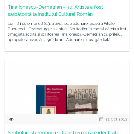
Tina Ionescu-Demetrian - 90. Artista a fost
sărbătorită la Institutul Cultural Român
Luni, 21 octombrie 2013, a avut loc o adunare festivă a Filialei
București – Dramaturgie a Uniunii Scriitorilor în cadrul căreia a fost
omagiată actrița și scriitoarea Tina Ionescu-Demetrian cu prilejul
apropiatei aniversări a 90 de ani. Adunarea a fost găzduită
21 Oct 2013
Simboluri, stereotipuri şi transformări ale identităţii