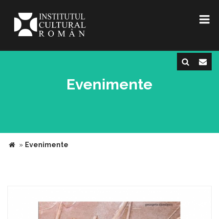
Evenimente
»
Evenimente