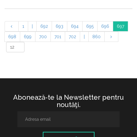
1
|
692
693
694
695
696
697
698
699
700
701
702
|
860
Abonează-te la Newsletter pentru
noutăţi.