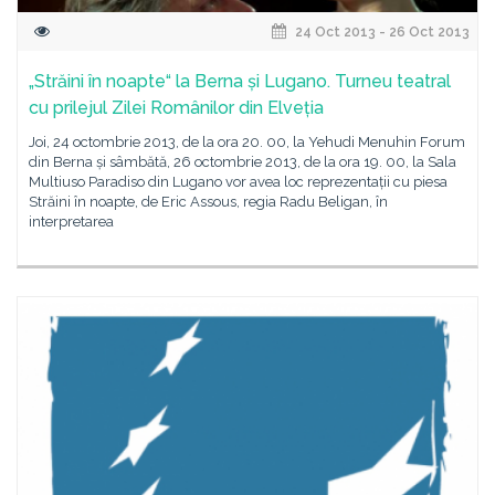
24 Oct 2013 - 26 Oct 2013
„Străini în noapte“ la Berna și Lugano. Turneu teatral
cu prilejul Zilei Românilor din Elveția
Joi, 24 octombrie 2013, de la ora 20. 00, la Yehudi Menuhin Forum
din Berna și sâmbătă, 26 octombrie 2013, de la ora 19. 00, la Sala
Multiuso Paradiso din Lugano vor avea loc reprezentații cu piesa
Străini în noapte, de Eric Assous, regia Radu Beligan, în
interpretarea