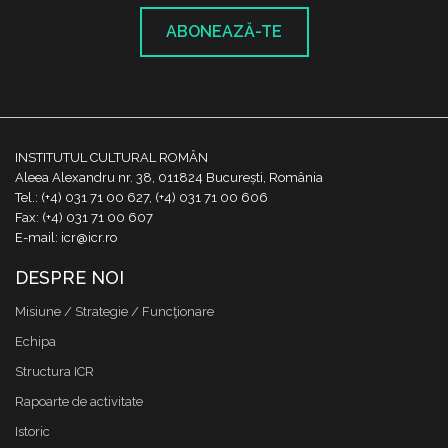
ABONEAZĂ-TE
INSTITUTUL CULTURAL ROMÂN
Aleea Alexandru nr. 38, 011824 București, România
Tel.: (+4) 031 71 00 627, (+4) 031 71 00 606
Fax: (+4) 031 71 00 607
E-mail: icr@icr.ro
DESPRE NOI
Misiune / Strategie / Funcţionare
Echipa
Structura ICR
Rapoarte de activitate
Istoric