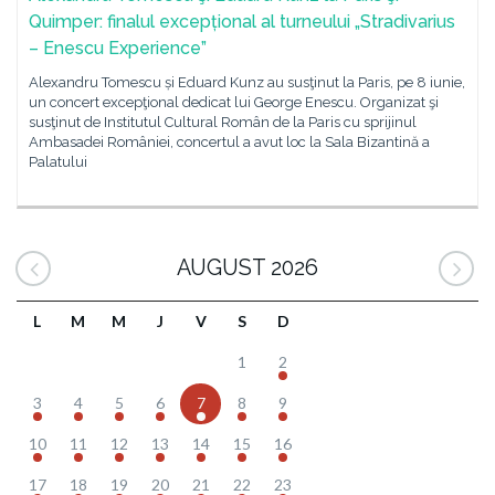
Quimper: finalul excepțional al turneului „Stradivarius
– Enescu Experience”
Alexandru Tomescu și Eduard Kunz au susţinut la Paris, pe 8 iunie,
un concert excepţional dedicat lui George Enescu. Organizat şi
susţinut de Institutul Cultural Român de la Paris cu sprijinul
Ambasadei României, concertul a avut loc la Sala Bizantină a
Palatului
AUGUST 2026
L
M
M
J
V
S
D
1
2
3
4
5
6
7
8
9
10
11
12
13
14
15
16
17
18
19
20
21
22
23