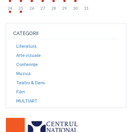
24
25
26
27
28
29
30
31
CATEGORII
Literatură
Arte vizuale
Conferinţe
Muzică
Teatru & Dans
Film
MULTIART