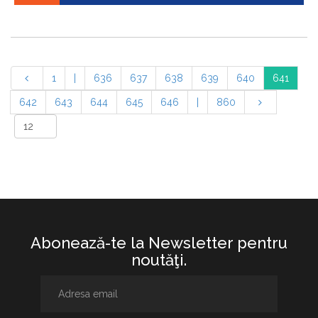
1
|
636
637
638
639
640
641
642
643
644
645
646
|
860
Abonează-te la Newsletter pentru
noutăţi.