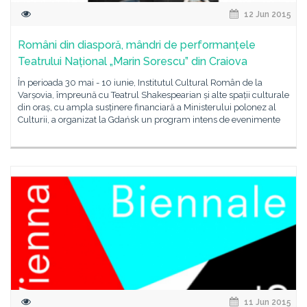
12 Jun 2015
Români din diasporă, mândri de performanțele
Teatrului Național „Marin Sorescu” din Craiova
În perioada 30 mai - 10 iunie, Institutul Cultural Român de la
Varșovia, împreună cu Teatrul Shakespearian și alte spații culturale
din oraș, cu ampla susținere financiară a Ministerului polonez al
Culturii, a organizat la Gdańsk un program intens de evenimente
11 Jun 2015