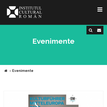
Evenimente
»
Evenimente