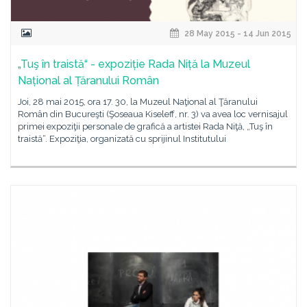
28 May 2015 - 14 Jun 2015
„Tuş în traistă“ - expoziție Rada Niță la Muzeul
Național al Țăranului Român
Joi, 28 mai 2015, ora 17. 30, la Muzeul Naţional al Ţăranului
Român din Bucureşti (Şoseaua Kiseleff, nr. 3) va avea loc vernisajul
primei expoziţii personale de grafică a artistei Rada Niţă, „Tuş în
traistă“. Expoziţia, organizată cu sprijinul Institutului