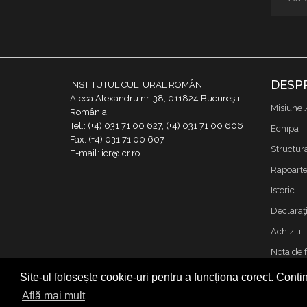
DESP
INSTITUTUL CULTURAL ROMÂN
Aleea Alexandru nr. 38, 011824 București,
Misiune 
România
Tel.: (+4) 031 71 00 627, (+4) 031 71 00 606
Echipa
Fax: (+4) 031 71 00 607
Structur
E-mail: icr@icr.ro
Rapoarte 
Istoric
Declaraţi
Achizitii
Nota de 
Contact
Site-ul folosește cookie-uri pentru a funcționa corect. Contin
Cookies &
Află mai mult