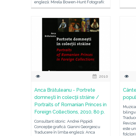
engleză: Mirela Bowen-Hunt Fotografii:
Viorel Grigore, Sebastian Bertalan, Ion
Grigorescu Concepţie grafică: Anca
Adina Cojocaru, Victor Bartiş
2010
Anca Brătuleanu - Portrete
Cânte
domneşti în colecţii străine /
popul
Portraits of Romanian Princes in
Muzica 
Foreign Collections, 2010, 80 p.
biling
Traduc
Consultant istoric: Andrei Pippidi
Revizie
Concepţie grafică: Gianini Georgescu
este un
Traducere în limba engleză: Anca
folclori