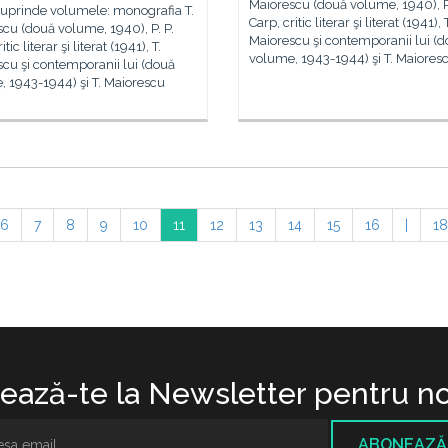
Maiorescu (două volume, 1940), P.
cuprinde volumele: monografia T.
Carp, critic literar şi literat (1941), 
cu (două volume, 1940), P. P.
Maiorescu şi contemporanii lui (
itic literar şi literat (1941), T.
volume, 1943-1944) şi T. Maiores
cu şi contemporanii lui (două
 1943-1944) şi T. Maiorescu
6
7
8
9
10
11
12
13
14
15
16
|
18
ază-te la Newsletter pentru no
ABONEAZĂ