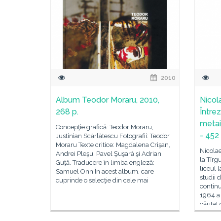
2010
Album Teodor Moraru, 2010,
Nicol
268 p.
Întreză
metais
Concepţie grafică: Teodor Moraru,
- 452 
Justinian Scărlătescu Fotografii: Teodor
Moraru Texte critice: Magdalena Crişan,
Nicolae
Andrei Pleşu, Pavel Şuşară şi Adrian
la Tîrg
Guţă. Traducere în limba engleză:
liceul l
Samuel Onn În acest album, care
studii d
cuprinde o selecţie din cele mai
continu
1964 a t
căutat 