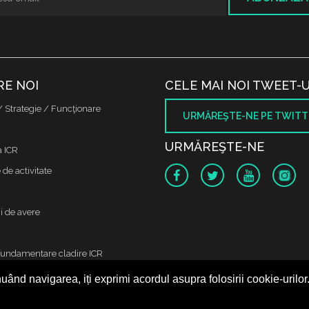
RE NOI
CELE MAI NOI TWEET-U
/ Strategie / Funcţionare
URMĂREŞTE-NE PE TWITT
URMĂREŞTE-NE
a ICR
de activitate
i de avere
fundamentare cladire ICR
uând navigarea, iți exprimi acordul asupra folosirii cookie-urilor
 protectia datelor