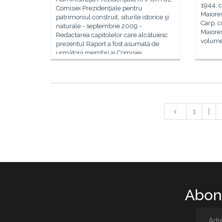
1944, 
Comisiei Prezidenţiale pentru
Maiores
patrimoniul construit, siturile istorice şi
Carp, cr
naturale - septembrie 2009 -
Maiores
Redactarea capitolelor care alcătuiesc
volume,
prezentul Raport a fost asumată de
următorii membri ai Comisiei
Prezidenţiale
1
|
Abone