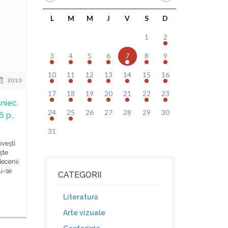
L
M
M
J
V
S
D
1
2
3
4
5
6
7
8
9
10
11
12
13
14
15
16
2010
17
18
19
20
21
22
23
niec.
24
25
26
27
28
29
30
6 p.,
31
veşti
şte
decenii
u-se
CATEGORII
Literatură
Arte vizuale