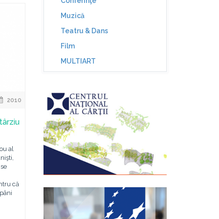
Conferinţe
Muzică
Teatru & Dans
Film
MULTIART
2010
târziu
ou al
işti,
 se
ntru că
ăpâni