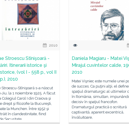
2010
ae Stroescu Stînişoară -
Daniela Magiaru - Matei Viş
riri. Itinerarii istorice şi
Mirajul cuvintelor calde, 19
torice, (vol I - 558 p., vol II
2010
p.), 2010
Matei Vişniec este numele unei po
de succes. Ca puţini alţii, el define
 Stroescu-Stînişoară s-a născut
spaţiul dramaturgic al ultimelor 
u-Jiu, la 1 noiembrie 1925. A făcut
în România, simultan, impunând
a Colegiul Carol I din Craiova şi
decisiv în spaţiul francofon.
e drept şi filozofie la Bucureşti,
Dramaturgul practică o scriitură
ate la Munchen. Între 1952 şi
captivantă, aparent excentrică,
răit în clandestinitate, fiind
învăluitoare,
de Securitate