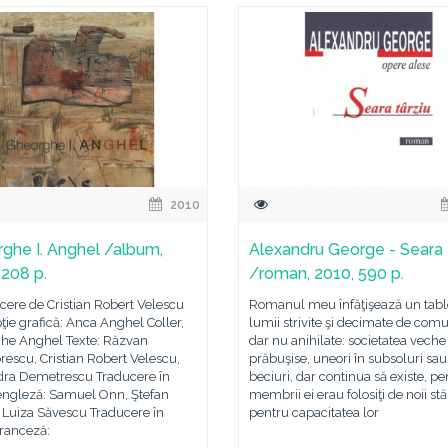
2010
ghe I. Anghel /album,
Alexandru George - Seara 
 208 p.
/roman, 2010, 590 p.
cere de Cristian Robert Velescu
Romanul meu înfăţişează un tabl
ie grafică: Anca Anghel Coller,
lumii strivite şi decimate de comun
he Anghel Texte: Răzvan
dar nu anihilate: societatea veche
escu, Cristian Robert Velescu,
prăbuşise, uneori în subsoluri sau
ra Demetrescu Traducere în
beciuri, dar continua să existe, pe
engleză: Samuel Onn, Ştefan
membrii ei erau folosiţi de noii st
 Luiza Săvescu Traducere în
pentru capacitatea lor
franceză: