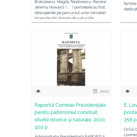
Brătuleanu, Magda Teodorescu. Review:
familie
Jeremy Howard. (. . . ) portretele au fost
dedica
descoperite pe parcursul unor cercetări
începute din dorinţa de a elucida
2010
Raportul Comisiei Prezidenţiale
E. Lo
pentru patrimoniul construit,
poster
siturile istorice şi naturale, 2010,
258 p
402 p.
Ciclul d
Lovines
Administraţia Prezidenţială RAPORTUL