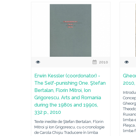
2010
Erwin Kessler (coordonator) -
Gheor
The Self-punishing One. Ştefan
2010,
Bertalan, Florin Mitroi, Ion
Introdu
Grigorescu. Arts and Romania
Concepţ
Gheorg
during the 1980s and 1990s,
Theodor
332 p., 2010
Ruxand
limba 
Texte inedite de Ştefan Bertalan, Florin
Pleşca,
Mitroi şi Ion Grigorescu, cu o cronologie
limba 
de Carola Chişiu Traducere în limba