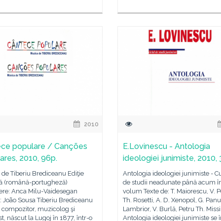
2010
ce populare / Canções
E.Lovinescu - Antologia
ares, 2010, 96p.
ideologiei junimiste, 2010,
de Tiberiu Brediceanu Ediţie
Antologia ideologiei junimiste - 
vă (română-portugheză)
de studii neadunate până acum î
ere: Anca Milu-Vaidesegan
volum Texte de: T. Maiorescu, V. P
: João Sousa Tiberiu Brediceanu
Th. Rosetti, A. D. Xenopol, G. Panu,
 compozitor, muzicolog şi
Lambrior, V. Burlă, Petru Th. Miss
st, născut la Lugoj în 1877, într-o
Antologia ideologiei junimiste se 