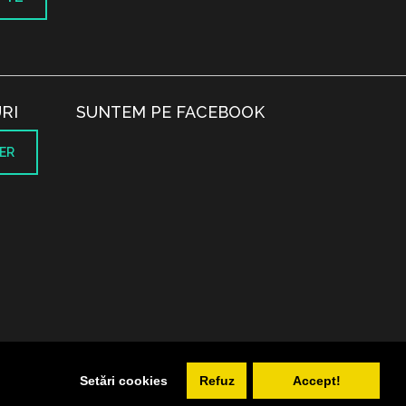
RI
SUNTEM PE FACEBOOK
ER
.
Setări cookies
Refuz
Accept!