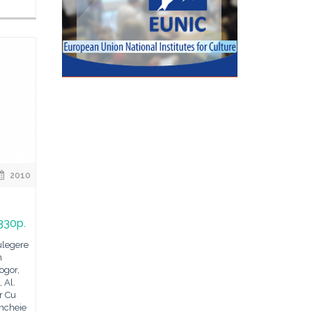
2010
 330p.
Culegere
n
ogor,
 Al.
ir Cu
încheie