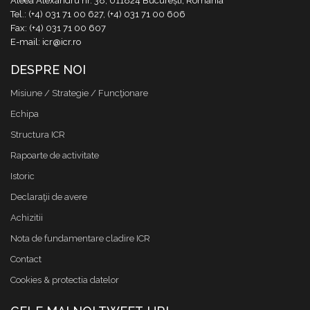
Aleea Alexandru nr. 38, 011824 București, România
Tel.: (+4) 031 71 00 627, (+4) 031 71 00 606
Fax: (+4) 031 71 00 607
E-mail: icr@icr.ro
DESPRE NOI
Misiune / Strategie / Funcţionare
Echipa
Structura ICR
Rapoarte de activitate
Istoric
Declaraţii de avere
Achizitii
Nota de fundamentare cladire ICR
Contact
Cookies & protectia datelor