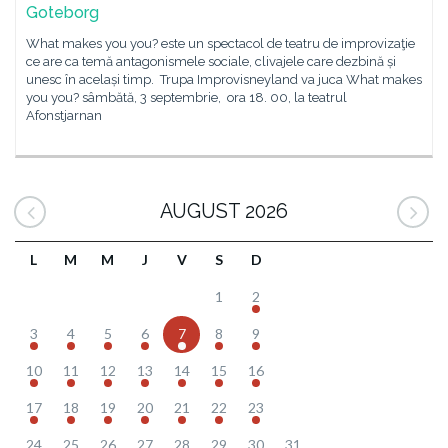
Goteborg
What makes you you? este un spectacol de teatru de improvizaţie
ce are ca temă antagonismele sociale, clivajele care dezbină și
unesc în același timp. Trupa Improvisneyland va juca What makes
you you? sâmbătă, 3 septembrie, ora 18. 00, la teatrul
Afonstjarnan
AUGUST 2026
L
M
M
J
V
S
D
1
2
3
4
5
6
7
8
9
10
11
12
13
14
15
16
17
18
19
20
21
22
23
24
25
26
27
28
29
30
31