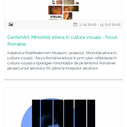
1 Jul 2016 - 15 Oct 2016
CentenArt. Minorități etnice în cultura vizuală - focus
România
Iniţiativă a PostModernism Museum, proiectul „Minorităţi etnice în
cultura vizuală - focus România aduce în prim plan reflectarea în
cultura vizuală a tipologiei minorităţilor de pe teritoriul României,
pe parcursul secolului XX, până la începutul secolului