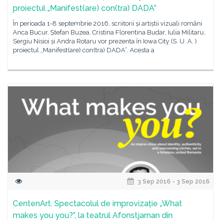
proiectul „Manifest(are) con(tra) DADA”
În perioada 1-8 septembrie 2016, scriitorii și artiștii vizuali români
Anca Bucur, Ștefan Buzea, Cristina Florentina Budar, Iulia Militaru,
Sergiu Nisioi și Andra Rotaru vor prezenta în Iowa City (S. U. A. )
proiectul „Manifest(are) con(tra) DADA”. Acesta a
3 Sep 2016 - 3 Sep 2016
CentenArt. Spectacolul de improvizație „What
makes you you?”, la teatrul Afonstjarnan din