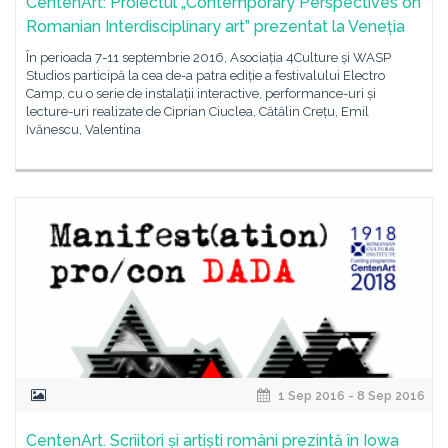
CentenArt: Proiectul „Contemporary Perspectives on
Romanian Interdisciplinary art” prezentat la Veneția
În perioada 7-11 septembrie 2016, Asociația 4Culture și WASP
Studios participă la cea de-a patra ediție a festivalului Electro
Camp, cu o serie de instalații interactive, performance-uri și
lecture-uri realizate de Ciprian Ciuclea, Cătălin Crețu, Emil
Ivănescu, Valentina
1 Sep 2016 - 8 Sep 2016
CentenArt. Scriitori și artiști români prezintă în Iowa