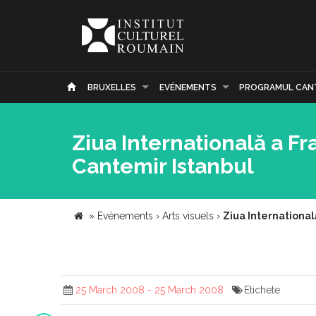
BRUXELLES
EVÉNEMENTS
PROGRAMUL CAN
Ziua Internatională a Fr
Cantemir Istanbul
»
Evénements
›
Arts visuels
›
Ziua International
25 March 2008 - 25 March 2008
Etichete