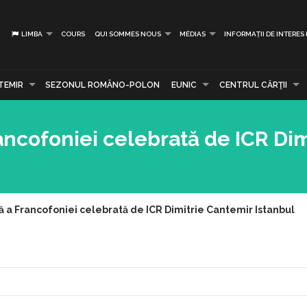
LIMBA
COURS
QUI SOMMES NOUS
MÉDIAS
INFORMAȚII DE INTERES
TEMIR
SEZONUL ROMÂNO-POLON
EUNIC
CENTRUL CĂRŢII
ancofoniei celebrată de ICR Dim
ă a Francofoniei celebrată de ICR Dimitrie Cantemir Istanbul