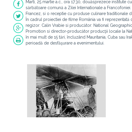
Marti, 25 martie a.c., ora 17.30, douăsprezece institute c
sărbătoare comună a Zilei Internationale a Francofoniei. 
Francez, si o receptie cu produse culinare traditionale di
În cadrul proiectiei de filme România va fi reprezentată
regizor: Calin Vrabie si producător: National Geographi
Promotion si director-producător producţii locale la Na
în mai mult de 15 tări, încluzând Mauritania, Cuba sau Irak
perioadă de desfăşurare a evenimentului.