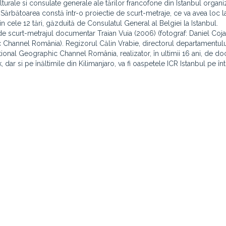
ulturale si consulate generale ale tărilor francofone din Istanbul organ
Sărbătoarea constă într-o proiectie de scurt-metraje, ce va avea loc la 
n cele 12 tări, găzduită de Consulatul General al Belgiei la Istanbul.
 de scurt-metrajul documentar Traian Vuia (2006) (fotograf: Daniel Coja
c Channel România). Regizorul Călin Vrabie, directorul departamentulu
tional Geographic Channel România, realizator, în ultimii 16 ani, de 
, dar si pe înăltimile din Kilimanjaro, va fi oaspetele ICR Istanbul pe în