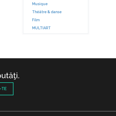
Musique
Théâtre & danse
Film
MULTIART
utăţi.
-TE