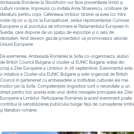
Ambasada României la Stockholm vor face prezentarea limbii și
culturii române, împreună cu invitata Arina Stoenescu, scriitoare de
literatură pentru copii. Cafeneaua limbilor străine va avea loc între
orele 09.00 și 15.00 la Europahuset, sediul reprezentanţei Comisiei
Europene şi al punctului de informare al Parlamentului European în
Suedia, care dispune de un spaţiu de expoziţie şi o sală de
dezbateri, fiind deseori gazda proiectelor ce promovează valorile
Uniunii Europene.
De asemenea, Ambasada României la Sofia co-organizează, alături
de British Council Bulgaria și cluster-ul EUNIC Bulgaria, ediția din
2019 a Zilei Europene a Limbilor, în 26 septembrie. Evenimentul este
o inițiativă a Cluster-ului EUNIC Bulgaria şi este organizat de British
Council în parteneriat cu ambasadele și institutele culturale ale mai
multor ţări la Sofia. Competenţele lingvistice sunt o necesitate şi un
drept pentru toţi: acesta este unul dintre mesajele principale ale Zilei
Europene a Limbilor. Participarea României la acest eveniment poate
contribui la sensibilizarea publicului bulgar față de cunoaşterea limbii
şi literaturii române.