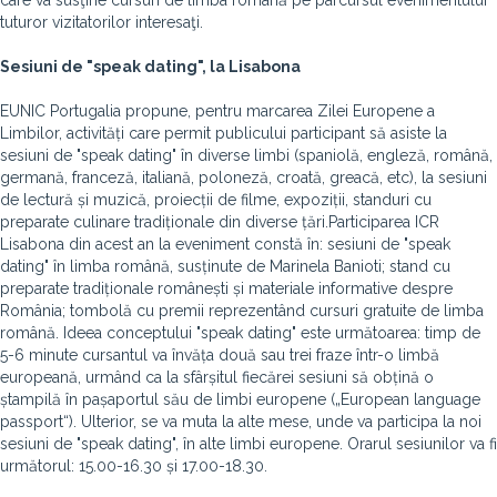
care va susţine cursuri de limba română pe parcursul evenimentului
tuturor vizitatorilor interesaţi.
Sesiuni de "speak dating", la Lisabona
EUNIC Portugalia propune, pentru marcarea Zilei Europene a
Limbilor, activități care permit publicului participant să asiste la
sesiuni de "speak dating" în diverse limbi (spaniolă, engleză, română,
germană, franceză, italiană, poloneză, croată, greacă, etc), la sesiuni
de lectură și muzică, proiecții de filme, expoziții, standuri cu
preparate culinare tradiționale din diverse țări.Participarea ICR
Lisabona din acest an la eveniment constă în: sesiuni de "speak
dating" în limba română, susținute de
Marinela Banioti; stand cu
preparate tradiționale românești și materiale informative despre
România; tombolă cu premii reprezentând cursuri gratuite de limba
română. Ideea conceptului "speak dating" este următoarea: timp de
5-6 minute cursantul va învăța două sau trei fraze într-o limbă
europeană, urmând ca la sfârșitul fiecărei sesiuni să obțină o
ștampilă în pașaportul său de limbi europene („European language
passport“). Ulterior, se va muta la alte mese, unde va participa la noi
sesiuni de "speak dating", în alte limbi europene. Orarul sesiunilor va fi
următorul: 15.00-16.30 și 17.00-18.30.