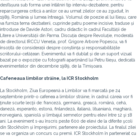
desfășura sub forma unei întâlniri tip interviu-dezbatere, pentru
reparcurgerea critică a anilor ce au urmat zilelor ce au zguduit, în
1989, România și lumea întreagă. Volumul de poezie al lui Ilieșu, care
va furniza tema dezbaterii, cuprinde patru poeme incisive, traduse și
introduse de Davide Astori, cadru didactic în cadrul Facultății de
Litere a Universității din Parma. Discuția despre Revoluție, moderată
de directorul IRCCU Veneția, prof. Grigore Arbore Popescu, va fi
însoțită de considerații despre conștiința și responsabilitățile
scriitorului-cetățean. Evenimentul va fi dublat și de un suport vizual
bazat pe o expoziție cu fotografii aparținând lui Petru Ilieșu, dedicată
evenimentelor din decembrie 1989, de la Timișoara.
Cafeneaua limbilor străine, la ICR Stockholm
La Stockholm, Ziua Europeană a Limbilor va fi marcată pe
24
septembrie printr-o cafenea a limbilor străine, în cadrul căreia vor fi
ţinute scurte lecţii de: franceză, germană, greacă, română, cehă,
daneză, esperanto, estonă, finlandeză, italiană, lituaniană, maghiară,
norvegiană, spaniolă și limbajul semnelor pentru elevi între 12 şi 18
ani. La eveniment s-au înscris peste 600 de elevi de la diferite şcoli
din Stockholm și împrejurimi, partenere ale proiectului. La finalul zilei
se va organiza un concurs cu premii. ICR Stockholm în parteneriat cu