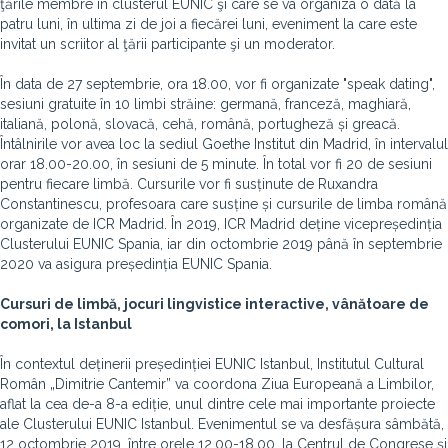
ţările membre în clusterul EUNIC şi care se va organiza o dată la
patru luni, în ultima zi de joi a fiecărei luni, eveniment la care este
invitat un scriitor al ţării participante şi un moderator.
În data de 27 septembrie, ora 18.00, vor fi organizate "speak dating",
sesiuni gratuite în 10 limbi străine: germană, franceză, maghiară,
italiană, polonă, slovacă, cehă, română, portugheză și greacă.
Întâlnirile vor avea loc la sediul Goethe Institut din Madrid, în intervalul
orar 18.00-20.00, în sesiuni de 5 minute. În total vor fi 20 de sesiuni
pentru fiecare limbă. Cursurile vor fi susținute de Ruxandra
Constantinescu, profesoara care susține și cursurile de limba română
organizate de ICR Madrid. În 2019, ICR Madrid deține vicepreședinția
Clusterului EUNIC Spania, iar din octombrie 2019 până în septembrie
2020 va asigura președinția EUNIC Spania.
Cursuri de limbă, jocuri lingvistice interactive
, vânătoare de
comori, la Istanbul
În contextul deținerii președinției EUNIC Istanbul, Institutul Cultural
Român „Dimitrie Cantemir” va coordona Ziua Europeană a Limbilor,
aflat la cea de-a 8-a ediție, unul dintre cele mai importante proiecte
ale Clusterului EUNIC Istanbul. Evenimentul se va desfășura sâmbătă,
12 octombrie 2019, între orele 12.00-18.00, la Centrul de Congrese și