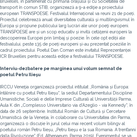
Bruxelles, în parteneriat cu primăria orașului și cu Societatea de
transport în comun STIB, organizează a 9-a ediţie a proiectului
european TRANSPOESIE. Festivalul Internațional va reuni 21 de poeți.
Proiectul celebrează anual diversitatea culturală şi multilingvismul în
Europa și propune publicului larg lucrări ale unor poeţi europeni.
TRANSPOESIE are și un scop educativ și invită cetăţenii europeni la
descoperirea Europei prin limbaj și poezie. În cele opt ediții ale
festivalului, peste 135 de poeți europeni și-au prezentat poeziile în
cadrul proiectului. Poetul Dan Coman este invitatul Reprezentanței
ICR Bruxelles pentru această ediție a festivalului TRANSPOESIE.
Interviu-dezbatere pe marginea unui volum semnat de
poetul
Petru Ilieşu
IRCCU Veneţia organizează proiectul intitulat ,,România și Europa:
întâlnire cu poetul Petru Ilieșu”, la sediul Departamentului Discipline
Umanistiche, Sociali e delle Imprese Culturali al Universității Parma,
Aula K din „Complesso Universitario via d’Azeglio - via Kennedy”, în
data de 26 septembrie. Institutul Român de Cultură și Cercetare
Umanistică de la Veneția, în colaborare cu Universitatea din Parma,
organizează o discuție în jurul celui mai recent volum bilingv al
poetului român Petru Ilieșu, „Petru Ilieşu e la sua Romania. A trent’anni
dalla Rivoluzione” (Ed. Athenaeum, Parma 2019). Evenimentul se va