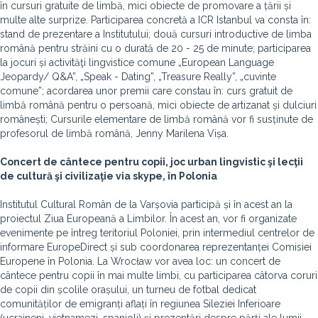
în cursuri gratuite de limbă, mici obiecte de promovare a țării și
multe alte surprize. Participarea concretă a ICR Istanbul va consta în:
stand de prezentare a Institutului; două cursuri introductive de limba
română pentru străini cu o durată de 20 - 25 de minute; participarea
la jocuri și activităţi lingvistice comune „European Language
Jeopardy/ Q&A”, „Speak - Dating”, „Treasure Really”, „cuvinte
comune”; acordarea unor premii care constau în: curs gratuit de
limbă română pentru o persoană, mici obiecte de artizanat și dulciuri
românești; Cursurile elementare de limbă română vor fi susținute de
profesorul de limbă română, Jenny Marilena Vișa.
Concert de cântece pentru copii, joc urban lingvistic şi lecţii
de cultură şi civilizaţie via skype, în Polonia
Institutul Cultural Român de la Varșovia participă și în acest an la
proiectul Ziua Europeană a Limbilor. În acest an, vor fi organizate
evenimente pe întreg teritoriul Poloniei, prin intermediul centrelor de
informare EuropeDirect și sub coordonarea reprezentanței Comisiei
Europene în Polonia. La Wrocław vor avea loc: un concert de
cântece pentru copii în mai multe limbi, cu participarea câtorva coruri
de copii din școlile orașului, un turneu de fotbal dedicat
comunităților de emigranți aflați în regiunea Sileziei Inferioare