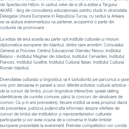
de Spectacole Hilton, în cadrul celei de-a 18-a ediție a Târgului
AKARE - târg de consultanță educațională pentru studii în străinătate.
Delegația Uniunii Europene în Republica Turcia, cu sediul la Ankara,
se va alătura evenimentului ca partener, acoperind o parte din
costurile de promovare.
La ediția de anul acesta iau parte opt institute culturale și misiuni
diplomatice europene din Istanbul, dintre care amintim: Consulatul
General al Poloniei, Centrul Educațional Olandez Nesso, Institutul
Balassi - Institutul Maghiar din Istanbul, Institutul Cervantes, Institutul
Francez, Institutul Goethe, Institutul Cultural Italian, Institutul Cultural
Român Istanbul.
Diversitatea culturală și lingvistică va fi sărbătorită pe parcursul a șase
ore, prin derularea în paralel a unor diferite activități cultural-artistice -
de la cursuri de limbă, jocuri lingvistice interactive, speak-dating,
identificarea de cuvinte comune, până la concurs de vânătoare de
comori. Ca şi în anii precedenţi, fiecare institut va avea propriul stand
de prezentare, publicul putând afla informații despre ofertele de
cursuri de limbă ale institutelor și reprezentanțelor culturale
participante și vor avea ocazia de a conversa în toate limbile
europene prezentate la eveniment. Premiile competițiilor vor consta