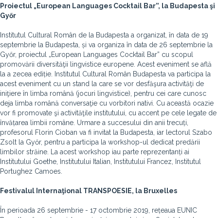
Proiectul „European Languages Cocktail Bar”,
la Budapesta şi
Győr
Institutul Cultural Român de la Budapesta a organizat, în data de 19
septembrie la Budapesta, și va organiza în data de 26 septembrie la
Győr, proiectul „European Languages Cocktail Bar” cu scopul
promovării diversităţii lingvistice europene. Acest eveniment se află
la a zecea ediție. Institutul Cultural Român Budapesta va participa la
acest eveniment cu un stand la care se vor desfăşura activităţi de
iniţiere în limba română (jocuri lingvistice), pentru cei care cunosc
deja limba română conversaţie cu vorbitori nativi. Cu această ocazie
vor fi promovate şi activităţile institutului, cu accent pe cele legate de
învățarea limbii române. Urmare a succesului din anii trecuți,
profesorul Florin Cioban va fi invitat la Budapesta, iar lectorul Szabo
Zsolt la Győr, pentru a participa la workshop-ul dedicat predării
limbilor străine. La acest workshop iau parte reprezentanți ai
Institutului Goethe, Institutului Italian, Institutului Francez, Institutul
Portughez Camoes.
Festivalul Internaţional TRANSPOESIE, la Bruxelles
În perioada 26 septembrie - 17 octombrie 2019, rețeaua EUNIC