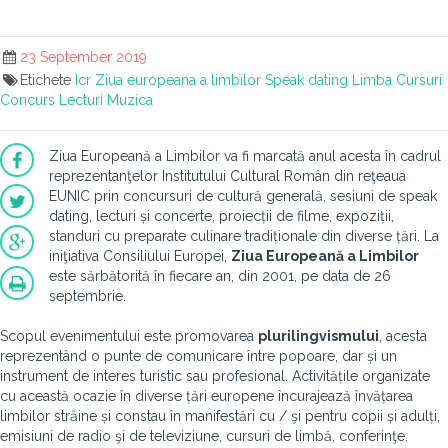
23 September 2019
Etichete
Icr
Ziua europeana a limbilor
Speak dating
Limba
Cursuri
Concurs
Lecturi
Muzica
Ziua Europeană a Limbilor va fi marcată anul acesta în cadrul
reprezentanţelor Institutului Cultural Român din reţeaua
EUNIC prin concursuri de cultură generală, sesiuni de speak
dating, lecturi și concerte, proiecții de filme, expoziții,
standuri cu preparate culinare tradiționale din diverse țări. La
iniţiativa Consiliului Europei,
Ziua Europeană a Limbilor
este sărbătorită în fiecare an, din 2001, pe data de 26
septembrie.
Scopul evenimentului este promovarea
plurilingvismului
, acesta
reprezentând o punte de comunicare între popoare, dar și un
instrument de interes turistic sau profesional. Activitățile organizate
cu această ocazie în diverse țări europene încurajează învățarea
limbilor străine și constau în manifestări cu / şi pentru copii și adulți,
emisiuni de radio şi de televiziune, cursuri de limbă, conferinţe.