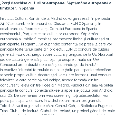
„Porţi deschise culturilor europene. Săptămâna europeană a
limbilor”, în Spania
Institutul Cultural Român de la Madrid co-organizează, în perioada
24-27 septembrie, împreună cu Cluster-ul EUNIC Spania, și în
colaborare cu Reprezentanța Comisiei Europene în Spania,
evenimentul „Porţi deschise culturilor europene. Săptămâna
europeană a limbilor”, menit să promoveze limba și cultura țărilor
participante. Programul va cuprinde: conferinţă de presă la care vor
participa toate ţările parte din proiectul EUNIC; concurs de cultură
generală, +Europa!: juego sobre cultura y lenguas de la UE (+Europa!:
joc de cultură generală şi cunoştinţe despre limbile din UE).
Concursul are o durată de o oră şi cuprinde 90 de întrebări
interactive, întrebări formulate de toate ţările participante reflectând
aspecte proprii culturii fiecărei ţări. Jocul are formatul unui concurs
televizat, la care participă trei echipe, fiecare formată din trei
concursanţi, elevi din trei licee din Madrid. Publicul din sală va putea
participa la concurs, conectându-se la apps ale jocului prin Android
sau iOS. De asemenea, prin web screening, toţi telespectatorii vor
putea participa la concurs în cadrul retransmiterii programului.
Totodată, va fi organizat de către Centrul Ceh, la Biblioteca Eugenio
Trías, Clubul de lectură. Clubul de Lectură, un proiect gândit de toate