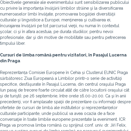
Obiectivele generale ale evenimentului sunt sensibilizarea publicului
cu privire la importanța învăţării limbilor străine şi la diversificarea
numeroaselor limbi învăţate, promovarea bogăției diversităţii
culturale şi lingvistice a Europei, menţinerea şi cultivarea ei,
încurajarea învăţării pe tot parcursul vieţii, nu numai în contextul
şcolar, ci şi în afara acestuia, pe durata studiilor, pentru nevoi
profesionale, dar şi din motive de mobilitate sau pentru petrecerea
timpului liber.
Cursuri de limba română pentru vizitatori, în Pasajul Lucerna
din Praga
Reprezentanța Comisiei Europene în Cehia și Clusterul EUNIC Praga
sărbătoresc Ziua Europeană a Limbilor printr-o serie de activităţi
specifice, desfăşurate în Pasajul Lucerna, din centrul oraşului Praga
(un pasaj de trecere foarte circulat atât de către locuitorii oraşului cât
şi de turişti), pe 26 septembrie, între orele 16.00-20.00. Ca şi în anii
precedenţi, vor fi amplasate spaţii de prezentare cu informaţii despre
ofertele de cursuri de limbă ale institutelor și reprezentanțelor
culturale participante, unde publicul va avea ocazia de a face
conversaţie în toate limbile europene prezentate la eveniment. ICR
Praga va promova limba română cu sprijinul conf. univ. dr. Jiří Felix,