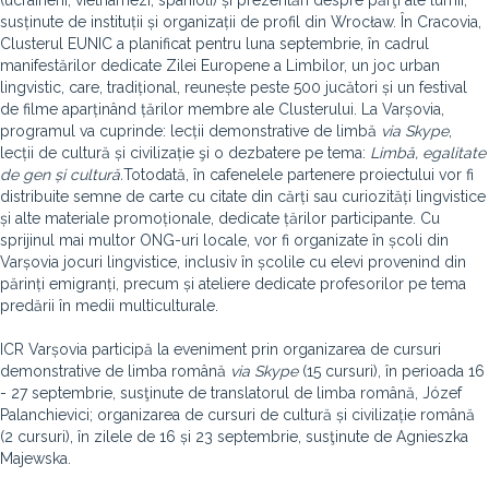
(ucraineni, vietnamezi, spanioli) și prezentări despre părţi ale lumii,
susținute de instituții și organizații de profil din Wrocław. În Cracovia,
Clusterul EUNIC a planificat pentru luna septembrie, în cadrul
manifestărilor dedicate Zilei Europene a Limbilor, un joc urban
lingvistic, care, tradițional, reunește peste 500 jucători și un festival
de filme aparținând țărilor membre ale Clusterului. La Varșovia,
programul va cuprinde: lecții demonstrative de limbă
via
Skype
,
lecții de cultură și civilizație şi o dezbatere pe tema:
Limbă, egalitate
de gen și cultură.
Totodată, în cafenelele partenere proiectului vor fi
distribuite semne de carte cu citate din cărți sau curiozități lingvistice
și alte materiale promoționale, dedicate țărilor participante. Cu
sprijinul mai multor ONG-uri locale, vor fi organizate în școli din
Varșovia jocuri lingvistice, inclusiv în școlile cu elevi provenind din
părinți emigranți, precum și ateliere dedicate profesorilor pe tema
predării în medii multiculturale.
ICR Varșovia participă la eveniment prin organizarea de cursuri
demonstrative de limba română
via
Skype
(15 cursuri), în perioada 16
- 27 septembrie, susţinute de translatorul de limba română, Józef
Palanchievici; organizarea de cursuri de cultură și civilizație română
(2 cursuri), în zilele de 16 și 23 septembrie, susţinute de Agnieszka
Majewska.