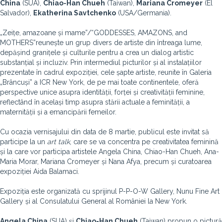
China
(SUA),
Chiao-Han Chueh
(Taiwan),
Mariana Cromeyer
(El
Salvador),
Ekatherina Savtchenko
(USA/Germania).
„Zeițe, amazoane și mame”/“GODDESSES, AMAZONS, and
MOTHERS”reunește un grup divers de artiste din întreaga lume,
depășind granițele și culturile pentru a crea un dialog artistic
substanțial și incluziv. Prin intermediul picturilor și al instalațiilor
prezentate în cadrul expoziției, cele șapte artiste, reunite în Galeria
„Brâncuși” a ICR New York, de pe mai toate continentele, oferă
perspective unice asupra identității, forței și creativității feminine,
reflectând în același timp asupra stării actuale a feminității, a
maternității și a emancipării femeilor.
Cu ocazia vernisajului din data de 8 martie, publicul este invitat să
participe la un
art talk
, care se va concentra pe creativitatea feminină
și la care vor participa artistele Angela China, Chiao-Han Chueh, Ana-
Maria Morar, Mariana Cromeyer și Nana Afya, precum și curatoarea
expoziției Aida Balamaci.
Expoziția este organizată cu sprijinul P-P-O-W Gallery, Nunu Fine Art
Gallery și al Consulatului General al României la New York.
Angela China
(SUA) și
Chiao-Han Chueh
(Taiwan) propun o pictură