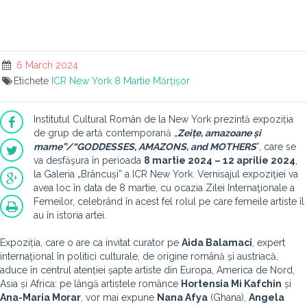
6 March 2024
Etichete
ICR New York
8 Martie
Mărțișor
Institutul Cultural Român de la New York prezintă expoziția
de grup de artă contemporană „
Zeițe, amazoane și
mame”/
“
GODDESSES, AMAZONS, and MOTHERS
”, care se
va desfăşura în perioada
8 martie 2024 – 12 aprilie 2024
,
la Galeria „Brâncuși” a ICR New York. Vernisajul expoziţiei va
avea loc în data de 8 martie, cu ocazia Zilei Internaţionale a
Femeilor, celebrând în acest fel rolul pe care femeile artiste îl
au în istoria artei.
Expoziția, care o are ca invitat curator pe
Aida Balamaci
, expert
internaţional în politici culturale, de origine română și austriacă,
aduce în centrul atenției șapte artiste din Europa, America de Nord,
Asia și Africa: pe lângă artistele românce
Hortensia Mi Kafchin
și
Ana-Maria Morar
, vor mai expune
Nana Afya
(Ghana),
Angela