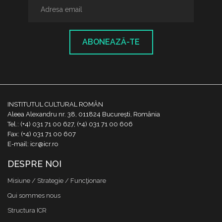
ABONEAZĂ-TE
INSTITUTUL CULTURAL ROMÂN
Aleea Alexandru nr. 38, 011824 București, România
Tel.: (+4) 031 71 00 627, (+4) 031 71 00 606
Fax: (+4) 031 71 00 607
E-mail: icr@icr.ro
DESPRE NOI
Misiune / Strategie / Funcţionare
Qui sommes nous
Structura ICR