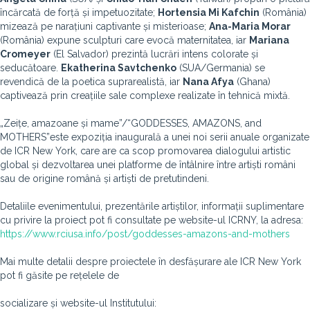
încărcată de forță și impetuozitate;
Hortensia Mi Kafchin
(România)
mizează pe narațiuni captivante și misterioase;
Ana-Maria Morar
(România) expune sculpturi care evocă maternitatea, iar
Mariana
Cromeyer
(El Salvador) prezintă lucrări intens colorate și
seducătoare.
Ekatherina Savtchenko
(SUA/Germania) se
revendică de la poetica suprarealistă, iar
Nana Afya
(Ghana)
captivează prin creațiile sale complexe realizate în tehnică mixtă.
„Zeițe, amazoane și mame”/“GODDESSES, AMAZONS, and
MOTHERS”este expoziția inaugurală a unei noi serii anuale organizate
de ICR New York, care are ca scop promovarea dialogului artistic
global și dezvoltarea unei platforme de întâlnire între artiști români
sau de origine română și artiști de pretutindeni.
Detaliile evenimentului, prezentările artiștilor, informații suplimentare
cu privire la proiect pot fi consultate pe website-ul ICRNY, la adresa:
https://www.rciusa.info/post/goddesses-amazons-and-mothers
Mai multe detalii despre proiectele în desfășurare ale ICR New York
pot fi găsite pe rețelele de
socializare și website-ul Institutului: