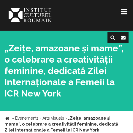
„Zeițe, amazoane și mame”,
o celebrare a creativității
feminine, dedicată Zilei
Internaționale a Femeii la
ICR New York
»
Evénements
›
Arts visuels
›
„Zeițe, amazoane și
mame”, o celebrare a creativității feminine, dedicată
Zilei Internaționale a Femeii la ICR New York