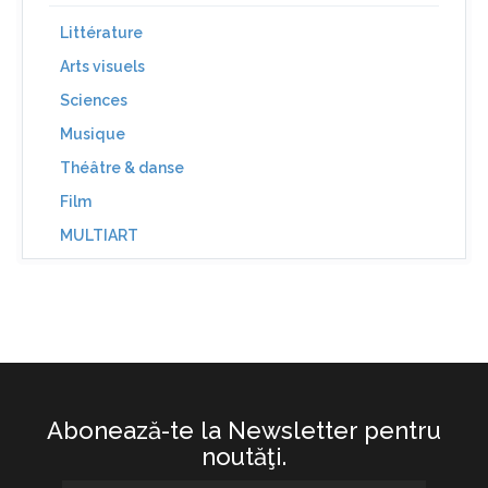
Littérature
Arts visuels
Sciences
Musique
Théâtre & danse
Film
MULTIART
Abonează-te la Newsletter pentru
noutăţi.