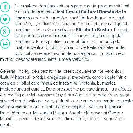
Cinemateca Românească, program care își propune să facă
din sala de proiecţii a
Institutului Cultural Român de la
Londra
o adresă curentă a cinefililor londonezi, prezintă
sâmbătă, 27 octombrie 2012, un film cult al cinematografului
românesc,
Veronica
, realizat de
Elisabeta Bostan
. Proiecţia
îşi propune să fie o incursiune în cinematograful popular
românesc, foarte prolific la rândul lui, dar şi un prilej de
întâlnire pentru românii şi britanicii de toate vârstele, unde
publicul să se lase învăluit de nostalgie sau, în cazul celor
mici, să descopere fascinanta lume a Veronicăi.
Generaţii întregi de spectatori au crescut cu aventurile Veronicăi
(Lulu Mihăescu), o fetiţă drăgălaşă şi zvăpăiată, care trăieşte într-o
casă de copii şi care învaţă ce înseamnă prietenia, bunătatea,
înţelepciunea şi curajul. De o prospeţime pe care timpul nu a afectat-
o decât superficial,
Veronica
(1972) rămâne un film de o exuberanţă
şi veselie molipsitoare, care, şi după 40 de ani de la apariţie, reuşeşte
să impresioneze prin distribuţia de excepţie - Vasilica Tastaman,
Dem Rădulescu, Margareta Pâslaru, Angela Moldovan şi George
Mihăiţa -, decorul feeric şi, nu în ultimul rând, coloana sonoră de
neuitat.