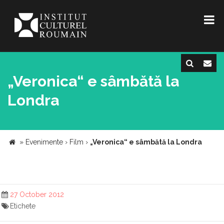
„Veronica“ e sâmbătă la
Londra
»
Evenimente
›
Film
›
„Veronica“ e sâmbătă la Londra
27 October 2012
Etichete