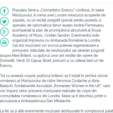
Populara Serie a „Concertelor Enescu” continuă, în seara
Mărțișorului, în inima unei Londre miraculos acoperite de
zăpadă, cu un recital pregătit special pentru această zi
specială de carismaticul tenor ieşean Andrei Fermeşanu,
acompaniat la pian de promiţătorul absolvent al Royal
Academy of Music, Cristian Sandrin. Evenimentul este
organizat împreună cu Ambasada României la Londra.
Cei doi muzicieni vor invoca puterea regeneratoare a
primăverii, întârziate de neobișnuitul val siberian pogorât
asupra Marii Britanii, cu ajutorul unor arii vestite din opere de
Donizetti, Verdi, Di Capua, Bizet, precum şi cu câteva lied-uri de
Enescu.
Tot cu această ocazie, publicul britanic va fi inițiat în vechiul obicei
românesc al Mărțișorului de către Veronica Costache şi Alina
Balațchi, fondatoarele Asociaţiei „Romanian Women in the UK”, care
vor împărți celor prezenți mărțișoare realizate de copiii din
comunitatea românească din Londra. Seara va fi deschisă printr-o
alocuțiune a Ambasadorului Dan Mihalache.
La fel ca și alte evenimente muzicale desfășurate în somptuosul palat