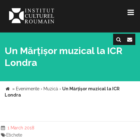
Un Mărțișor muzical la ICR
Londra
»
Evenimente
›
Muzică
›
Un Mărțișor muzical la ICR
Londra
1 March 2018
Etichete