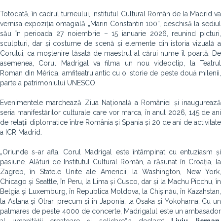
Totodată, în cadrul turneului, Institutul Cultural Român de la Madrid va
vernisa expoziția omagială „Marin Constantin 100”, deschisă la sediul
său în perioada 27 noiembrie – 15 ianuarie 2026, reunind picturi,
sculpturi, dar și costume de scenă și elemente din istoria vizuală a
Corului, ca moștenire lăsată de maestrul al cărui nume îl poartă. De
asemenea, Corul Madrigal va filma un nou videoclip, la Teatrul
Roman din Mérida, amfiteatru antic cu o istorie de peste două milenii,
parte a patrimoniului UNESCO.
Evenimentele marchează Ziua Națională a României și inaugurează
seria manifestărilor culturale care vor marca, în anul 2026, 145 de ani
de relații diplomatice între România și Spania și 20 de ani de activitate
a ICR Madrid.
„Oriunde s-ar afla, Corul Madrigal este întâmpinat cu entuziasm și
pasiune. Alături de Institutul Cultural Român, a răsunat în Croația, la
Zagreb, în Statele Unite ale Americii, la Washington, New York,
Chicago și Seattle, în Peru, la Lima și Cusco, dar și la Machu Picchu, în
Belgia și Luxemburg, în Republica Moldova, la Chișinău, în Kazahstan,
la Astana și Otrar, precum și în Japonia, la Osaka și Yokohama. Cu un
palmares de peste 4000 de concerte, Madrigalul este un ambasador