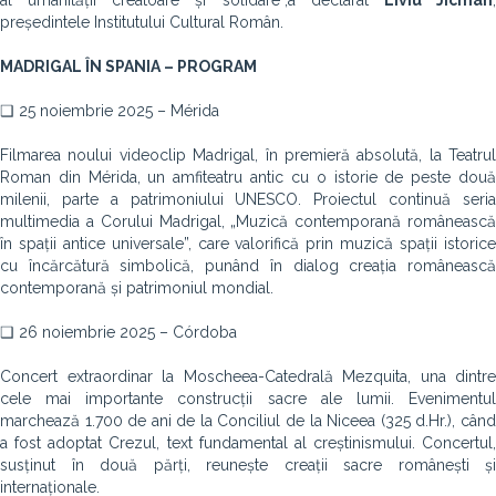
al umanității creatoare și solidare“,a declarat
Liviu Jicman
președintele Institutului Cultural Român.
MADRIGAL ÎN SPANIA – PROGRAM
❑ 25 noiembrie 2025 – Mérida
Filmarea noului videoclip Madrigal, în premieră absolută, la Teatrul
Roman din Mérida, un amfiteatru antic cu o istorie de peste două
milenii, parte a patrimoniului UNESCO. Proiectul continuă seria
multimedia a Corului Madrigal, „Muzică contemporană românească
în spații antice universale”, care valorifică prin muzică spații istorice
cu încărcătură simbolică, punând în dialog creația românească
contemporană și patrimoniul mondial.
❑ 26 noiembrie 2025 – Córdoba
Concert extraordinar la Moscheea-Catedrală Mezquita, una dintre
cele mai importante construcții sacre ale lumii. Evenimentul
marchează 1.700 de ani de la Conciliul de la Niceea (325 d.Hr.), când
a fost adoptat Crezul, text fundamental al creștinismului. Concertul,
susținut în două părți, reunește creații sacre românești și
internaționale.