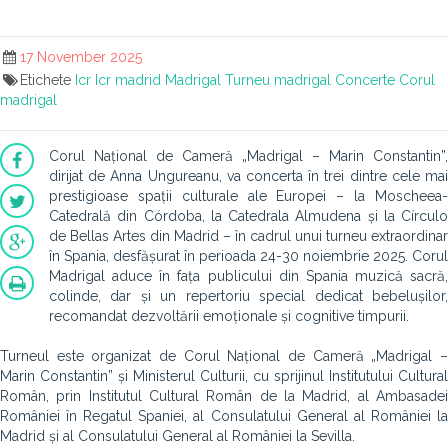
17 November 2025
Etichete
Icr
Icr madrid
Madrigal
Turneu madrigal
Concerte
Corul
madrigal
Corul Național de Cameră „Madrigal – Marin Constantin”,
dirijat de Anna Ungureanu, va concerta în trei dintre cele mai
prestigioase spații culturale ale Europei – la Moscheea-
Catedrală din Córdoba, la Catedrala Almudena și la Círculo
de Bellas Artes din Madrid – în cadrul unui turneu extraordinar
în Spania, desfășurat în perioada 24-30 noiembrie 2025. Corul
Madrigal aduce în fața publicului din Spania muzică sacră,
colinde, dar și un repertoriu special dedicat bebelușilor,
recomandat dezvoltării emoționale și cognitive timpurii.
Turneul este organizat de Corul Național de Cameră „Madrigal –
Marin Constantin” și Ministerul Culturii, cu sprijinul Institutului Cultural
Român, prin Institutul Cultural Român de la Madrid, al Ambasadei
României în Regatul Spaniei, al Consulatului General al României la
Madrid și al Consulatului General al României la Sevilla.