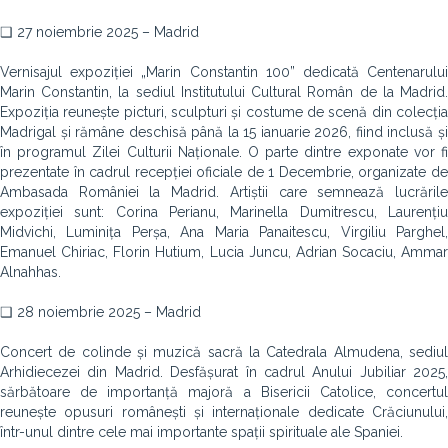
❑ 27 noiembrie 2025 – Madrid
Vernisajul expoziției „Marin Constantin 100” dedicată Centenarului
Marin Constantin, la sediul Institutului Cultural Român de la Madrid.
Expoziția reunește picturi, sculpturi și costume de scenă din colecția
Madrigal și rămâne deschisă până la 15 ianuarie 2026, fiind inclusă și
în programul Zilei Culturii Naționale. O parte dintre exponate vor fi
prezentate în cadrul recepției oficiale de 1 Decembrie, organizate de
Ambasada României la Madrid. Artiștii care semnează lucrările
expoziției sunt: Corina Perianu, Marinella Dumitrescu, Laurențiu
Midvichi, Luminița Perșa, Ana Maria Panaitescu, Virgiliu Parghel,
Emanuel Chiriac, Florin Hutium, Lucia Juncu, Adrian Socaciu, Ammar
Alnahhas.
❑ 28 noiembrie 2025 – Madrid
Concert de colinde și muzică sacră la Catedrala Almudena, sediul
Arhidiecezei din Madrid. Desfășurat în cadrul Anului Jubiliar 2025,
sărbătoare de importanță majoră a Bisericii Catolice, concertul
reunește opusuri românești și internaționale dedicate Crăciunului,
într-unul dintre cele mai importante spații spirituale ale Spaniei.