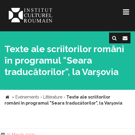
Texte ale scriitorilor români
în programul "Seara
traducătorilor", la Varşovia
»
Evénements
›
Littérature
›
Texte ale scriitorilor
români în programul "Seara traducătorilor", la Varşovia
25 March 2009