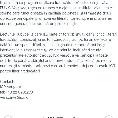
Reamintim că programul „Seara traducătorilor" este o iniţiativă a
EUNIC-Varşovia, reţea ce reuneşte majoritatea institutelor culturale
străine care funcţionează în capitala poloneză, şi urmăreşte două
obiective principale: promovarea literaturilor europene şi lansarea
unei noi generaţii de traducători profesionişti.
Lecturile publice, la care iau parte cititori obişnuiţi, dar şi critici literari,
traducători consacraţi şi editori cunoscuţi, au loc lunar, de fiecare
dată într-un spaţiu diferit, şi sunt susţinute de traducătorii înşişi.
Intervenţiile nu depăşesc 15-20 de minute, incluzând scurte
prezentări ale autorilor traduşi. ICR Varşovia va participa la toate
ediţiile de până la sfârşitul anului, invitându-i să citească pe relativ
numeroşii românişti polonezi care au beneficiat deja de bursele ICR
pentru tineri traducători.
Contact:
ICR Varşovia
tel: +48 22 8281278
warszawa@icr.ro