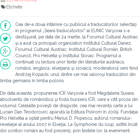
Etichete
Cea de-a doua întâlnire cu publicul a traducătorilor selectaţi
în programul „Seara traducătorilor" al EUNIC Varşovia s-a
desfăşurat, pe data de 24 martie, la Forumul Cultural Austriac
şi a avut ca principali organizatori Institutul Cultural Danez,
Forumul Cultural Austriac, Institutul Cultural Român, British
Council, Pro Helvetia şi Institutul Slovac. Programul a
continuat cu lectura unor texte din literaturile austriacă,
română, engleză, elveţiană şi slovacă, moderatorul serii fiind
Andrzej Kopacki, unul dintre cei mai valoroşi traducători din
limba germană în limba polonă.
De data aceasta, propunerea ICR Varşovia a fost Magdalena Suvara,
absolventă de românistică şi fostă bursieră ICR, care a citit proza din
volumul Celelalte poveşti de dragoste, cea mai recentă carte a lui
Lucian Dan Teodorovici, apărută la Editura Polirom în 2009. Fundaţia
Pro Helvetia a optat pentru Marius D. Popescu, autorul romanului-
revelaţie al anului 2007 în Elveţia, La Symphonie du loup, astfel încât
doi scriitori români au fost prezenţi, prin textele lor, la eveniment.