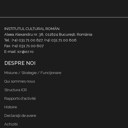
INSTITUTUL CULTURAL ROMÂN
Aleea Alexandru nr. 38, 011824 București, România
Tel.: (+4) 031 71 00 627, (+4) 031 71 00 606
Fax: (+4) 031 71 00 607
E-mail: icr@icr.ro
DESPRE NOI
Misiune / Strategie / Funcţionare
Qui sommes nous
Structura ICR
Rapports d'activité
Histoire
Declaraţii de avere
Achizitii