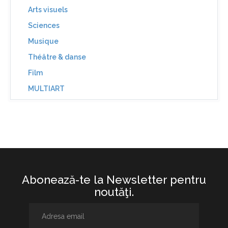
Arts visuels
Sciences
Musique
Théâtre & danse
Film
MULTIART
Abonează-te la Newsletter pentru
noutăţi.