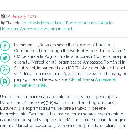
20 January 2021
Etichete
Icr tel aviv
Marcel iancu
Pogrom bucuresti
Arta
Icr
Holocaust
Ambasada romaniei in israel
Evenimentul „80 years since the Pogrom of Bucharest.
Commemoration through the work of Marcel Janco (Iancu)”
(80 de ani de la Pogromul de la București. Comemorare prin
opera lui Marcel Iancu), organizat de Ambasada României în
Statul Israel, în parteneriat cu ICR Tel Aviv și cu Muzeul Israel,
va fi difuzat online duminică, 24 ianuarie 2021, de la ora 19.00,
pe paginile de Facebook ale
ICR Tel Aviv
și
Ambasadei
României în Israel
.
Unul dintre cei mai remarcabili intelectuali evrei din generația sa,
Marcel Iancu/Janco (1895-1984) a fost martorul Pogromului din
București și a exprimat trauma pe care a trăit-o în desene
impresionante. Evenimentul va marca comemorarea evenimentelor
istorice din perspectiva operei de artă a artistului israelian de origine
română Marcel Iancu/Janco și va reuni experți în arta israeliană și în