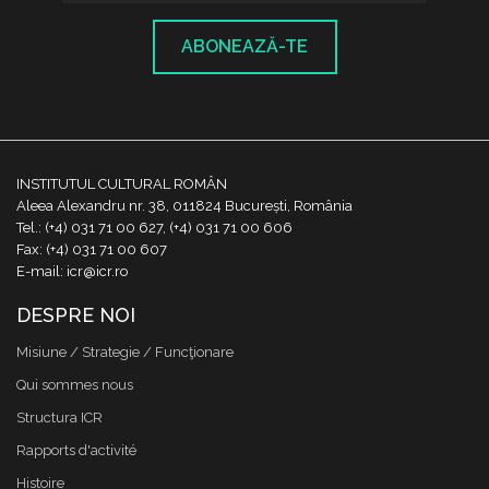
ABONEAZĂ-TE
INSTITUTUL CULTURAL ROMÂN
Aleea Alexandru nr. 38, 011824 București, România
Tel.: (+4) 031 71 00 627, (+4) 031 71 00 606
Fax: (+4) 031 71 00 607
E-mail: icr@icr.ro
DESPRE NOI
Misiune / Strategie / Funcţionare
Qui sommes nous
Structura ICR
Rapports d'activité
Histoire