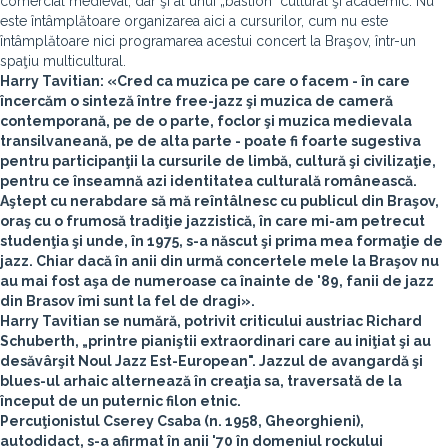
comercial medieval, dar şi al unui „bastion" cultural şi academic. Nu
este întâmplătoare organizarea aici a cursurilor, cum nu este
întâmplătoare nici programarea acestui concert la Braşov, într-un
spaţiu multicultural.
Harry Tavitian: «
Cred ca muzica pe care o facem - în care
încercăm o sinteză între free-jazz şi muzica de cameră
contemporană, pe de o parte, foclor şi muzica medievala
transilvaneană, pe de alta parte - poate fi foarte sugestiva
pentru participanţii la cursurile de limbă, cultură şi civilizaţie,
pentru ce înseamnă azi identitatea culturală românească.
Aştept cu nerabdare să mă reîntâlnesc cu publicul din Braşov,
oraş cu o frumosă tradiţie jazzistică, în care mi-am petrecut
studenţia şi unde, în 1975, s-a născut şi prima mea formaţie de
jazz. Chiar dacă în anii din urmă concertele mele la Braşov nu
au mai fost aşa de numeroase ca înainte de '89, fanii de jazz
din Brasov îmi sunt la fel de dragi».
Harry Tavitian
se numără, potrivit criticului austriac Richard
Schuberth, „printre pianiştii extraordinari care au iniţiat şi au
desăvârşit Noul Jazz Est-European". Jazzul de avangardă şi
blues-ul arhaic alternează în creaţia sa, traversată de la
început de un puternic filon etnic.
Percuţionistul
Cserey Csaba
(n. 1958, Gheorghieni),
autodidact, s-a afirmat în anii '70 în domeniul rockului