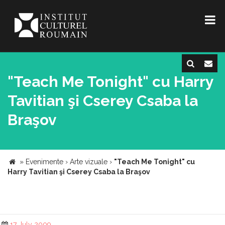
"Teach Me Tonight" cu Harry
Tavitian şi Cserey Csaba la
Braşov
»
Evenimente
›
Arte vizuale
›
"Teach Me Tonight" cu
Harry Tavitian şi Cserey Csaba la Braşov
17 July 2009