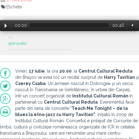
Etichete
00:00
00:46
spot audio
Vineri,
17 iulie
, la ora
20.00
, la
Centrul Cultural Reduta
din Braşov va avea loc un recital susţinut de
Harry Tavitian
şi
Cserey Csaba
. Un armean născut în Dobrogea şi un secui
născut în Transilvania se (re)întâlnesc, în urbea din Carpaţi,
într-un concert organizat de
Institutul Cultural Român
în
parteneriat cu
Centrul Cultural Reduta
. Evenimentul face
parte din seria de concerte "
Teach Me Tonight – de la
blues la etno-jazz cu Harry Tavitian"
, iniţiată în 2009 de
Institutul Cultural Român. Concertul e prilejuit de Cursurile de
limbă, cultură şi civilizaţie românească organizate de ICR în cetatea
transilvană a Braşovului, care are renumele unui mare centru