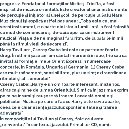
progresiv. Fondator al formaţiilor Mistic şi Trio Ra, a fost
inspirat de muzica orientală. Este creator al unor instrumente
de percuţie şi iniţiator al unei şcoli de percuţie la Satu Mare.
Muzicianul îşi explică astfel pasiunea : „Toba este cel mai
vechi instrument, e o parte din istoria lumii; intâi a fost folosită
ca mod de comunicare şi de-abia apoi ca un instrument
muzical. Viaţa e de neimaginat fără ritm, de la bătăile inimii
până la ritmul vieţii de fiecare zi".
Harry Tavitian
: „Cserey Csaba îmi este un partener foarte
drag. În ultimii şase ani am cântat împreună în duo, trio sau ca
invitat al formaţiei mele Orient Express în numeroase
concerte, în România, Ungaria şi Germania. (…) Cserey Csaba
are mult rafinament, sensibilitate, plus un simţ extraordinar al
ritmului şi al... umorului".
Cserey Csaba
: „Harry e un om foarte interesant, misterios,
atras ca şi mine de lumea Orientului. Simt că în jazz mă exprim
pe mine însumi şi reuşesc să transmit această emoţie şi
publicului. Muzica pe care o fac cu Harry este ceva aparte,
ceea ce e chiar esenţa jazzului: spontaneitatea şi trăirea
adevărată".
În compoziţiile lui Tavitian şi Cserey, folclorul este
„reinventat" în contextul jazzului. Primul lor CD, numit