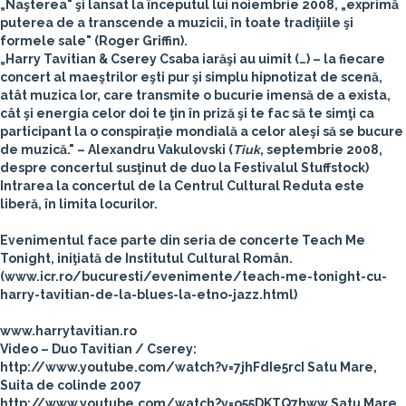
„Naşterea" şi lansat la începutul lui noiembrie 2008, „exprimă
puterea de a transcende a muzicii, în toate tradiţiile şi
formele sale" (Roger Griffin).
„Harry Tavitian & Cserey Csaba iarăşi au uimit (…) – la fiecare
concert al maeştrilor eşti pur şi simplu hipnotizat de scenă,
atât muzica lor, care transmite o bucurie imensă de a exista,
cât şi energia celor doi te ţin în priză şi te fac să te simţi ca
participant la o conspiraţie mondială a celor aleşi să se bucure
de muzică." – Alexandru Vakulovski (
Tiuk
, septembrie 2008,
despre concertul susţinut de duo la Festivalul Stuffstock)
Intrarea la concertul de la Centrul Cultural Reduta este
liberă, în limita locurilor.
Evenimentul face parte din seria de concerte
Teach Me
Tonight
, iniţiată de Institutul Cultural Român.
(www.icr.ro/bucuresti/evenimente/teach-me-tonight-cu-
harry-tavitian-de-la-blues-la-etno-jazz.html)
www.harrytavitian.ro
Video – Duo Tavitian / Cserey:
http://www.youtube.com/watch?v=7jhFdIe5rcI Satu Mare,
Suita de colinde 2007
http://www.youtube.com/watch?v=o55DKTQ7hww Satu Mare,