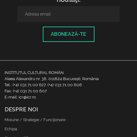
ABONEAZĂ-TE
INSTITUTUL CULTURAL ROMÂN
Aleea Alexandru nr. 38, 011824 București, România
Tel.: (+4) 031 71 00 627, (+4) 031 71 00 606
Fax: (+4) 031 71 00 607
E-mail: icr@icr.ro
DESPRE NOI
Misiune / Strategie / Funcţionare
Echipa