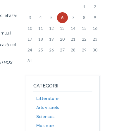
1
2
vd. Shazar
3
4
5
6
7
8
9
10
11
12
13
14
15
16
imului
17
18
19
20
21
22
23
rează cel
24
25
26
27
28
29
30
31
, ETHOS
CATEGORII
Littérature
Arts visuels
Sciences
Musique