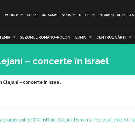
LIMBA
COURS
QUI SOMMES NOUS
MÉDIAS
INFORMAȚII DE INTERES
TEMIR
SEZONUL ROMÂNO-POLON
EUNIC
CENTRUL CĂRŢII
lejani – concerte în Israel
n Clejani – concerte în Israel
srael organizat de ICR
Institutul Cultural Roman si Festivalul Israel Cu Ta