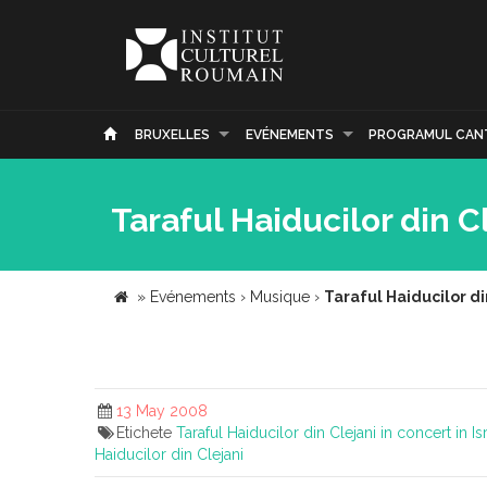
BRUXELLES
EVÉNEMENTS
PROGRAMUL CAN
Taraful Haiducilor din C
»
Evénements
›
Musique
›
Taraful Haiducilor di
13 May 2008
Etichete
Taraful Haiducilor din Clejani in concert in I
Haiducilor din Clejani