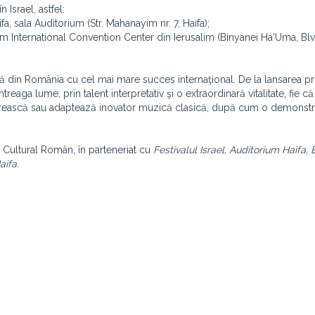
Israel, astfel:
fa, sala Auditorium (Str. Mahanayim nr. 7, Haifa);
alem International Convention Center din Ierusalim (Binyanei Ha'Uma, Bl
mă din România cu cel mai mare succes internaţional. De la lansarea pr
reaga lume, prin talent interpretativ şi o extraordinară vitalitate, fie că
utărească sau adaptează inovator muzică clasică, după cum o demonst
 Cultural Român, în parteneriat cu
Festivalul Israel, Auditorium Haifa
aifa.