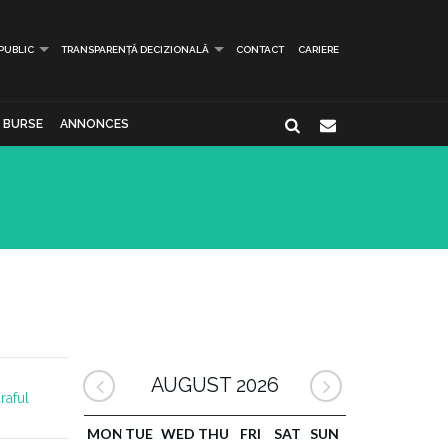
 PUBLIC
TRANSPARENȚĂ DECIZIONALĂ
CONTACT
CARIERE
BURSE
ANNONCES
AUGUST 2026
raful
MON
TUE
WED
THU
FRI
SAT
SUN