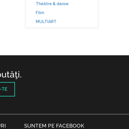
Théâtre & danse
Film
MULTIART
utăţi.
-TE
RI
SUNTEM PE FACEBOOK