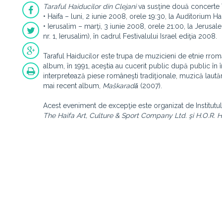
Taraful Haiducilor din Clejani
va susţine două concerte în 
• Haifa – luni, 2 iunie 2008, orele 19:30, la Auditorium Hai
• Ierusalim – marţi, 3 iunie 2008, orele 21:00, la Jerus
nr. 1, Ierusalim), în cadrul Festivalului Israel ediţia 2008.
Taraful Haiducilor este trupa de muzicieni de etnie rro
album, în 1991, aceştia au cucerit public după public în înt
interpretează piese româneşti tradiţionale, muzică la
mai recent album,
Maškaradǎ
(2007).
Acest eveniment de excepţie este organizat de Institutul
The Haifa Art, Culture & Sport Company Ltd. şi H.O.R. H