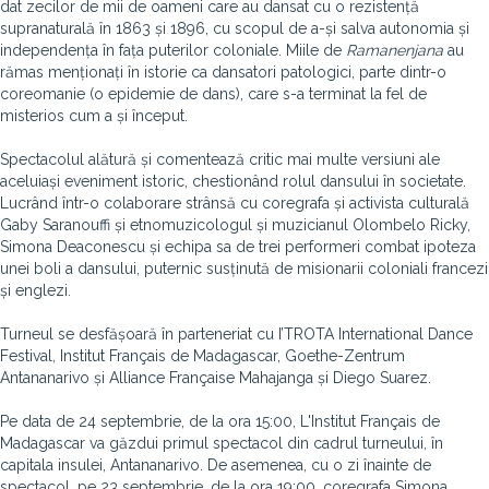
dat zecilor de mii de oameni care au dansat cu o rezistență
supranaturală în 1863 și 1896, cu scopul de a-și salva autonomia și
independența în fața puterilor coloniale. Miile de
Ramanenjana
au
rămas menționați în istorie ca dansatori patologici, parte dintr-o
coreomanie (o epidemie de dans), care s-a terminat la fel de
misterios cum a și început.
Spectacolul alătură și comentează critic mai multe versiuni ale
aceluiași eveniment istoric, chestionând rolul dansului în societate.
Lucrând într-o colaborare strânsă cu coregrafa și activista culturală
Gaby Saranouffi
și etnomuzicologul și muzicianul Olombelo Ricky,
Simona Deaconescu și echipa sa de trei performeri combat ipoteza
unei boli a dansului, puternic susținută de misionarii coloniali francezi
și englezi.
Turneul se desfășoară în parteneriat cu I’TROTA International Dance
Festival, Institut Français de Madagascar, Goethe-Zentrum
Antananarivo și Alliance Française Mahajanga și Diego Suarez.
Pe data de 24 septembrie, de la ora 15:00, L'Institut Français de
Madagascar va găzdui primul spectacol din cadrul turneului, în
capitala insulei, Antananarivo. De asemenea, cu o zi înainte de
spectacol, pe 23 septembrie, de la ora 19:00, coregrafa Simona