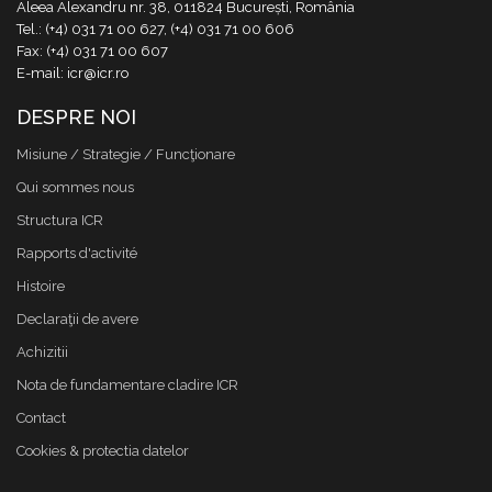
Aleea Alexandru nr. 38, 011824 București, România
Tel.: (+4) 031 71 00 627, (+4) 031 71 00 606
Fax: (+4) 031 71 00 607
E-mail: icr@icr.ro
DESPRE NOI
Misiune / Strategie / Funcţionare
Qui sommes nous
Structura ICR
Rapports d'activité
Histoire
Declaraţii de avere
Achizitii
Nota de fundamentare cladire ICR
Contact
Cookies & protectia datelor