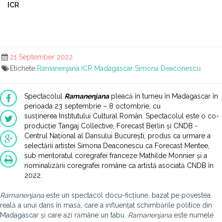
ICR
21 September 2022
Etichete
Ramanenjana
ICR
Madagascar
Simona Deaconescu
Spectacolul
Ramanenjana
pleacă în
turneu în Madagascar
în
perioada 23 septembrie – 8 octombrie, cu
susținerea
Institutului Cultural Român
. Spectacolul este o co-
producție
Tangaj Collective
,
Forecast Berlin
și
CNDB -
Centrul Național al Dansului București
, produs ca urmare a
selectării artistei
Simona Deaconescu
ca Forecast Mentee,
sub mentoratul coregrafei franceze
Mathilde Monnier
și a
nominalizării coregrafei române ca artistă asociată CNDB în
2022.
Ramanenjana
este un spectacol docu-ficțiune, bazat pe povestea
reală a unui dans în masă, care a influențat schimbările politice din
Madagascar și care azi rămâne un tabu.
Ramanenjana
este numele