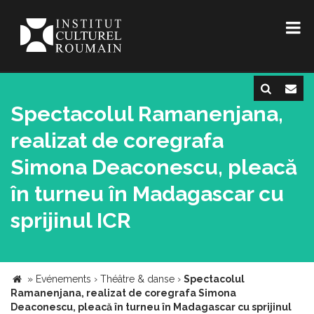
Spectacolul Ramanenjana,
realizat de coregrafa
Simona Deaconescu, pleacă
în turneu în Madagascar cu
sprijinul ICR
»
Evénements
›
Théâtre & danse
›
Spectacolul
Ramanenjana, realizat de coregrafa Simona
Deaconescu, pleacă în turneu în Madagascar cu sprijinul