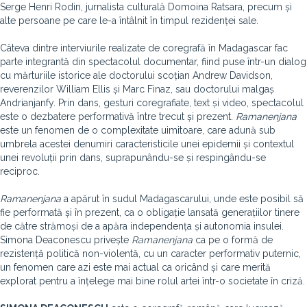
Serge Henri Rodin, jurnalista culturală Domoina Ratsara, precum și
alte persoane pe care le-a întâlnit în timpul rezidenței sale.
Câteva dintre interviurile realizate de coregrafă în Madagascar fac
parte integrantă din spectacolul documentar, fiind puse într-un dialog
cu mărturiile istorice ale doctorului scoțian Andrew Davidson,
reverenzilor William Ellis și Marc Finaz, sau doctorului malgaș
Andrianjanfy. Prin dans, gesturi coregrafiate, text și video, spectacolul
este o dezbatere performativă între trecut și prezent.
Ramanenjana
este un fenomen de o complexitate uimitoare, care adună sub
umbrela acestei denumiri caracteristicile unei epidemii și contextul
unei revoluții prin dans, suprapunându-se și respingându-se
reciproc.
Ramanenjana
a apărut în sudul Madagascarului, unde este posibil să
fie performată și în prezent, ca o obligație lansată generațiilor tinere
de către strămoși de a apăra independența și autonomia insulei.
Simona Deaconescu privește
Ramanenjana
ca pe o formă de
rezistență politică non-violentă, cu un caracter performativ puternic,
un fenomen care azi este mai actual ca oricând și care merită
explorat pentru a înțelege mai bine rolul artei într-o societate în criză.