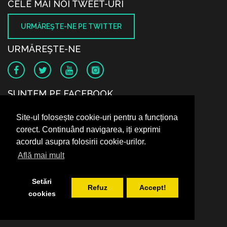
CELE MAI NOI TWEET-URI
URMĂREŞTE-NE PE TWITTER
URMĂREŞTE-NE
SUNTEM PE FACEBOOK
Site-ul folosește cookie-uri pentru a funcționa
corect. Continuând navigarea, iți exprimi
acordul asupra folosirii cookie-urilor.
Află mai mult
Setări
Refuz
Accept!
cookies