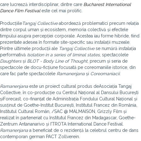
care lucrează interdisciplinar, dintre care
Bucharest International
Dance Film Festival
este cel mai prolific.
Producțiile
Tangaj Collective
abordează problematici precum relația
dintre corpul uman și ecosistem, memoria colectivă și efectele
timpului asupra percepției corporale. Acestea iau forme hibride, fiind
prezentate adesea în formate site-specific sau instalații muzeale.
Printre ultimele producții ale
Tangaj Collective
se numără instalația
performativă
Isolation in a series of liminal states
, spectacolele
Daughters
și
BLOT - Body Line of Thought
, precum și seria de
spectacole de docu-ficțiune focusată pe coreomaniile
istorice, din
care fac parte spectacolele
Ramanenjana
și
Coreomaniacii
.
Ramanenjana
este un proiect cultural produs deAsociația Tangaj
Collective, în co-producție cu Centrul Național al Dansului București
șiForecast, co-finanțat de Administrația Fondului Cultural Național și
susținut de Goethe-Institut București, Institutul Francez din România,
Institutul Cultural Român, /SAC @ MALMAISON, Grizzly Film și
realizat în parteneriat cu Institutul Francez din Madagascar, Goethe-
Zentrum Antananarivo și I’TROTA International Dance Festival.
Ramanenjana
a beneficiat de o rezidență la celebrul centru de dans
contemporan german PACT Zollverein.