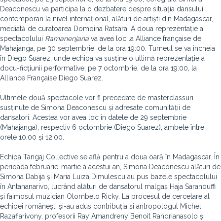
Deaconescu va participa la o dezbatere despre situația dansului
contemporan la nivel internațional, alături de artiști din Madagascar,
mediată de curatoarea Domoina Ratsara. A doua reprezentație a
spectacolului
Ramanenjana
va avea loc la Alliance française de
Mahajanga, pe 30 septembrie, de la ora 19:00. Turneul se va încheia
în Diego Suarez, unde echipa va susține o ultimă reprezentație a
docu-ficțiunii performative, pe
7 octombrie, de la ora 19:00, la
Alliance Française Diego Suarez.
Ultimele două spectacole vor fi precedate de masterclassuri
susținute de Simona Deaconescu și adresate comunității de
dansatori. Acestea vor avea loc în datele de 29 septembrie
(Mahajanga), respectiv 6 octombrie
(Diego Suarez), ambele între
orele 10:00 și 12:00.
Echipa Tangaj Collective se află pentru a doua oară în Madagascar. În
perioada februarie-martie a acestui an, Simona Deaconescu alături de
Simona Dabija și Maria Luiza Dimulescu au pus bazele spectacolului
în Antananarivo, lucrând alături de dansatorul malgaș Haja Saranouffi
și faimosul muzician Olombelo Ricky. La procesul de cercetare al
echipei românești și-au adus contribuția și antropologul Michel
Razafiarivony, profesorii Ray Amandreny Benoit Randrianasolo și