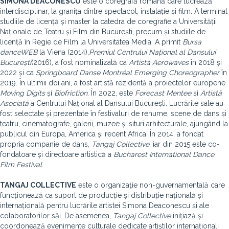
SIMONA DEACONESCU
este o coregrafă română care lucrează
interdisciplinar, la granița dintre spectacol, instalație și film. A terminat
studiile de licență și master la catedra de coregrafie a Universității
Naționale de Teatru și Film din București, precum și studiile de
licență în Regie de Film la Universitatea Media. A primit
Bursa
danceWEB
la Viena (2014),
Premiul Centrului Național al Dansului
București
(2016), a fost nominalizată ca
Artistă Aerowaves
în 2018 și
2022 și ca
Springboard Danse Montréal Emerging Choreographer
în
2019. În ultimii doi ani, a fost artistă rezidentă a proiectelor europene
Moving Digits
și
Biofriction
. În 2022, este
Forecast Mentee
și
Artistă
Asociată
a Centrului Național al Dansului București. Lucrările sale au
fost selectate și prezentate în festivaluri de renume, scene de dans și
teatru, cinematografe, galerii, muzee și situri arhitecturale, ajungând la
publicul din Europa, America și recent Africa. În 2014, a fondat
propria companie de dans,
Tangaj Collective
, iar din 2015 este co-
fondatoare și directoare artistică a
Bucharest International Dance
Film Festival
.
TANGAJ COLLECTIVE
este o organizație non-guvernamentală care
funcționează ca suport de producție și distribuție națională și
internațională pentru lucrările artistei Simona Deaconescu și ale
colaboratorilor săi. De asemenea,
Tangaj Collective
inițiază și
coordonează evenimente culturale dedicate artiștilor internaționali