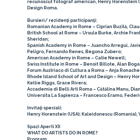
recunoscut fotograf american, Henry Horenstein (B
Design Roma.
Bursieri/ rezidenţi participanţi:
Romanian Academy in Rome – Ciprian Buzilă, Claudi
British School at Rome – Ursula Burke, Archie Fr
Sheridan;
Spanish Academy in Rome – Juancho Arregui, Javie
Peligro, Fernando Renes, Begona Zubero;
American Academy in Rome – Catie Newell;
Swiss Institute in Rome – Benoit Billote, Alan Boga
Forum Austriaco di Cultura a Roma – Anja Ronache
Rhode Island School of Art and Design – Henry Ho
Kellie Riggs, Grace Rivera;
Accademia di Belli Arti Roma – Cătălina Manu, Dian
Universita La Sapienza – Francesco Eramo, Federi
Invitaţi speciali:
Henry Horenstein (USA); Kaleidonescu (Romania), 
Spazi Aperti XII
WHAT DO ARTISTS DO IN ROME?
Program