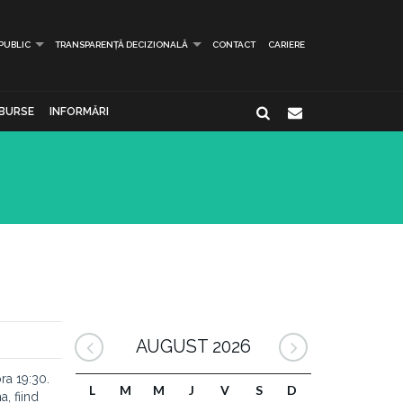
 PUBLIC
TRANSPARENȚĂ DECIZIONALĂ
CONTACT
CARIERE
BURSE
INFORMĂRI
AUGUST 2026
ra 19:30.
L
M
M
J
V
S
D
, fiind