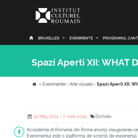
BRUXELLES
EVENIMENTE
PROGRAMUL CANT
Spazi Aperti XII: WHAT
»
Evenimente
›
Arte vizuale
›
Spazi Aperti XII:
30 May 2014 - 7 June 2014
Etichete
Accademia di Romania din Roma anunţă inaugurarea cele
Evenimentul este o platformă de schimb de experienţă şi d