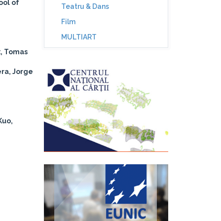
ool of
Teatru & Dans
Film
MULTIART
x, Tomas
ra, Jorge
Kuo,