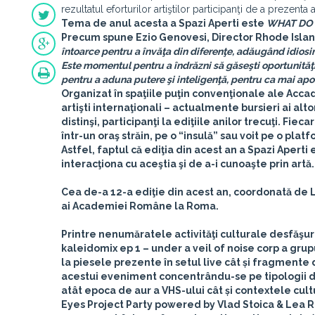
rezultatul eforturilor artiştilor participanţi de a prezen
Tema de anul acesta a Spazi Aperti este
WHAT DO A
Precum spune
Ezio Genovesi
, Director Rhode Isla
întoarce pentru a învăţa din diferenţe, adăugând idiosinc
Este momentul pentru a îndrăzni să găseşti oportunităţi,
pentru a aduna putere şi inteligenţă, pentru ca mai apoi 
Organizat în spaţiile puţin convenţionale ale Acca
artişti internaţionali – actualmente bursieri ai al
distinşi, participanţi la ediţiile anilor trecuţi. Fieca
într-un oraş străin, pe o “insulă” sau voit pe o plat
Astfel, faptul că ediţia din acest an a Spazi Aperti e
interacţiona cu aceştia şi de a-i cunoaşte prin artă.
Cea de-a 12-a ediţie din acest an, coordonată de L
ai Academiei Române la Roma.
Printre nenumăratele activităţi culturale desfăşur
kaleidomix ep 1 – under a veil of noise corp
a grupu
la piesele prezente în setul live cât și fragmente d
acestui eveniment concentrându-se pe tipologii 
atât epoca de aur a VHS-ului cât și contextele cult
Eyes Project Party powered by
Vlad Stoica & Lea 