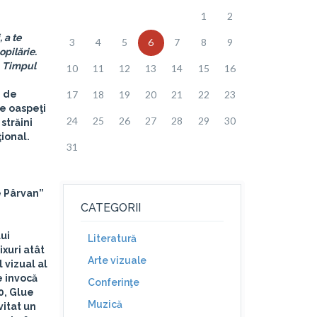
1
2
 a te
3
4
5
6
7
8
9
opilărie.
e. Timpul
10
11
12
13
14
15
16
0 de
17
18
19
20
21
22
23
de oaspeţi
24
25
26
27
28
29
30
 străini
ţional.
31
e Pârvan”
CATEGORII
ui
Literatură
xuri atât
Arte vizuale
 vizual al
e invocă
Conferinţe
0, Glue
Muzică
vitat un