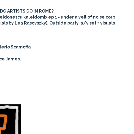
DO ARTISTS DO IN ROME?
aleidonescu kaleidomix ep 1 - under a veil of noise corp
uals by Lea Rasovszky). Outside party. a/v set + visuals
lerio Scamoffa
ice James.