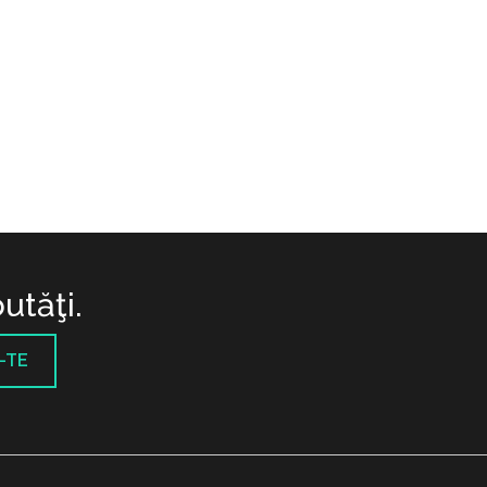
utăţi.
-TE