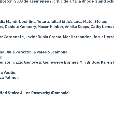
oston, SUA) de asemenea şi critic de artă la Rhode Island Sch
a Mandi, Leontina Rotaru, Iulia Stătică, Luca Matei Stoian;
anks, Daniele Genadry, Mason Kimber, Annika Koops, Cathy Loma
r Cardenete, Javier Rubin Grassa, Mar Hernandez, Jesus Herre
na, Julia Perazzini & Valerio Scamoffa;
r;
renstein, Ezio Genovesi; Genevieve Bormes, Yin Bridge, Karen 
a Vasiliu;
ca Palmer.
Vlad Stoica & Lea Rasovszky (Romania);