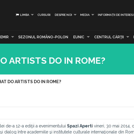
LIMBA
CURSURI
DESPRE NOI
MEDIA
INFORMAȚII DE INTERES
EMIR
SEZONUL ROMÂNO-POLON
EUNIC
CENTRUL CĂRŢII
 DO ARTISTS DO IN ROME?
 WHAT DO ARTISTS DO IN ROME?
i de-a 12-a ediţii a evenimentului
Spazi Aperti
vineri, 30 mai 2014, o
ialog între academiile şi institutele culturale internaţionale din Roma