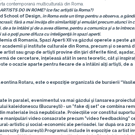
ta arta contemporană multiculturală din Roma.
RTISTS DO IN ROME? (ce fac artiştii la Roma?)
nd School of Design,
în Roma este un timp pentru a observa, a gândi,
rasii; fără a mai învăţa din similarităţi şi emulări precum atunci în c
 de a te întâlni şi de a avea dileme, pentru a comunica şi a te întrec
să o poţi pune difuza cu inteligenţă în spazi aperti.
demia di Romania, Spazi Aperti XII va găzdui operele a peste 4
tor academii şi institute culturale din Roma, precum şi o seamă 
re artist sau grup de artişti provine din ţări diferite fiind, aşadar,
formă de cercetare, înţeleasă atât în sens teoretic, cât şi inspira
ste o ocazie aparte pentru fiecare de a întâlni alţi artişti, de a
eontina Rotaru, este o expoziţie organizată de bursierii “Vasil
ate în paralel, evenimentul va mai găzdui şi lansarea proiectul
lui kaleidonescu (Bucureşti) - un "fake dj set" ce combina remi
in materiale încă nepublicate. Proiecțiile vor constitui suportul
de manipulări video consacrate precum "video feedbacking" c
ural-artistic și social-economic ale perioadei. Iar după ora 22:0
Rasovszky
(București).
Programul include în expoziţie ca artist in